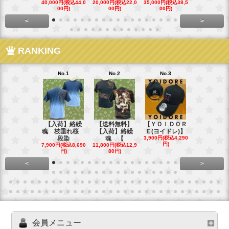
40,000円(税込44,0
20,000円(税込22,0
35,000円(税込38,5
22,000円(税込
00円)
00円)
00円)
00円)
<
>
RANKING
No.1
No.2
No.3
No.4
【入荷】絡繰
【送料無料】
【ＹＯＩＤＯＲ
【送料無料
魂 枝垂れ桜
【入荷】絡繰
Ｅ(ヨイドレ)】
代目武装戦
段染
魂 【
3,900円(税込4,290
Ｔ．
円)
7,900円(税込8,690
11,800円(税込12,9
16,800円(税込
円)
80円)
80円)
<
>
会員メニュー