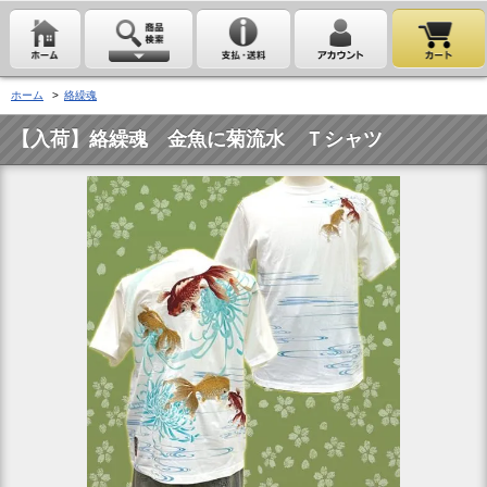
ホーム
>
絡繰魂
【入荷】絡繰魂 金魚に菊流水 Ｔシャツ