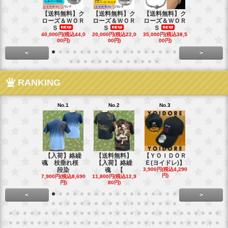
【送料無料】ク
【送料無料】ク
【送料無料】ク
【送料無料
ローズ＆ＷＯＲ
ローズ＆ＷＯＲ
ローズ＆ＷＯＲ
ローズ＆Ｗ
Ｓ
Ｓ
Ｓ
Ｓ
40,000円(税込44,0
20,000円(税込22,0
35,000円(税込38,5
22,000円(税込
00円)
00円)
00円)
00円)
<
>
RANKING
No.1
No.2
No.3
No.4
【入荷】絡繰
【送料無料】
【ＹＯＩＤＯＲ
【送料無料
魂 枝垂れ桜
【入荷】絡繰
Ｅ(ヨイドレ)】
代目武装戦
段染
魂 【
3,900円(税込4,290
Ｔ．
円)
7,900円(税込8,690
11,800円(税込12,9
16,800円(税込
円)
80円)
80円)
<
>