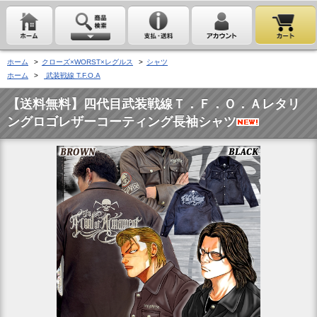
ホーム
>
クローズ×WORST×レグルス
>
シャツ
ホーム
>
武装戦線 T.F.O.A
【送料無料】四代目武装戦線Ｔ．Ｆ．Ｏ．Ａレタリ
ングロゴレザーコーティング長袖シャツ