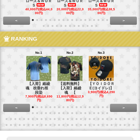
ローズ＆ＷＯＲ
ローズ＆ＷＯＲ
ローズ＆ＷＯＲ
ローズ＆Ｗ
Ｓ
Ｓ
Ｓ
Ｓ
40,000円(税込44,0
20,000円(税込22,0
35,000円(税込38,5
22,000円(税込
00円)
00円)
00円)
00円)
<
>
RANKING
No.1
No.2
No.3
No.4
【入荷】絡繰
【送料無料】
【ＹＯＩＤＯＲ
【送料無料
魂 枝垂れ桜
【入荷】絡繰
Ｅ(ヨイドレ)】
代目武装戦
段染
魂 【
3,900円(税込4,290
Ｔ．
円)
7,900円(税込8,690
11,800円(税込12,9
16,800円(税込
円)
80円)
80円)
<
>