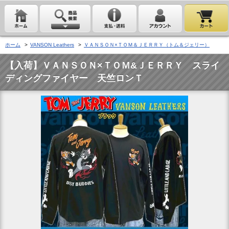
ホーム
>
VANSON Leathers
>
ＶＡＮＳＯＮ×ＴＯＭ＆ＪＥＲＲＹ（トム＆ジェリー）
【入荷】ＶＡＮＳＯＮ×ＴＯＭ&ＪＥＲＲＹ スライ
ディングファイヤー 天竺ロンＴ