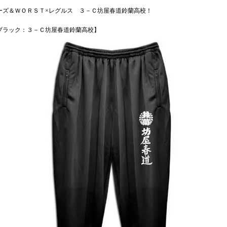
ーズ＆ＷＯＲＳＴ×レグルス ３－Ｃ坊屋春道鈴蘭高校！
ブラック：３－Ｃ坊屋春道鈴蘭高校】