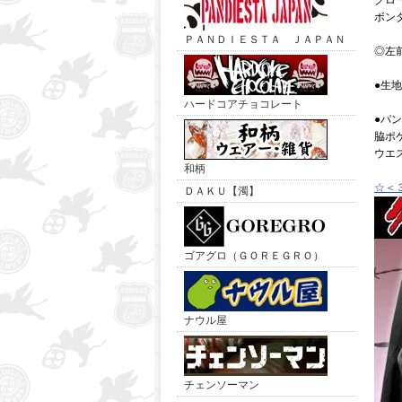
クロ
ボン
ＰＡＮＤＩＥＳＴＡ ＪＡＰＡＮ
◎左
●生
ハードコアチョコレート
●パ
脇ポ
ウエ
和柄
☆＜
ＤＡＫＵ【濁】
ゴアグロ（ＧＯＲＥＧＲＯ）
ナウル屋
チェンソーマン