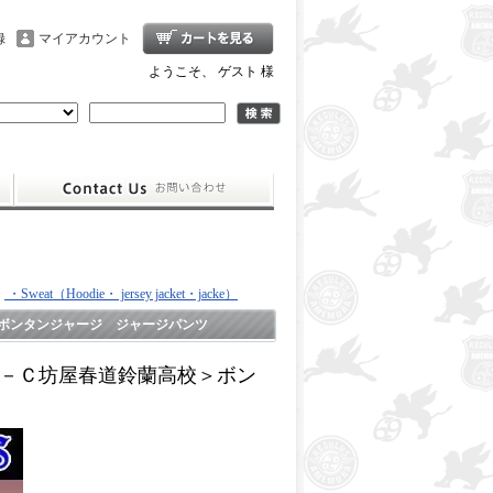
録
マイアカウント
ようこそ、 ゲスト 様
>
・Sweat（Hoodie・ jersey jacket・jacke）
ボンタンジャージ ジャージパンツ
３－Ｃ坊屋春道鈴蘭高校＞ボン