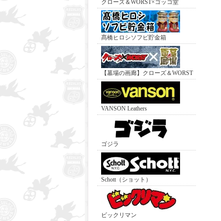
クローズ＆WORST×ゴッコ堂
髙橋ヒロシソフビ貯金箱
【墓場の画廊】クローズ＆WORST
VANSON Leathers
ゴジラ
Schott（ショット）
ビックリマン