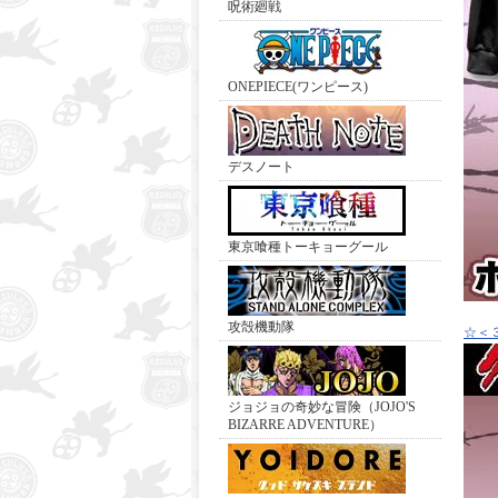
呪術廻戦
ONEPIECE(ワンピース)
デスノート
東京喰種トーキョーグール
攻殻機動隊
☆＜
ジョジョの奇妙な冒険（JOJO'S
BIZARRE ADVENTURE）