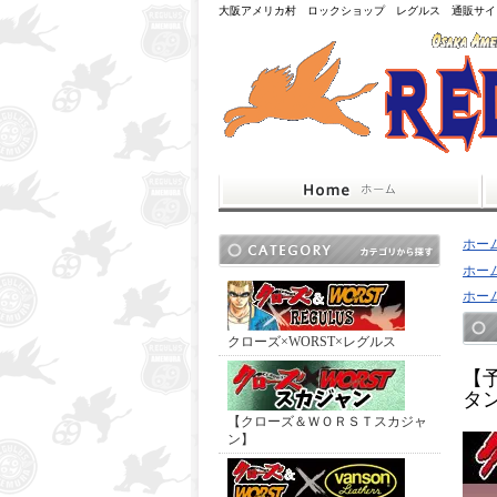
大阪アメリカ村 ロックショップ レグルス 通販サイ
ホー
ホー
ホー
クローズ×WORST×レグルス
【
タ
【クローズ＆ＷＯＲＳＴスカジャ
ン】