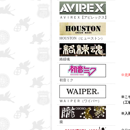
ＡＶＩＲＥＸ【アビレックス】
HOUSTON（ヒューストン）
絡繰魂
※北
初音ミク
※こ
ＷＡＩＰＥＲ（ワイパー）
（工
※入
朧