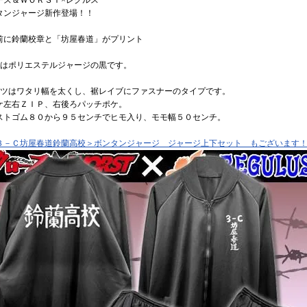
ーズ＆ＷＯＲＳＴ×レグルス
タンジャージ新作登場！！
前に鈴蘭校章と「坊屋春道」がプリント
地はポリエステルジャージの黒です。
ンツはワタリ幅を太くし、裾レイブにファスナーのタイプです。
ケ左右ＺＩＰ、右後ろパッチポケ。
ストゴム８０から９５センチでヒモ入り、モモ幅５０センチ。
３－Ｃ坊屋春道鈴蘭高校＞ボンタンジャージ ジャージ上下セット もございます