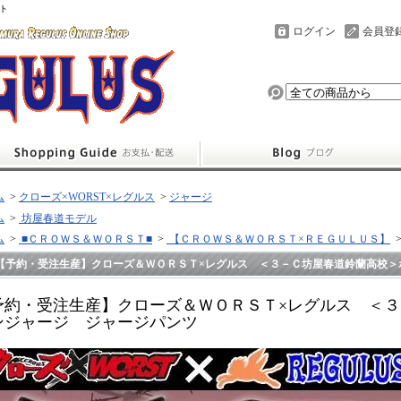
ト
ログイン
会員登
ム
>
クローズ×WORST×レグルス
>
ジャージ
ム
>
坊屋春道モデル
ム
>
■ＣＲＯＷＳ＆ＷＯＲＳＴ■
>
【ＣＲＯＷＳ＆ＷＯＲＳＴ×ＲＥＧＵＬＵＳ】
【予約・受注生産】クローズ＆ＷＯＲＳＴ×レグルス ＜３－Ｃ坊屋春道鈴蘭高校＞
予約・受注生産】クローズ＆ＷＯＲＳＴ×レグルス ＜
ンジャージ ジャージパンツ