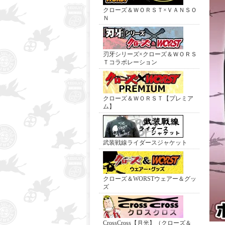
クローズ＆ＷＯＲＳＴ×ＶＡＮＳＯ
Ｎ
刃牙シリーズ×クローズ＆ＷＯＲＳ
Ｔコラボレーション
クローズ＆ＷＯＲＳＴ【プレミア
ム】
武装戦線ライダースジャケット
クローズ＆WORSTウェアー＆グッ
ズ
CrossCross【月光】（クローズ＆