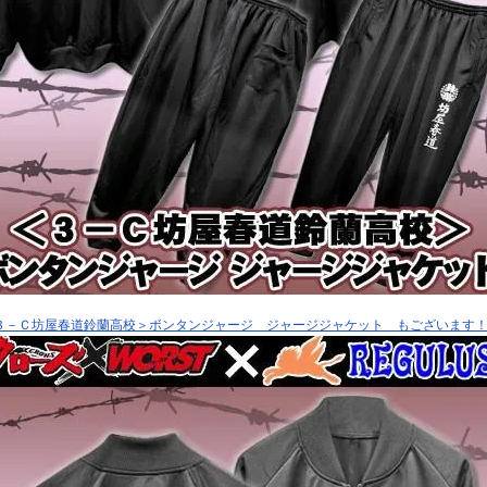
３－Ｃ坊屋春道鈴蘭高校＞ボンタンジャージ ジャージジャケット もございます