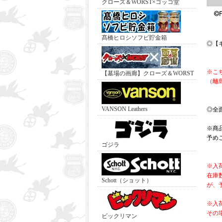
クローズ＆WORST×ゴッコ堂
髙橋ヒロシソフビ貯金箱
◎【
※こ
【墓場の画廊】クローズ＆WORST
（離
VANSON Leathers
◎全
※商
予め
ゴジラ
※入
在庫
Schott（ショット）
が、
※入
その
ビックリマン