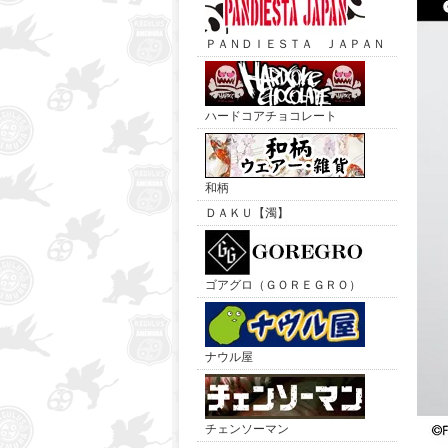
ＰＡＮＤＩＥＳＴＡ ＪＡＰＡＮ
ハードコアチョコレート
和柄
ＤＡＫＵ【濁】
ゴアグロ（ＧＯＲＥＧＲＯ）
ナウル屋
チェンソーマン