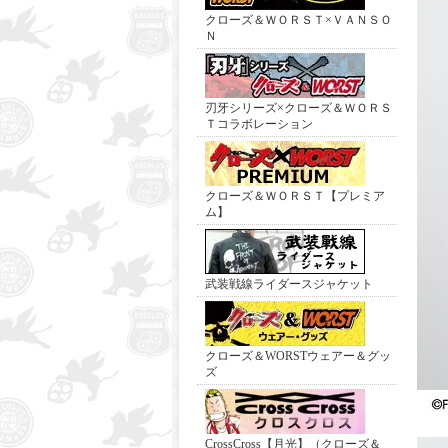
クローズ＆ＷＯＲＳＴ×ＶＡＮＳＯ
Ｎ
刃牙シリーズ×クローズ＆ＷＯＲＳ
Ｔコラボレーション
クローズ＆ＷＯＲＳＴ【プレミア
ム】
武装戦線ライダースジャケット
クローズ＆WORSTウェアー＆グッ
ズ
CrossCross【月光】（クローズ＆