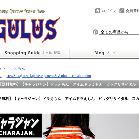
ト
ログイン
会員登
ム
>
ドラえもん
ム
>
■≪Sukajan≫ Japanese pattern＆Ａnime collaboration
【送料無料】【キャラジャン】ドラえもん アイムドラえもん ビッグリサイタル
料無料】【キャラジャン】ドラえもん アイムドラえもん ビッグリサイタル ス