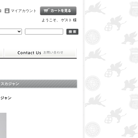
録
マイアカウント
ようこそ、 ゲスト 様
 スカジャン
カジャン