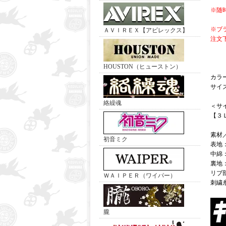
※随
※ブ
ＡＶＩＲＥＸ【アビレックス】
注文
HOUSTON（ヒューストン）
カラ
サイ
絡繰魂
＜サ
【３
素材
初音ミク
表地
中綿
裏地
リブ
ＷＡＩＰＥＲ（ワイパー）
刺繍
朧