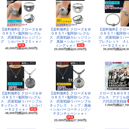
【送料無料】クローズ＆Ｗ
【送料無料】クローズ＆Ｗ
【送料無料】クロ
ＯＲＳＴ×鬼阿弥×レグル
ＯＲＳＴ×鬼阿弥×レグル
ＯＲＳＴ×鬼阿弥×
ス 武装戦線カレッジリン
ス 武装戦線カレッジリン
ス 武装戦線リバ
グ シルバー９２５ｖｅｒ
グ 真鍮＋シルバーコーテ
ブレスレット Ａ
ィングｖｅｒ
バー９２５ｖｅｒ
40,000円(税込44,000円)
20,000円(税込22,000円)
35,000円(税込38,5
【送料無料】クローズ＆Ｗ
【送料無料】クローズ＆Ｗ
クローズ＆ＷＯＲ
ＯＲＳＴ×鬼阿弥×レグル
ＯＲＳＴ×鬼阿弥×レグル
グルス アクリル
ス 武装戦線リバーシブル
ス 武装戦線リバーシブル
六代目武装戦線
ネックレス ＡＬＬシルバ
ネックレス トップ：真鍮
7,000円(税込7,70
ー９２５ｖｅｒ
＋シルバーコーティング／
48,000円(税込52,800円)
チタンチェーンｖｅｒ
25,000円(税込27,500円)