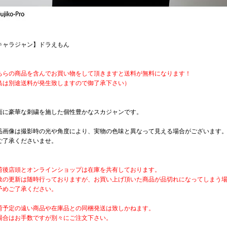
キャラジャン】ドラえもん
ちらの商品を含んでお買い物をして頂きますと送料が無料になります！
島は別途送料が発生致しますので御了承下さい）
面に豪華な刺繍を施した個性豊かなスカジャンです。
品画像は撮影時の光や角度により、実物の色味と異なって見える場合がございます
ご了承くださいませ。
荷後店頭とオンラインショップは在庫を共有しております。
数の更新は随時行っておりますが、お買い上げ頂いた商品が品切れになってしまう
予めご了承ください。
荷予定の遠い商品や在庫品との同梱発送は致しかねます。
場合はお手数ですが別々にご注文下さい。