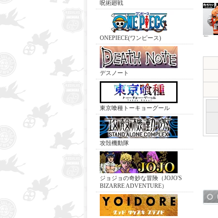
呪術廻戦
ONEPIECE(ワンピース)
デスノート
東京喰種トーキョーグール
攻殻機動隊
ジョジョの奇妙な冒険（JOJO'S
BIZARRE ADVENTURE）