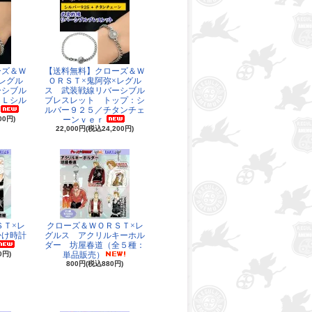
ーズ＆Ｗ
【送料無料】クローズ＆Ｗ
レグル
ＯＲＳＴ×鬼阿弥×レグル
ーシブル
ス 武装戦線リバーシブル
ＬＬシル
ブレスレット トップ：シ
ルバー９２５／チタンチェ
00円)
ーンｖｅｒ
22,000円(税込24,200円)
ＳＴ×レ
クローズ＆ＷＯＲＳＴ×レ
掛け時計
グルス アクリルキーホル
ダー 坊屋春道（全５種：
0円)
単品販売）
800円(税込880円)