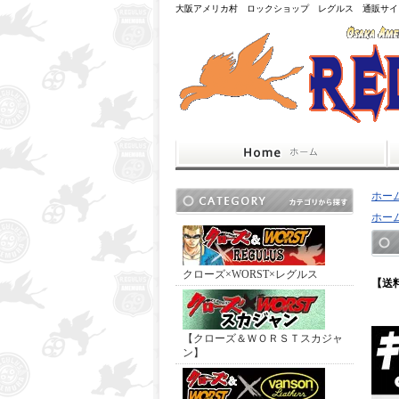
大阪アメリカ村 ロックショップ レグルス 通販サイ
ホー
ホー
クローズ×WORST×レグルス
【送
【クローズ＆ＷＯＲＳＴスカジャ
ン】