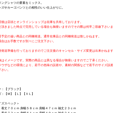
リングシャツの要素をミックス。
ンズやカーゴパンツとの相性のいい仕上がりに。
荷後は店頭とオンラインショップは在庫を共有しております。
文頂きました時点で完売している場合も御座いますのでその際は何卒ご容赦下さい
荷予定の遠い商品との同梱発送。通常在庫品との同梱発送は致しかねます。
場合はお手数ですが別々にご注文下さい。
時発送準備を行っておりますのでご注文後のキャンセル・サイズ変更は出来かねま
像はイメージです。実際の商品とは異なる場合が御座いますのでご了承ください。
ラウザなどの環境により、若干の色味の誤差や、素材の関係などで若干のサイズ誤
下さい。
ー：【ブラック】
ズ：【Ｍ】【Ｌ】【ＸＬ】
イズスペック＞
】着丈７０ｃｍ 身幅５８ｃｍ 肩幅４７ｃｍ 袖丈２３ｃｍ