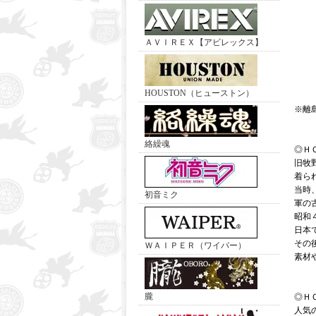
ＡＶＩＲＥＸ【アビレックス】
HOUSTON（ヒューストン）
※離
絡繰魂
◎Ｈ
旧牧
着ら
当時
初音ミク
軍の
昭和
日本
その
ＷＡＩＰＥＲ（ワイパー）
素材
朧
◎Ｈ
人気