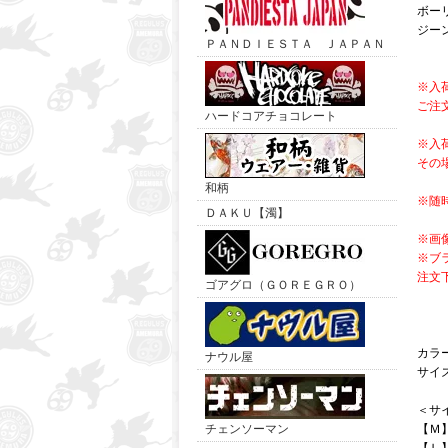
ボー
ジー
ＰＡＮＤＩＥＳＴＡ ＪＡＰＡＮ
※入
ご注
ハードコアチョコレート
※入
その
和柄
※随
ＤＡＫＵ【濁】
※画
※ブ
注文
ゴアグロ（ＧＯＲＥＧＲＯ）
カラ
ナウル屋
サイ
＜サ
チェンソーマン
【Ｍ