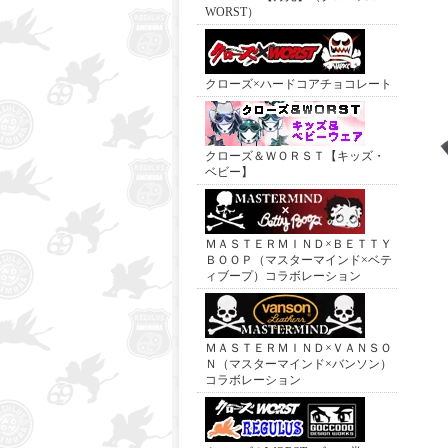
WORST）
クローズ×ハードコアチョコレート
クローズ＆ＷＯＲＳＴ【キッズ・
ベビー】
ＭＡＳＴＥＲＭＩＮＤ×ＢＥＴＴＹ
ＢＯＯＰ（マスターマインド×ベテ
ィブープ）コラボレーション
ＭＡＳＴＥＲＭＩＮＤ×ＶＡＮＳＯ
Ｎ（マスターマインド×バンソン）
コラボレーション