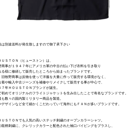
島は別途送料が発生致しますので御了承下さい
ＯＵＳＴＯＮ（ヒューストン）は、
野商事が１９４７年にアメリカ軍の中古の払い下げ衣料を引き取り
れる様に修繕して販売したところから始まったブランドです。
、旧牧野商事は反物を使って洋服を大量に作って販売する環境がなく、
古着や輸入中古ジーンズを補修やリメイクして販売する事が中心で、
４７年ＨＯＵＳＴＯＮブランドが誕生。
で初めてオリジナルのフライトジャケットを生み出したことで有名なブランドです
後も数々の国内製ミリタリー商品を製造。
やデザインなど全て細かくこだわっていて海外にもＦＡＮが多いブランドです。
ＯＵＳＴＯＮでも人気の高いステッチ刺繍のオープンカラーシャツ。
の龍柄刺繍に、クレリックカラーと配色された袖口パイピングをプラスし、