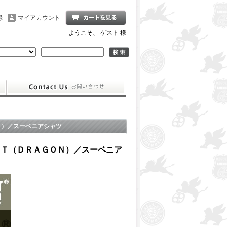
録
マイアカウント
ようこそ、 ゲスト 様
Ｎ）／スーベニアシャツ
ＲＴ（ＤＲＡＧＯＮ）／スーベニア