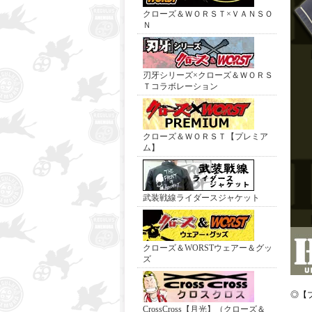
クローズ＆ＷＯＲＳＴ×ＶＡＮＳＯ
Ｎ
刃牙シリーズ×クローズ＆ＷＯＲＳ
Ｔコラボレーション
クローズ＆ＷＯＲＳＴ【プレミア
ム】
武装戦線ライダースジャケット
クローズ＆WORSTウェアー＆グッ
ズ
◎【
CrossCross【月光】（クローズ＆