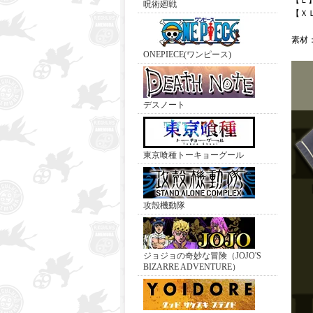
【Ｌ
呪術廻戦
【Ｘ
素材
ONEPIECE(ワンピース)
デスノート
東京喰種トーキョーグール
攻殻機動隊
ジョジョの奇妙な冒険（JOJO'S
BIZARRE ADVENTURE）