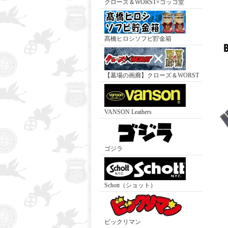
クローズ＆WORST×ゴッコ堂
髙橋ヒロシソフビ貯金箱
【墓場の画廊】クローズ＆WORST
VANSON Leathers
ゴジラ
Schott（ショット）
ビックリマン