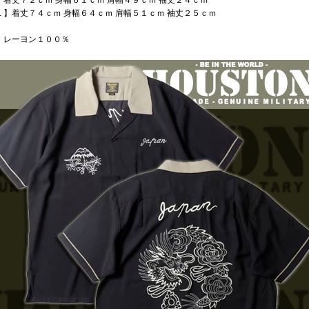
】着丈７２ｃｍ 身幅６１ｃｍ 肩幅４９ｃｍ 袖丈２４ｃｍ
Ｌ】着丈７４ｃｍ 身幅６４ｃｍ 肩幅５１ｃｍ 袖丈２５ｃｍ
：レーヨン１００％