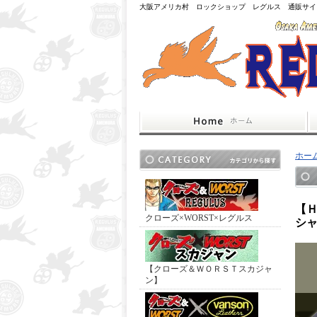
大阪アメリカ村 ロックショップ レグルス 通販サイ
ホー
【
クローズ×WORST×レグルス
シ
【クローズ＆ＷＯＲＳＴスカジャ
ン】