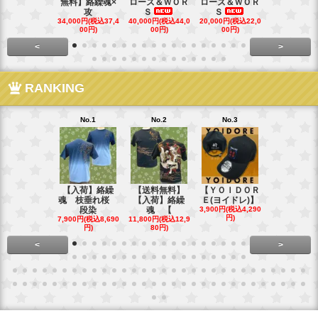
無料】絡繰魂×
ローズ＆ＷＯＲ
ローズ＆ＷＯＲ
ローズ＆Ｗ
攻
Ｓ
Ｓ
Ｓ
34,000円(税込37,4
40,000円(税込44,0
20,000円(税込22,0
35,000円(税込
00円)
00円)
00円)
00円)
<
>
RANKING
No.1
No.2
No.3
No.4
【入荷】絡繰
【送料無料】
【ＹＯＩＤＯＲ
【送料無料
魂 枝垂れ桜
【入荷】絡繰
Ｅ(ヨイドレ)】
代目武装戦
段染
魂 【
3,900円(税込4,290
Ｔ．
円)
7,900円(税込8,690
11,800円(税込12,9
16,800円(税込
円)
80円)
80円)
<
>