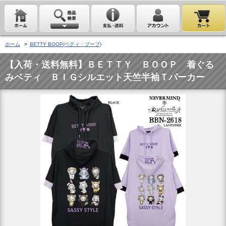
ホーム
>
BETTY BOOP(ベティ・ブープ)
【入荷・送料無料】ＢＥＴＴＹ ＢＯＯＰ 着ぐる
みベティ ＢＩＧシルエット天竺半袖Ｔパーカー