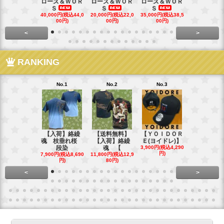
ローズ＆ＷＯＲ
ローズ＆ＷＯＲ
ローズ＆ＷＯＲ
ローズ＆Ｗ
Ｓ
Ｓ
Ｓ
Ｓ
40,000円(税込44,0
20,000円(税込22,0
35,000円(税込38,5
22,000円(税込
00円)
00円)
00円)
00円)
<
>
RANKING
No.1
No.2
No.3
No.4
【入荷】絡繰
【送料無料】
【ＹＯＩＤＯＲ
【送料無料
魂 枝垂れ桜
【入荷】絡繰
Ｅ(ヨイドレ)】
代目武装戦
段染
魂 【
3,900円(税込4,290
Ｔ．
円)
7,900円(税込8,690
11,800円(税込12,9
16,800円(税込
円)
80円)
80円)
<
>