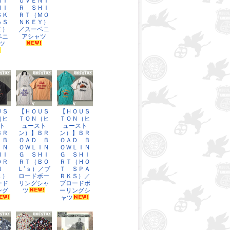
ＮＩ
ＵＶＥＮＩ
ＨＩ
Ｒ ＳＨＩ
ＳＫ
ＲＴ（ＭＯ
＆Ｓ
ＮＫＥＹ）
Ｅ）
／スーベニ
ベニ
アシャツ
ツ
ＵＳ
【ＨＯＵＳ
【ＨＯＵＳ
（ヒ
ＴＯＮ（ヒ
ＴＯＮ（ヒ
ト
ュースト
ュースト
ＢＲ
ン）】ＢＲ
ン）】ＢＲ
 Ｂ
ＯＡＤ Ｂ
ＯＡＤ Ｂ
ＩＮ
ＯＷＬＩＮ
ＯＷＬＩＮ
ＨＩ
Ｇ ＳＨＩ
Ｇ ＳＨＩ
ＤＲ
ＲＴ（ＢＯ
ＲＴ（ＨＯ
ＯＮ
Ｌ’ｓ）／ブ
Ｔ ＳＰＡ
Ｌ）
ロードボー
ＲＫＳ）／
ード
リングシャ
ブロードボ
ング
ツ
ーリングシ
ャツ