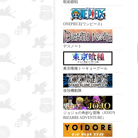
呪術廻戦
ONEPIECE(ワンピース)
デスノート
東京喰種トーキョーグール
攻殻機動隊
ジョジョの奇妙な冒険（JOJO'S
BIZARRE ADVENTURE）