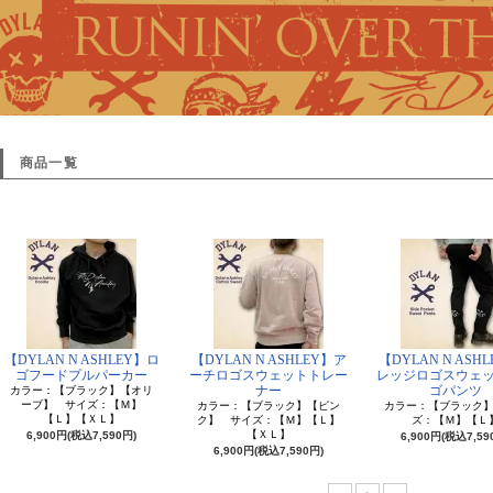
商品一覧
【DYLAN N ASHLEY】ロ
【DYLAN N ASHLEY】ア
【DYLAN N ASH
ゴフードプルパーカー
ーチロゴスウェットトレー
レッジロゴスウェ
ナー
ゴパンツ
カラー：【ブラック】【オリ
ーブ】 サイズ：【Ｍ】
カラー：【ブラック】【ピン
カラー：【ブラック
【Ｌ】【ＸＬ】
ク】 サイズ：【Ｍ】【Ｌ】
ズ：【Ｍ】【Ｌ
【ＸＬ】
6,900円(税込7,590円)
6,900円(税込7,59
6,900円(税込7,590円)