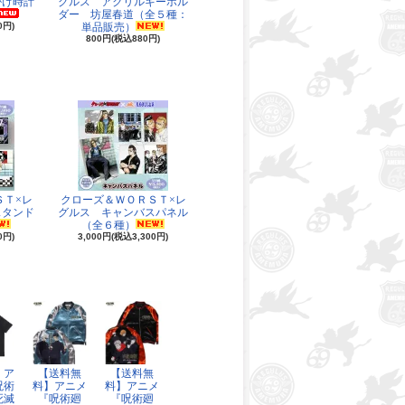
掛け時計
グルス アクリルキーホル
ダー 坊屋春道（全５種：
0円)
単品販売）
800円(税込880円)
ＳＴ×レ
クローズ＆ＷＯＲＳＴ×レ
スタンド
グルス キャンバスパネル
（全６種）
0円)
3,000円(税込3,300円)
】ア
【送料無
【送料無
呪術
料】アニメ
料】アニメ
死滅
『呪術廻
『呪術廻