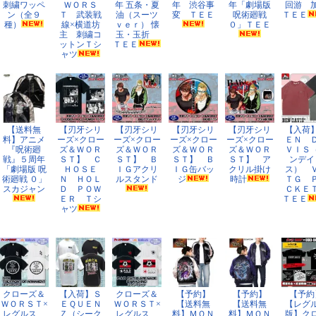
刺繍ワッペ
ＷＯＲＳ
年 五条・夏
年 渋谷事
年「劇場版
回游 
ン（全９
Ｔ 武装戦
油（スーツ
変 ＴＥＥ
呪術廻戦
ＴＥＥ
種）
線×横道坊
ｖｅｒ） 懐
０」ＴＥＥ
主 刺繍コ
玉・玉折
ットンＴシ
ＴＥＥ
ャツ
【送料無
【刃牙シリ
【刃牙シリ
【刃牙シリ
【刃牙シリ
【入荷
料】アニメ
ーズ×クロー
ーズ×クロー
ーズ×クロー
ーズ×クロー
ＥＮ 
『呪術廻
ズ＆ＷＯＲ
ズ＆ＷＯＲ
ズ＆ＷＯＲ
ズ＆ＷＯＲ
ＶＩＳ
戦』５周年
ＳＴ】 Ｃ
ＳＴ】 Ｂ
ＳＴ】 Ｂ
ＳＴ】 ア
ンデイ
「劇場版 呪
ＨＯＳＥ
ＩＧアクリ
ＩＧ缶バッ
クリル掛け
ス） 
術廻戦 ０」
Ｎ ＨＯＬ
ルスタンド
ジ
時計
ＴＧ 
スカジャン
Ｄ ＰＯＷ
ＣＫ
ＥＲ Ｔシ
ＴＥＥ
ャツ
クローズ＆
【入荷】Ｓ
クローズ＆
【予約】
【予約】
【予約
ＷＯＲＳＴ×
ＥＱＵＥＮ
ＷＯＲＳＴ×
【送料無
【送料無
【レグ
レグルス
Ｚ（シーク
レグルス
料】ＭＯＮ
料】ＭＯＮ
版】ク