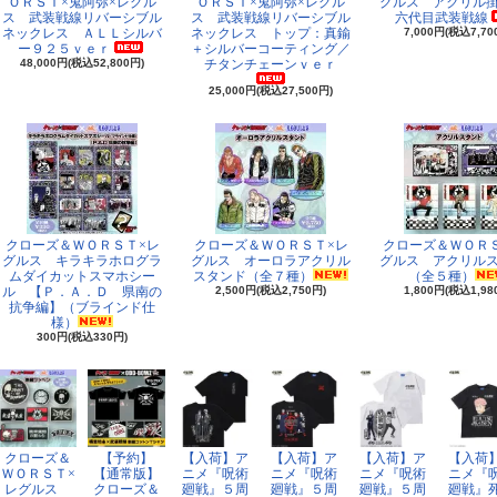
ＯＲＳＴ×鬼阿弥×レグル
ＯＲＳＴ×鬼阿弥×レグル
グルス アクリル
ス 武装戦線リバーシブル
ス 武装戦線リバーシブル
六代目武装戦線
ネックレス ＡＬＬシルバ
ネックレス トップ：真鍮
7,000円(税込7,70
ー９２５ｖｅｒ
＋シルバーコーティング／
48,000円(税込52,800円)
チタンチェーンｖｅｒ
25,000円(税込27,500円)
クローズ＆ＷＯＲＳＴ×レ
クローズ＆ＷＯＲＳＴ×レ
クローズ＆ＷＯＲ
グルス キラキラホログラ
グルス オーロラアクリル
グルス アクリル
ムダイカットスマホシー
スタンド（全７種）
（全５種）
ル 【Ｐ．Ａ．Ｄ 県南の
2,500円(税込2,750円)
1,800円(税込1,98
抗争編】（ブラインド仕
様）
300円(税込330円)
クローズ＆
【予約】
【入荷】ア
【入荷】ア
【入荷】ア
【入荷
ＷＯＲＳＴ×
【通常版】
ニメ『呪術
ニメ『呪術
ニメ『呪術
ニメ『
レグルス
クローズ＆
廻戦』５周
廻戦』５周
廻戦』５周
廻戦』