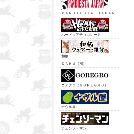
ＰＡＮＤＩＥＳＴＡ ＪＡＰＡＮ
ハードコアチョコレート
和柄
ＤＡＫＵ【濁】
ゴアグロ（ＧＯＲＥＧＲＯ）
ナウル屋
チェンソーマン