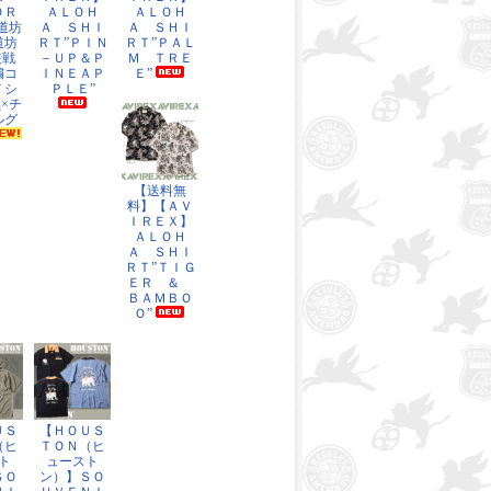
ＯＲ
ＡＬＯＨ
ＡＬＯＨ
道坊
Ａ ＳＨＩ
Ａ ＳＨＩ
道坊
ＲＴ”ＰＩＮ
ＲＴ”ＰＡＬ
装戦
－ＵＰ＆Ｐ
Ｍ ＴＲＥ
繍コ
ＩＮＥＡＰ
Ｅ”
Ｔシ
ＰＬＥ”
×チ
ルグ
【送料無
料】【ＡＶ
ＩＲＥＸ】
ＡＬＯＨ
Ａ ＳＨＩ
ＲＴ”ＴＩＧ
ＥＲ ＆
ＢＡＭＢＯ
Ｏ”
ＵＳ
【ＨＯＵＳ
（ヒ
ＴＯＮ（ヒ
ト
ュースト
ＳＯ
ン）】ＳＯ