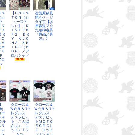
ＵＳ
【ＨＯＵＳ
複製原稿見
（ヒ
ＴＯＮ（ヒ
開きページ
ト
ュースト
タイプ【坊
ＵＮ
ン）】ＵＮ
屋春道ＶＳ
ＲＤ
ＩＶＥＲＤ
九頭神竜男
ＤＲ
７２ ＤＲ
『最高と最
ＬＯ
Ｙ ＡＬＯ
強』】
ＳＨ
ＨＡ ＳＨ
（Ｍ
ＩＲＴ（Ｐ
ＣＥ
ＯＰ）／ア
Ｒ
ロハシャツ
アロ
ツ
】
クローズ＆
クローズ＆
無
ＷＯＲＳＴ×
ＷＯＲＳＴ×
ロー
レグルス
レグルス
ＯＲ
デスラビッ
デスラビッ
グル
ト「こんば
トＭＯＴＯ
スラ
んは」 コ
ＲＣＹＣＬ
 レ
ットンＴシ
Ｅ コット
ォレ
ャツ
ンＴシャツ