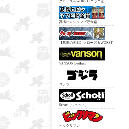
クローズ＆WORST×ゴッコ堂
髙橋ヒロシソフビ貯金箱
【墓場の画廊】クローズ＆WORST
VANSON Leathers
ゴジラ
Schott（ショット）
ビックリマン