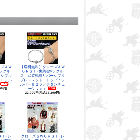
ーズ＆Ｗ
【送料無料】クローズ＆Ｗ
レグル
ＯＲＳＴ×鬼阿弥×レグル
ーシブル
ス 武装戦線リバーシブル
ＬＬシル
ブレスレット トップ：シ
ルバー９２５／チタンチェ
00円)
ーンｖｅｒ
22,000円(税込24,200円)
ＳＴ×レ
クローズ＆ＷＯＲＳＴ×レ