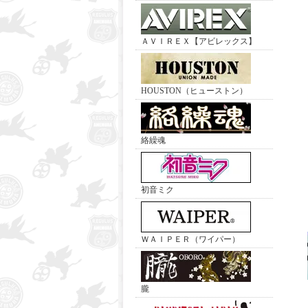
ＡＶＩＲＥＸ【アビレックス】
HOUSTON（ヒューストン）
絡繰魂
初音ミク
ＷＡＩＰＥＲ（ワイパー）
朧