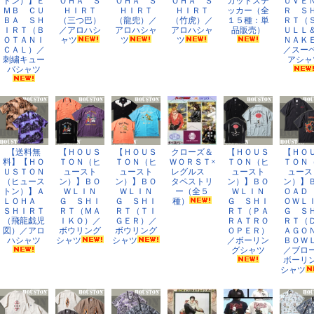
トン）】Ｅ
ＯＨＡ Ｓ
ＯＨＡ Ｓ
ＯＨＡ Ｓ
カットステ
ＵＶＥ
ＭＢ ＣＵ
ＨＩＲＴ
ＨＩＲＴ
ＨＩＲＴ
ッカー（全
Ｒ Ｓ
ＢＡ ＳＨ
（三つ巴）
（龍兜）／
（竹虎）／
１５種：単
ＲＴ（
ＩＲＴ（Ｂ
／アロハシ
アロハシャ
アロハシャ
品販売）
ＵＬＬ
ＯＴＡＮＩ
ャツ
ツ
ツ
ＮＡＫ
ＣＡＬ）／
／スー
刺繍キュー
アシャ
バシャツ
【送料無
【ＨＯＵＳ
【ＨＯＵＳ
クローズ＆
【ＨＯＵＳ
【ＨＯ
料】【ＨＯ
ＴＯＮ（ヒ
ＴＯＮ（ヒ
ＷＯＲＳＴ×
ＴＯＮ（ヒ
ＴＯＮ
ＵＳＴＯＮ
ュースト
ュースト
レグルス
ュースト
ュース
（ヒュース
ン）】ＢＯ
ン）】ＢＯ
タペストリ
ン）】ＢＯ
ン）】
トン）】Ａ
ＷＬＩＮ
ＷＬＩＮ
ー（全５
ＷＬＩＮ
ＯＡＤ
ＬＯＨＡ
Ｇ ＳＨＩ
Ｇ ＳＨＩ
種）
Ｇ ＳＨＩ
ＯＷＬ
ＳＨＩＲＴ
ＲＴ（ＭＡ
ＲＴ（ＴＩ
ＲＴ（ＰＡ
Ｇ Ｓ
（飛龍戯児
ＩＫＯ）／
ＧＥＲ）／
ＲＡＴＲＯ
ＲＴ（
図）／アロ
ボウリング
ボウリング
ＯＰＥＲ）
ＡＧ
ハシャツ
シャツ
シャツ
／ボーリン
ＢＯＷ
グシャツ
／ブロ
ボーリ
シャツ