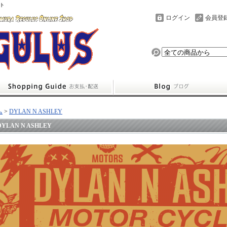
ト
ログイン
会員登
ム
>
DYLAN N ASHLEY
DYLAN N ASHLEY