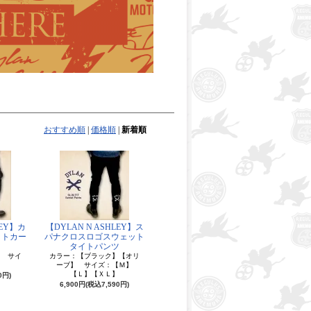
おすすめ順
|
価格順
|
新着順
LEY】カ
【DYLAN N ASHLEY】ス
ットカー
パナクロスロゴスウェット
タイトパンツ
】 サイ
カラー：【ブラック】【オリ
】
ーブ】 サイズ：【Ｍ】
【Ｌ】【ＸＬ】
0円)
6,900円(税込7,590円)