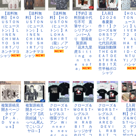
【送料無
【送料無
【送料無
【予約】送
【入荷】
【ＨＯ
料】【ＨＯ
料】【ＨＯ
料】【ＨＯ
料別途※代
【２０２６
ＴＯＮ
ＵＳＴＯＮ
ＵＳＴＯＮ
ＵＳＴＯＮ
引不可 直
春夏新
ュース
（ヒュース
（ヒュース
（ヒュース
筆サイン・
作！！】ク
ン）】
トン）】Ｌ
トン）】Ｌ
トン）】Ａ
シリアルナ
ローズ＆Ｗ
ＩＶＥ
ＩＮＥＮ
ＩＮＥＮ
ＬＯＨＡ
ンバー入
ＯＲＳＴプ
７２ 
ＣＨＩＭＡ
ＣＨＩＭＡ
ＳＨＩＲＴ
り 額装複
レミアム
Ｙ Ａ
ＹＯ ＳＨ
ＹＯ ＳＨ
（龍）／ア
製原画
七代目武装
ＨＡ 
ＩＲＴ／リ
ＩＲＴ／リ
ロハシャツ
「花木九里
戦線別動隊
ＩＲＴ
ネンチマヨ
ネンチマヨ
虎Ｓｉｔｔ
ＴＨＥ ＧＲ
ＩＤ－
シャツ
シャツ
ｉｎｇ ｏ
ＥＡＴ ＤＥ
ＮＴＵ
ｎ ｔｈ
ＡＴＨ ＲＡ
Ｙ）／
ｅ ｓｏｆ
ＢＢＩＴ天
ハシャ
ａ」
竺半袖ポロ
シャツ
複製原稿見
複製原稿見
クローズ＆
クローズ＆
クローズ＆
【入荷
開きページ
開きページ
ＷＯＲＳＴ×
ＷＯＲＳＴ×
ＷＯＲＳＴ×
【送料
タイプ
タイプ【武
レグルス
レグルス
レグルス
料】ク
【Ｐ．Ａ．
田好誠「い
喫茶ブライ
ＤＥＡＴ
ＯＮＥ Ｅ
ズ＆Ｗ
Ｄ Ｖｅｎ
っぺん死ん
アン Ｗｉ
Ｈ ＲＡＢ
ＡＲＥＤ
ＳＴ×レ
ｕｓ】
でこいコノ
ｎｎｅｒ
ＢＩＴ カ
ＤＥＶＩ
ス デ
ヤロ～】
ｓ ｎｅｖ
レッジかす
Ｌ ＲＡＢ
ビット
ｅｒ ｑｕ
れロゴ コ
ＢＩＴ コ
ザーウ