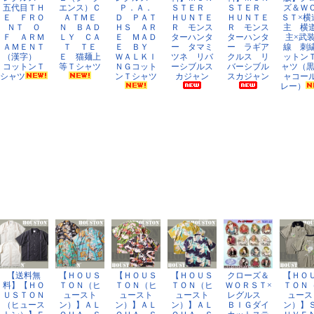
五代目ＴＨ
エンス）Ｃ
Ｐ．Ａ．
ＳＴＥＲ
ＳＴＥＲ
ズ＆Ｗ
Ｅ ＦＲＯ
ＡＴＭＥ
Ｄ ＰＡＴ
ＨＵＮＴＥ
ＨＵＮＴＥ
ＳＴ×横
ＮＴ Ｏ
Ｎ ＢＡＤ
ＨＳ ＡＲ
Ｒ モンス
Ｒ モンス
主 横
Ｆ ＡＲＭ
ＬＹ ＣＡ
Ｅ ＭＡＤ
ターハンタ
ターハンタ
主×武
ＡＭＥＮＴ
Ｔ ＴＥ
Ｅ ＢＹ
ー タマミ
ー ラギア
線 刺
（漢字）
Ｅ 猫麺上
ＷＡＬＫＩ
ツネ リバ
クルス リ
ットン
コットンＴ
等Ｔシャツ
ＮＧコット
ーシブルス
バーシブル
ャツ（黒
シャツ
ンＴシャツ
カジャン
スカジャン
ャコー
レー）
【送料無
【ＨＯＵＳ
【ＨＯＵＳ
【ＨＯＵＳ
クローズ＆
【ＨＯ
料】【ＨＯ
ＴＯＮ（ヒ
ＴＯＮ（ヒ
ＴＯＮ（ヒ
ＷＯＲＳＴ×
ＴＯＮ
ＵＳＴＯＮ
ュースト
ュースト
ュースト
レグルス
ュース
（ヒュース
ン）】ＡＬ
ン）】ＡＬ
ン）】ＡＬ
ＢＩＧダイ
ン）】