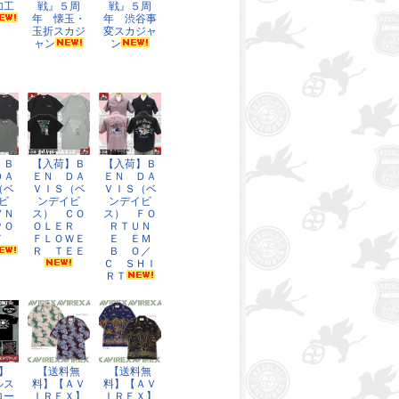
加工
戦』５周
戦』５周
年 懐玉・
年 渋谷事
玉折スカジ
変スカジャ
ャン
ン
】Ｂ
【入荷】Ｂ
【入荷】Ｂ
ＤＡ
ＥＮ ＤＡ
ＥＮ ＤＡ
（ベ
ＶＩＳ（ベ
ＶＩＳ（ベ
ビ
ンデイビ
ンデイビ
ＶＮ
ス） ＣＯ
ス） ＦＯ
ＰＯ
ＯＬＥＲ
ＲＴＵＮ
ＥＴ
ＦＬＯＷＥ
Ｅ ＥＭ
Ｒ ＴＥＥ
Ｂ Ｏ／
Ｃ ＳＨＩ
ＲＴ
】
【送料無
【送料無
ルス
料】【ＡＶ
料】【ＡＶ
ロー
ＩＲＥＸ】
ＩＲＥＸ】