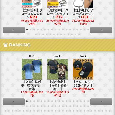
【送料無料】ク
【送料無料】ク
【送料無料】ク
【送料無料
ローズ＆ＷＯＲ
ローズ＆ＷＯＲ
ローズ＆ＷＯＲ
ローズ＆Ｗ
Ｓ
Ｓ
Ｓ
Ｓ
40,000円(税込44,0
20,000円(税込22,0
35,000円(税込38,5
22,000円(税込
00円)
00円)
00円)
00円)
<
>
RANKING
No.1
No.2
No.3
No.4
【入荷】絡繰
【送料無料】
【ＹＯＩＤＯＲ
【送料無料
魂 枝垂れ桜
【入荷】絡繰
Ｅ(ヨイドレ)】
代目武装戦
段染
魂 【
3,900円(税込4,290
Ｔ．
円)
7,900円(税込8,690
11,800円(税込12,9
16,800円(税込
円)
80円)
80円)
<
>