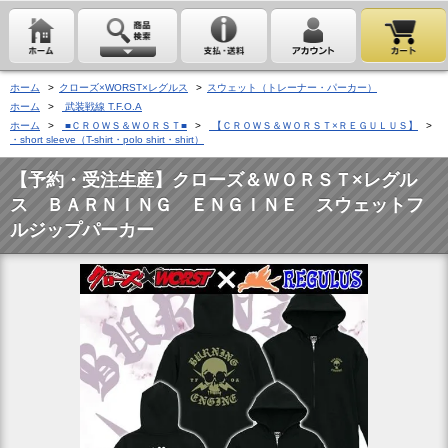
ホーム
>
クローズ×WORST×レグルス
>
スウェット（トレーナー・パーカー）
ホーム
>
武装戦線 T.F.O.A
ホーム
>
■ＣＲＯＷＳ＆ＷＯＲＳＴ■
>
【ＣＲＯＷＳ＆ＷＯＲＳＴ×ＲＥＧＵＬＵＳ】
>
・short sleeve（T-shirt・polo shirt・shirt）
【予約・受注生産】クローズ＆ＷＯＲＳＴ×レグル
ス ＢＡＲＮＩＮＧ ＥＮＧＩＮＥ スウェットフ
ルジップパーカー