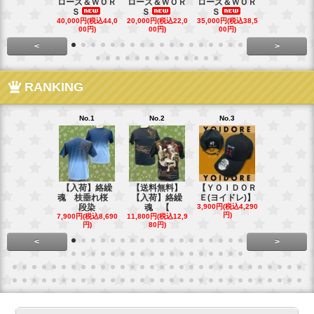
ローズ＆ＷＯＲ
ローズ＆ＷＯＲ
ローズ＆ＷＯＲ
ローズ＆Ｗ
Ｓ
Ｓ
Ｓ
Ｓ
40,000円(税込44,0
20,000円(税込22,0
35,000円(税込38,5
22,000円(税込
00円)
00円)
00円)
00円)
<
>
RANKING
No.1
No.2
No.3
No.4
【入荷】絡繰
【送料無料】
【ＹＯＩＤＯＲ
【送料無料
魂 枝垂れ桜
【入荷】絡繰
Ｅ(ヨイドレ)】
代目武装戦
段染
魂 【
3,900円(税込4,290
Ｔ．
円)
7,900円(税込8,690
11,800円(税込12,9
16,800円(税込
円)
80円)
80円)
<
>