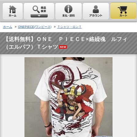
ホーム
>
ONEPIECE(ワンピース)
>
Ｔシャツ・ロンＴ
【送料無料】ＯＮＥ ＰＩＥＣＥ×絡繰魂 ルフィ
（エルバフ）Ｔシャツ