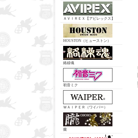
ＡＶＩＲＥＸ【アビレックス】
HOUSTON（ヒューストン）
絡繰魂
初音ミク
ＷＡＩＰＥＲ（ワイパー）
朧