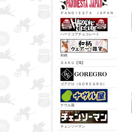
ＰＡＮＤＩＥＳＴＡ ＪＡＰＡＮ
ハードコアチョコレート
和柄
ＤＡＫＵ【濁】
ゴアグロ（ＧＯＲＥＧＲＯ）
ナウル屋
チェンソーマン