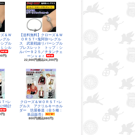
ーズ＆Ｗ
【送料無料】クローズ＆Ｗ
レグル
ＯＲＳＴ×鬼阿弥×レグル
ーシブル
ス 武装戦線リバーシブル
ＬＬシル
ブレスレット トップ：シ
ルバー９２５／チタンチェ
00円)
ーンｖｅｒ
22,000円(税込24,200円)
ＳＴ×レ
クローズ＆ＷＯＲＳＴ×レ
掛け時計
グルス アクリルキーホル
ダー 坊屋春道（全５種：
0円)
単品販売）
800円(税込880円)