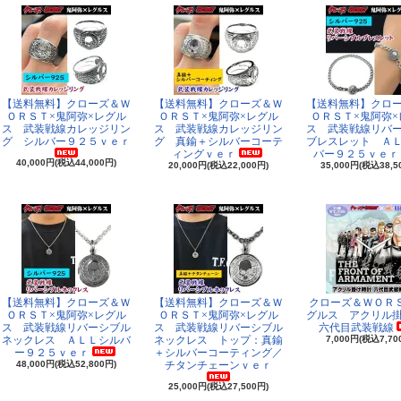
【送料無料】クローズ＆Ｗ
【送料無料】クローズ＆Ｗ
【送料無料】クロ
ＯＲＳＴ×鬼阿弥×レグル
ＯＲＳＴ×鬼阿弥×レグル
ＯＲＳＴ×鬼阿弥×
ス 武装戦線カレッジリン
ス 武装戦線カレッジリン
ス 武装戦線リバ
グ シルバー９２５ｖｅｒ
グ 真鍮＋シルバーコーテ
ブレスレット Ａ
ィングｖｅｒ
バー９２５ｖｅｒ
40,000円(税込44,000円)
20,000円(税込22,000円)
35,000円(税込38,5
【送料無料】クローズ＆Ｗ
【送料無料】クローズ＆Ｗ
クローズ＆ＷＯＲ
ＯＲＳＴ×鬼阿弥×レグル
ＯＲＳＴ×鬼阿弥×レグル
グルス アクリル
ス 武装戦線リバーシブル
ス 武装戦線リバーシブル
六代目武装戦線
ネックレス ＡＬＬシルバ
ネックレス トップ：真鍮
7,000円(税込7,70
ー９２５ｖｅｒ
＋シルバーコーティング／
48,000円(税込52,800円)
チタンチェーンｖｅｒ
25,000円(税込27,500円)