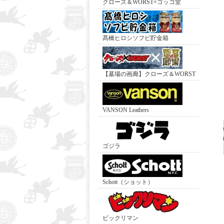
クローズ＆WORST×ゴッコ堂
髙橋ヒロシソフビ貯金箱
【墓場の画廊】クローズ＆WORST
VANSON Leathers
ゴジラ
Schott（ショット）
ビックリマン