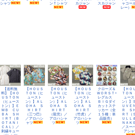
シャツ
ンＴシャツ
カジャン
スカジャン
ャコー
レー）
【送料無
【ＨＯＵＳ
【ＨＯＵＳ
【ＨＯＵＳ
クローズ＆
【ＨＯ
料】【ＨＯ
ＴＯＮ（ヒ
ＴＯＮ（ヒ
ＴＯＮ（ヒ
ＷＯＲＳＴ×
ＴＯＮ
ＵＳＴＯＮ
ュースト
ュースト
ュースト
レグルス
ュース
（ヒュース
ン）】ＡＬ
ン）】ＡＬ
ン）】ＡＬ
ＢＩＧダイ
ン）】
トン）】Ｅ
ＯＨＡ Ｓ
ＯＨＡ Ｓ
ＯＨＡ Ｓ
カットステ
ＵＶＥ
ＭＢ ＣＵ
ＨＩＲＴ
ＨＩＲＴ
ＨＩＲＴ
ッカー（全
Ｒ Ｓ
ＢＡ ＳＨ
（三つ巴）
（龍兜）／
（竹虎）／
１５種：単
ＲＴ（
ＩＲＴ（Ｂ
／アロハシ
アロハシャ
アロハシャ
品販売）
ＵＬＬ
ＯＴＡＮＩ
ャツ
ツ
ツ
ＮＡＫ
ＣＡＬ）／
／スー
刺繍キュー
アシャ