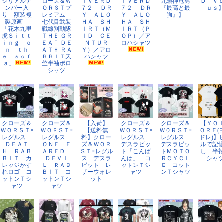
シリアルナ
ローズ＆Ｗ
ＩＶＥＲＤ
ＩＶＥＲＤ
九頭神竜男
Ｄ Ｖ
ンバー入
ＯＲＳＴプ
７２ ＤＲ
７２ ＤＲ
『最高と最
ｕｓ
り 額装複
レミアム
Ｙ ＡＬＯ
Ｙ ＡＬＯ
強』】
製原画
七代目武装
ＨＡ ＳＨ
ＨＡ ＳＨ
「花木九里
戦線別動隊
ＩＲＴ（Ｍ
ＩＲＴ（Ｐ
虎Ｓｉｔｔ
ＴＨＥ ＧＲ
ＩＤ－ＣＥ
ＯＰ）／ア
ｉｎｇ ｏ
ＥＡＴ ＤＥ
ＮＴＵＲ
ロハシャツ
ｎ ｔｈ
ＡＴＨ ＲＡ
Ｙ）／アロ
ｅ ｓｏｆ
ＢＢＩＴ天
ハシャツ
ａ」
竺半袖ポロ
シャツ
クローズ＆
クローズ＆
【入荷】
クローズ＆
クローズ＆
【ＹＯ
ＷＯＲＳＴ×
ＷＯＲＳＴ×
【送料無
ＷＯＲＳＴ×
ＷＯＲＳＴ×
ＯＲＥ(
レグルス
レグルス
料】クロー
レグルス
レグルス
ドレ)】
ＤＥＡＴ
ＯＮＥ Ｅ
ズ＆ＷＯＲ
デスラビッ
デスラビッ
ルで記
Ｈ ＲＡＢ
ＡＲＥＤ
ＳＴ×レグル
ト「こんば
トＭＯＴＯ
し 半
ＢＩＴ カ
ＤＥＶＩ
ス デスラ
んは」 コ
ＲＣＹＣＬ
シャ
レッジかす
Ｌ ＲＡＢ
ビット レ
ットンＴシ
Ｅ コット
れロゴ コ
ＢＩＴ コ
ザーウォレ
ャツ
ンＴシャツ
ットンＴシ
ットンＴシ
ット
ャツ
ャツ