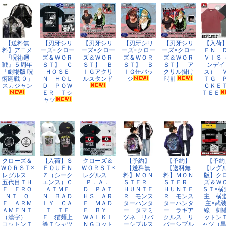
【送料無
【刃牙シリ
【刃牙シリ
【刃牙シリ
【刃牙シリ
【入荷
料】アニメ
ーズ×クロー
ーズ×クロー
ーズ×クロー
ーズ×クロー
ＥＮ 
『呪術廻
ズ＆ＷＯＲ
ズ＆ＷＯＲ
ズ＆ＷＯＲ
ズ＆ＷＯＲ
ＶＩＳ
戦』５周年
ＳＴ】 Ｃ
ＳＴ】 Ｂ
ＳＴ】 Ｂ
ＳＴ】 ア
ンデイ
「劇場版 呪
ＨＯＳＥ
ＩＧアクリ
ＩＧ缶バッ
クリル掛け
ス） 
術廻戦 ０」
Ｎ ＨＯＬ
ルスタンド
ジ
時計
ＴＧ 
スカジャン
Ｄ ＰＯＷ
ＣＫ
ＥＲ Ｔシ
ＴＥＥ
ャツ
クローズ＆
【入荷】Ｓ
クローズ＆
【予約】
【予約】
【予約
ＷＯＲＳＴ×
ＥＱＵＥＮ
ＷＯＲＳＴ×
【送料無
【送料無
【レグ
レグルス
Ｚ（シーク
レグルス
料】ＭＯＮ
料】ＭＯＮ
版】ク
五代目ＴＨ
エンス）Ｃ
Ｐ．Ａ．
ＳＴＥＲ
ＳＴＥＲ
ズ＆Ｗ
Ｅ ＦＲＯ
ＡＴＭＥ
Ｄ ＰＡＴ
ＨＵＮＴＥ
ＨＵＮＴＥ
ＳＴ×横
ＮＴ Ｏ
Ｎ ＢＡＤ
ＨＳ ＡＲ
Ｒ モンス
Ｒ モンス
主 横
Ｆ ＡＲＭ
ＬＹ ＣＡ
Ｅ ＭＡＤ
ターハンタ
ターハンタ
主×武
ＡＭＥＮＴ
Ｔ ＴＥ
Ｅ ＢＹ
ー タマミ
ー ラギア
線 刺
（漢字）
Ｅ 猫麺上
ＷＡＬＫＩ
ツネ リバ
クルス リ
ットン
コットンＴ
等Ｔシャツ
ＮＧコット
ーシブルス
バーシブル
ャツ（黒