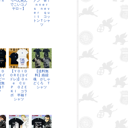
ｅｎ
っぺん死ん
アン Ｗｉ
】
でこいコノ
ｎｎｅｒ
ヤロ～】
ｓ ｎｅｖ
ｅｒ ｑｕ
ｉｔ コッ
トンＴシャ
ツ
ＩＤ
【ＹＯＩＤ
【送料無
ヨイ
ＯＲＥ(ヨイ
料】絡繰
ビー
ドレ)】Ｏｎ
魂 がしゃ
憶無
ｅ ＣＵ
どくろ Ｔ
袖Ｔ
Ｐ ＯＺＥ
シャツ
ツ
ＫＩ コラ
ボ 半袖Ｔ
シャツ