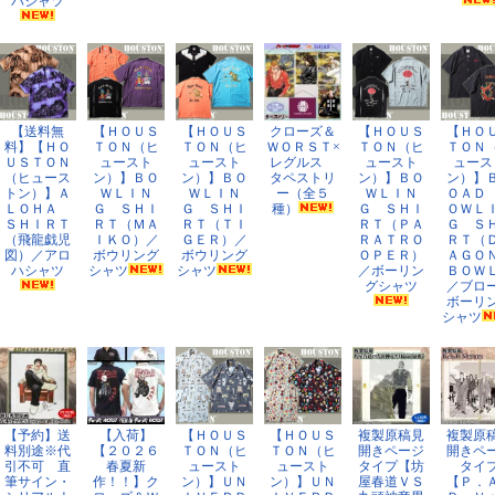
バシャツ
【送料無
【ＨＯＵＳ
【ＨＯＵＳ
クローズ＆
【ＨＯＵＳ
【ＨＯ
料】【ＨＯ
ＴＯＮ（ヒ
ＴＯＮ（ヒ
ＷＯＲＳＴ×
ＴＯＮ（ヒ
ＴＯＮ
ＵＳＴＯＮ
ュースト
ュースト
レグルス
ュースト
ュース
（ヒュース
ン）】ＢＯ
ン）】ＢＯ
タペストリ
ン）】ＢＯ
ン）】
トン）】Ａ
ＷＬＩＮ
ＷＬＩＮ
ー（全５
ＷＬＩＮ
ＯＡＤ
ＬＯＨＡ
Ｇ ＳＨＩ
Ｇ ＳＨＩ
種）
Ｇ ＳＨＩ
ＯＷＬ
ＳＨＩＲＴ
ＲＴ（ＭＡ
ＲＴ（ＴＩ
ＲＴ（ＰＡ
Ｇ Ｓ
（飛龍戯児
ＩＫＯ）／
ＧＥＲ）／
ＲＡＴＲＯ
ＲＴ（
図）／アロ
ボウリング
ボウリング
ＯＰＥＲ）
ＡＧ
ハシャツ
シャツ
シャツ
／ボーリン
ＢＯＷ
グシャツ
／ブロ
ボーリ
シャツ
【予約】送
【入荷】
【ＨＯＵＳ
【ＨＯＵＳ
複製原稿見
複製原
料別途※代
【２０２６
ＴＯＮ（ヒ
ＴＯＮ（ヒ
開きページ
開きペ
引不可 直
春夏新
ュースト
ュースト
タイプ【坊
タイ
筆サイン・
作！！】ク
ン）】ＵＮ
ン）】ＵＮ
屋春道ＶＳ
【Ｐ．