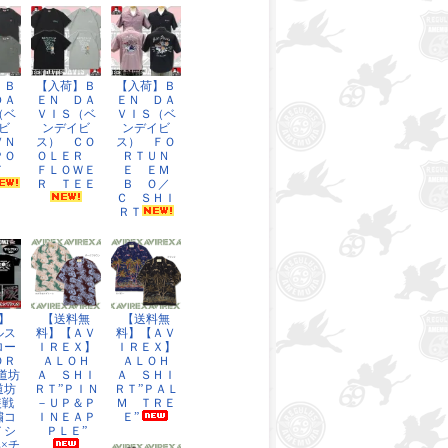
】Ｂ
【入荷】Ｂ
【入荷】Ｂ
ＤＡ
ＥＮ ＤＡ
ＥＮ ＤＡ
（ベ
ＶＩＳ（ベ
ＶＩＳ（ベ
ビ
ンデイビ
ンデイビ
ＶＮ
ス） ＣＯ
ス） ＦＯ
ＰＯ
ＯＬＥＲ
ＲＴＵＮ
ＥＴ
ＦＬＯＷＥ
Ｅ ＥＭ
Ｒ ＴＥＥ
Ｂ Ｏ／
Ｃ ＳＨＩ
ＲＴ
】
【送料無
【送料無
ルス
料】【ＡＶ
料】【ＡＶ
ロー
ＩＲＥＸ】
ＩＲＥＸ】
ＯＲ
ＡＬＯＨ
ＡＬＯＨ
道坊
Ａ ＳＨＩ
Ａ ＳＨＩ
道坊
ＲＴ”ＰＩＮ
ＲＴ”ＰＡＬ
装戦
－ＵＰ＆Ｐ
Ｍ ＴＲＥ
繍コ
ＩＮＥＡＰ
Ｅ”
Ｔシ
ＰＬＥ”
×チ