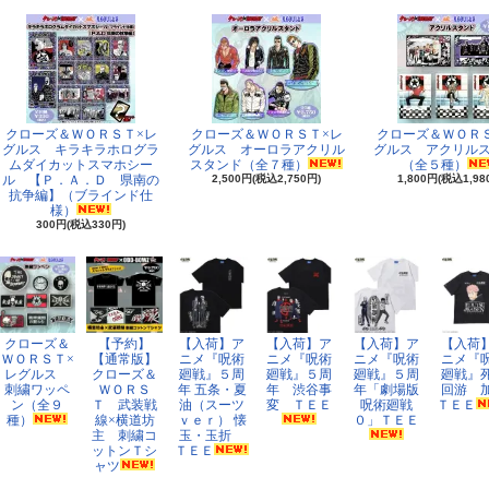
クローズ＆ＷＯＲＳＴ×レ
クローズ＆ＷＯＲＳＴ×レ
クローズ＆ＷＯＲ
グルス キラキラホログラ
グルス オーロラアクリル
グルス アクリル
ムダイカットスマホシー
スタンド（全７種）
（全５種）
ル 【Ｐ．Ａ．Ｄ 県南の
2,500円(税込2,750円)
1,800円(税込1,98
抗争編】（ブラインド仕
様）
300円(税込330円)
クローズ＆
【予約】
【入荷】ア
【入荷】ア
【入荷】ア
【入荷
ＷＯＲＳＴ×
【通常版】
ニメ『呪術
ニメ『呪術
ニメ『呪術
ニメ『
レグルス
クローズ＆
廻戦』５周
廻戦』５周
廻戦』５周
廻戦』
刺繍ワッペ
ＷＯＲＳ
年 五条・夏
年 渋谷事
年「劇場版
回游 
ン（全９
Ｔ 武装戦
油（スーツ
変 ＴＥＥ
呪術廻戦
ＴＥＥ
種）
線×横道坊
ｖｅｒ） 懐
０」ＴＥＥ
主 刺繍コ
玉・玉折
ットンＴシ
ＴＥＥ
ャツ