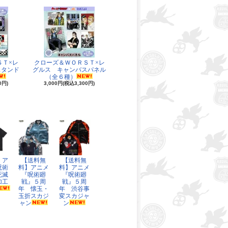
ＳＴ×レ
クローズ＆ＷＯＲＳＴ×レ
スタンド
グルス キャンバスパネル
（全６種）
0円)
3,000円(税込3,300円)
】ア
【送料無
【送料無
呪術
料】アニメ
料】アニメ
死滅
『呪術廻
『呪術廻
加工
戦』５周
戦』５周
年 懐玉・
年 渋谷事
玉折スカジ
変スカジャ
ャン
ン