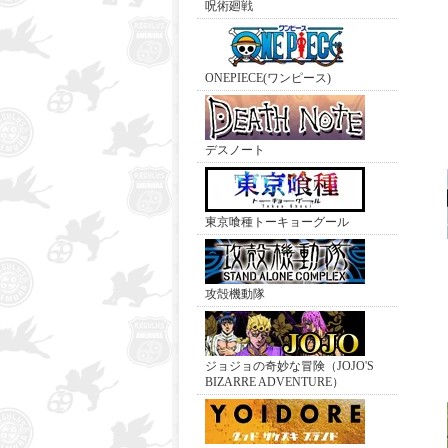
呪術廻戦
ONEPIECE(ワンピース)
デスノート
東京喰種トーキョーグール
攻殻機動隊
ジョジョの奇妙な冒険（JOJO'S
BIZARRE ADVENTURE）