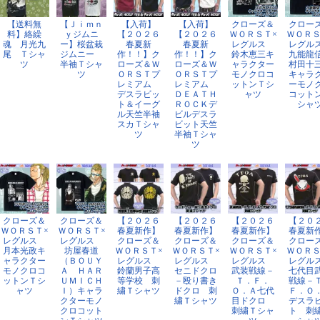
【送料無
【Ｊｉｍｎ
【入荷】
【入荷】
クローズ＆
クロー
料】絡繰
ｙジムニ
【２０２６
【２０２６
ＷＯＲＳＴ×
ＷＯＲＳ
魂 月光九
ー】桜盆栽
春夏新
春夏新
レグルス
レグ
尾 Ｔシャ
ジムニー
作！！】ク
作！！】ク
鈴木恵三キ
九能
ツ
半袖Ｔシャ
ローズ＆Ｗ
ローズ＆Ｗ
ャラクター
村田
ツ
ＯＲＳＴプ
ＯＲＳＴプ
モノクロコ
キャラ
レミアム
レミアム
ットンＴシ
ーモノ
デスラビッ
ＤＥＡＴＨ
ャツ
コット
ト＆イーグ
ＲＯＣＫデ
シャ
ル天竺半袖
ビルデスラ
スカＴシャ
ビット天竺
ツ
半袖Ｔシャ
ツ
クローズ＆
クローズ＆
【２０２６
【２０２６
【２０２６
【２０
ＷＯＲＳＴ×
ＷＯＲＳＴ×
春夏新作】
春夏新作】
春夏新作】
春夏新
レグルス
レグルス
クローズ＆
クローズ＆
クローズ＆
クロー
月本光政キ
坊屋春道
ＷＯＲＳＴ×
ＷＯＲＳＴ×
ＷＯＲＳＴ×
ＷＯＲＳ
ャラクター
（ＢＯＵＹ
レグルス
レグルス
レグルス
レグ
モノクロコ
Ａ ＨＡＲ
鈴蘭男子高
セニドクロ
武装戦線－
七代目
ットンＴシ
ＵＭＩＣＨ
等学校 刺
－殴り書き
Ｔ．Ｆ．
戦線－
ャツ
Ｉ）キャラ
繍Ｔシャツ
ドクロ 刺
Ｏ．Ａ七代
Ｆ．Ｏ
クターモノ
繍Ｔシャツ
目ドクロ
デスラ
クロコット
刺繍Ｔシャ
ト 刺