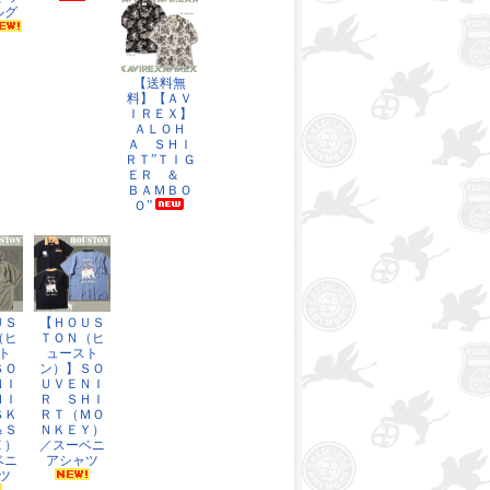
ルグ
【送料無
料】【ＡＶ
ＩＲＥＸ】
ＡＬＯＨ
Ａ ＳＨＩ
ＲＴ”ＴＩＧ
ＥＲ ＆
ＢＡＭＢＯ
Ｏ”
ＵＳ
【ＨＯＵＳ
（ヒ
ＴＯＮ（ヒ
ト
ュースト
ＳＯ
ン）】ＳＯ
ＮＩ
ＵＶＥＮＩ
ＨＩ
Ｒ ＳＨＩ
ＳＫ
ＲＴ（ＭＯ
＆Ｓ
ＮＫＥＹ）
Ｅ）
／スーベニ
ベニ
アシャツ
ツ