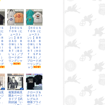
ＵＳ
【ＨＯＵＳ
【ＨＯＵＳ
（ヒ
ＴＯＮ（ヒ
ＴＯＮ（ヒ
ト
ュースト
ュースト
ＢＲ
ン）】ＢＲ
ン）】ＢＲ
 Ｂ
ＯＡＤ Ｂ
ＯＡＤ Ｂ
ＩＮ
ＯＷＬＩＮ
ＯＷＬＩＮ
ＨＩ
Ｇ ＳＨＩ
Ｇ ＳＨＩ
ＤＲ
ＲＴ（ＢＯ
ＲＴ（ＨＯ
ＯＮ
Ｌ’ｓ）／ブ
Ｔ ＳＰＡ
Ｌ）
ロードボー
ＲＫＳ）／
ード
リングシャ
ブロードボ
ング
ツ
ーリングシ
ャツ
稿見
複製原稿見
クローズ＆
ージ
開きページ
ＷＯＲＳＴ×
プ
タイプ【武
レグルス
Ａ．
田好誠「い
喫茶ブライ