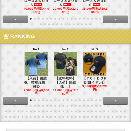
ローズ＆ＷＯＲ
ローズ＆ＷＯＲ
ローズ＆ＷＯＲ
ローズ＆Ｗ
Ｓ
Ｓ
Ｓ
Ｓ
40,000円(税込44,0
20,000円(税込22,0
35,000円(税込38,5
22,000円(税込
00円)
00円)
00円)
00円)
<
>
RANKING
No.1
No.2
No.3
No.4
【入荷】絡繰
【送料無料】
【ＹＯＩＤＯＲ
【送料無料
魂 枝垂れ桜
【入荷】絡繰
Ｅ(ヨイドレ)】
代目武装戦
段染
魂 【
3,900円(税込4,290
Ｔ．
円)
7,900円(税込8,690
11,800円(税込12,9
16,800円(税込
円)
80円)
80円)
<
>