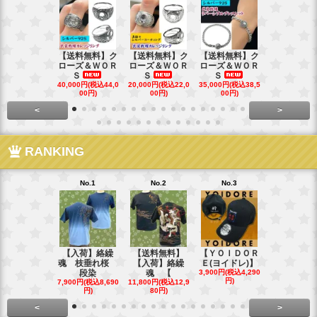
【送料無料】ク
【送料無料】ク
【送料無料】ク
【送料無料
ローズ＆ＷＯＲ
ローズ＆ＷＯＲ
ローズ＆ＷＯＲ
ローズ＆Ｗ
Ｓ
Ｓ
Ｓ
Ｓ
40,000円(税込44,0
20,000円(税込22,0
35,000円(税込38,5
22,000円(税込
00円)
00円)
00円)
00円)
<
>
RANKING
No.1
No.2
No.3
No.4
【入荷】絡繰
【送料無料】
【ＹＯＩＤＯＲ
【送料無料
魂 枝垂れ桜
【入荷】絡繰
Ｅ(ヨイドレ)】
代目武装戦
段染
魂 【
3,900円(税込4,290
Ｔ．
円)
7,900円(税込8,690
11,800円(税込12,9
16,800円(税込
円)
80円)
80円)
<
>