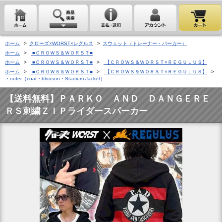
ホーム
>
クローズ×WORST×レグルス
>
スウェット（トレーナー・パーカー）
ホーム
>
■ＣＲＯＷＳ＆ＷＯＲＳＴ■
ホーム
>
■ＣＲＯＷＳ＆ＷＯＲＳＴ■
>
【ＣＲＯＷＳ＆ＷＯＲＳＴ×ＲＥＧＵＬＵＳ】
ホーム
>
■ＣＲＯＷＳ＆ＷＯＲＳＴ■
>
【ＣＲＯＷＳ＆ＷＯＲＳＴ×ＲＥＧＵＬＵＳ】
>
・outer（coat・blouson・Stadium Jacket）
【送料無料】ＰＡＲＫＯ ＡＮＤ ＤＡＮＧＥＲＥ
ＲＳ刺繍ＺＩＰライダースパーカー