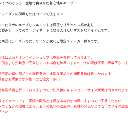
ライプのサッカー生地で爽やかな着心地をキープ！
ーシーズンの羽織ものはコイツで決まり^^
ゆったりめのルーズなシルエットは適度なリラックス感があり、
な呑みシーンでのコーディネートに取り入れたいマストなアイテムです。
の商品にシーズン毎にデザインが変わる限定ステッカー付きです。
荷後は店頭とオンラインショップは在庫を共有しております。
文頂きました時点で完売している場合も御座いますのでその際は何卒ご容赦下さい
荷予定の遠い商品との同梱発送。通常在庫品との同梱発送は致しかねます。
場合はお手数ですが別々にご注文下さい。
時発送準備を行っておりますのでご注文後のキャンセル・サイズ変更は出来かねま
像はイメージです。実際の商品とは異なる場合が御座いますのでご了承ください。
ラウザなどの環境により、若干の色味の誤差や、素材の関係などで若干のサイズ誤
下さい。