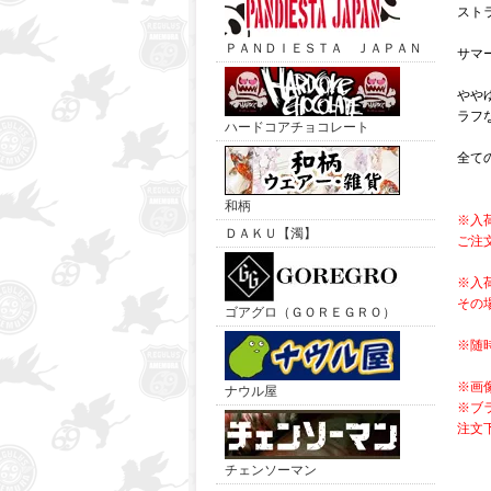
スト
ＰＡＮＤＩＥＳＴＡ ＪＡＰＡＮ
サマ
やや
ラフ
ハードコアチョコレート
全て
和柄
※入
ＤＡＫＵ【濁】
ご注
※入
その
ゴアグロ（ＧＯＲＥＧＲＯ）
※随
※画
ナウル屋
※ブ
注文
チェンソーマン