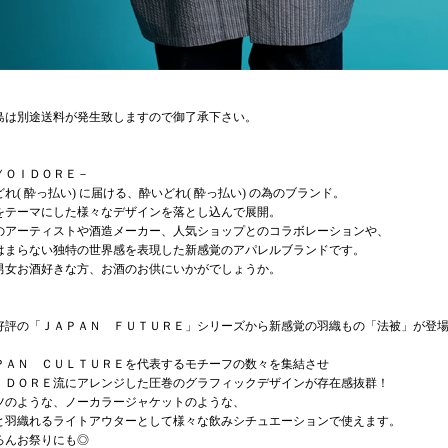
島は別途送料が発生致しますので御了承下さい。
ＹＯＩＤＯＲＥ－
れ( 酔っ払い) に届ける、酔いどれ( 酔っ払い) の為のブランド。
をテーマにした様々なデザインを落とし込んで展開。
のアーティストや酒造メーカー、人気ショップとのコラボレーションや、
はまらない独特の世界感を表現した新感覚のアパレルブランドです。
男女お酒好きな方、お酒のお供にいかがでしょうか。
好評の「ＪＡＰＡＮ ＦＵＴＵＲＥ」シリーズから新感覚の羽織もの「法被」が登
ＰＡＮ ＣＵＬＴＵＲＥを代表するモチーフの数々を集結させ
ＩＤＯＲＥ流にアレンジした圧巻のグラフィックデザインが存在感抜群！
ツのような、ノーカラージャケットのような、
と羽織れるライトアウターとして様々な飲みシチュエーションで使えます。
ろんお祭りにも◎