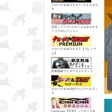
クローズ＆ＷＯＲＳＴ×ＶＡＮＳＯ
Ｎ
刃牙シリーズ×クローズ＆ＷＯＲＳ
Ｔコラボレーション
クローズ＆ＷＯＲＳＴ【プレミア
ム】
武装戦線ライダースジャケット
クローズ＆WORSTウェアー＆グッ
ズ
CrossCross【月光】（クローズ＆