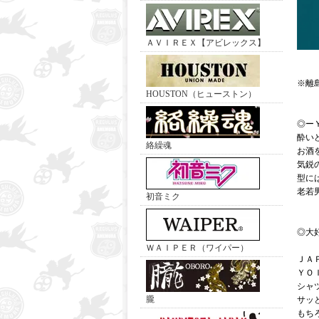
ＡＶＩＲＥＸ【アビレックス】
※離
HOUSTON（ヒューストン）
◎ー
酔いど
絡繰魂
お酒
気鋭
型に
老若
初音ミク
◎大
ＷＡＩＰＥＲ（ワイパー）
ＪＡ
ＹＯ
シャ
朧
サッ
もち