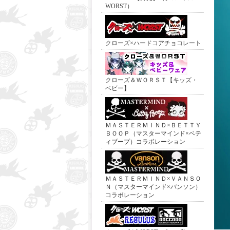
WORST）
クローズ×ハードコアチョコレート
クローズ＆ＷＯＲＳＴ【キッズ・
ベビー】
ＭＡＳＴＥＲＭＩＮＤ×ＢＥＴＴＹ
ＢＯＯＰ（マスターマインド×ベテ
ィブープ）コラボレーション
ＭＡＳＴＥＲＭＩＮＤ×ＶＡＮＳＯ
Ｎ（マスターマインド×バンソン）
コラボレーション