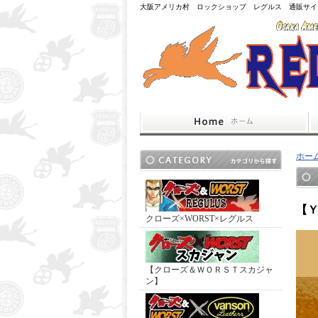
大阪アメリカ村 ロックショップ レグルス 通販サイ
ホー
【Ｙ
クローズ×WORST×レグルス
【クローズ＆ＷＯＲＳＴスカジャ
ン】