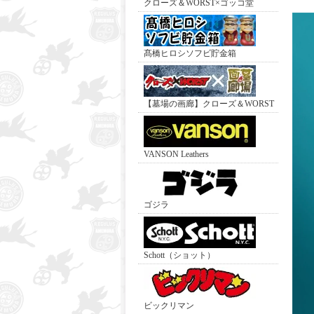
クローズ＆WORST×ゴッコ堂
髙橋ヒロシソフビ貯金箱
【墓場の画廊】クローズ＆WORST
VANSON Leathers
ゴジラ
Schott（ショット）
ビックリマン