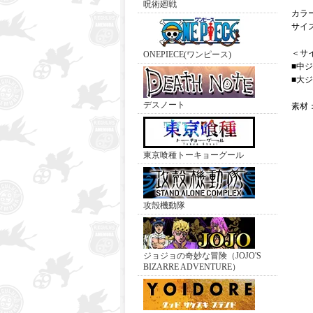
呪術廻戦
カラ
サイ
＜サ
ONEPIECE(ワンピース)
■中
■大
デスノート
素材
東京喰種トーキョーグール
攻殻機動隊
ジョジョの奇妙な冒険（JOJO'S
BIZARRE ADVENTURE）