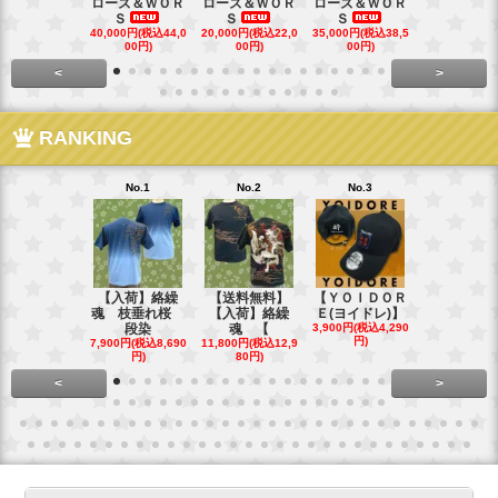
ローズ＆ＷＯＲ
ローズ＆ＷＯＲ
ローズ＆ＷＯＲ
ローズ＆Ｗ
Ｓ
Ｓ
Ｓ
Ｓ
40,000円(税込44,0
20,000円(税込22,0
35,000円(税込38,5
22,000円(税込
00円)
00円)
00円)
00円)
<
>
RANKING
No.1
No.2
No.3
No.4
【入荷】絡繰
【送料無料】
【ＹＯＩＤＯＲ
【送料無料
魂 枝垂れ桜
【入荷】絡繰
Ｅ(ヨイドレ)】
代目武装戦
段染
魂 【
3,900円(税込4,290
Ｔ．
円)
7,900円(税込8,690
11,800円(税込12,9
16,800円(税込
円)
80円)
80円)
<
>