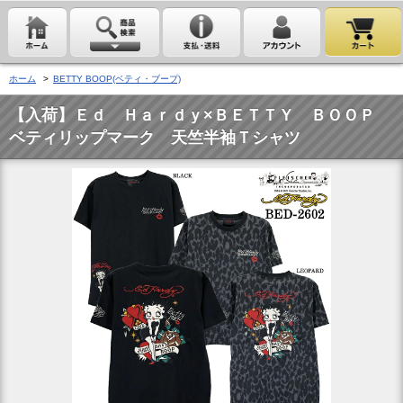
ホーム
>
BETTY BOOP(ベティ・ブープ)
【入荷】Ｅｄ Ｈａｒｄｙ×ＢＥＴＴＹ ＢＯＯＰ
ベティリップマーク 天竺半袖Ｔシャツ