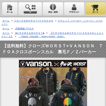
ホーム
>
クローズ＆ＷＯＲＳＴ×ＶＡＮＳＯＮ
>
スウェット（パーカー・ジャージ・ジャケ
ット）
ホーム
>
武装戦線 T.F.O.A
ホーム
>
■ＣＲＯＷＳ＆ＷＯＲＳＴ■
>
【ＣＲＯＷＳ＆ＷＯＲＳＴ×ＶＡＮＳＯＮＬｅａｔ
ｈｅｒｓ】
>
・Sweat（Hoodie・ jersey jacket・jacke）
【送料無料】クローズＷＯＲＳＴ×ＶＡＮＳＯＮ Ｔ
ＦＯＡクロスボーンスカル 裏毛Ｆ／Ｚパーカー