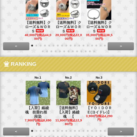
【送料無料】ク
【送料無料】ク
【送料無料】ク
【送料無料
ローズ＆ＷＯＲ
ローズ＆ＷＯＲ
ローズ＆ＷＯＲ
ローズ＆Ｗ
Ｓ
Ｓ
Ｓ
Ｓ
40,000円(税込44,0
20,000円(税込22,0
35,000円(税込38,5
22,000円(税込
00円)
00円)
00円)
00円)
<
>
RANKING
No.1
No.2
No.3
No.4
【入荷】絡繰
【送料無料】
【ＹＯＩＤＯＲ
【送料無料
魂 枝垂れ桜
【入荷】絡繰
Ｅ(ヨイドレ)】
代目武装戦
段染
魂 【
3,900円(税込4,290
Ｔ．
円)
7,900円(税込8,690
11,800円(税込12,9
16,800円(税込
円)
80円)
80円)
<
>