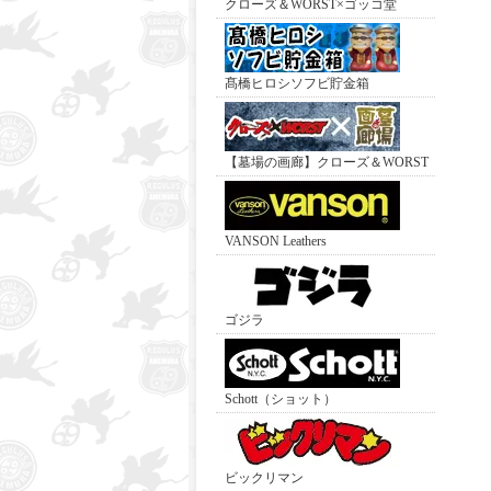
クローズ＆WORST×ゴッコ堂
髙橋ヒロシソフビ貯金箱
【墓場の画廊】クローズ＆WORST
VANSON Leathers
ゴジラ
Schott（ショット）
ビックリマン