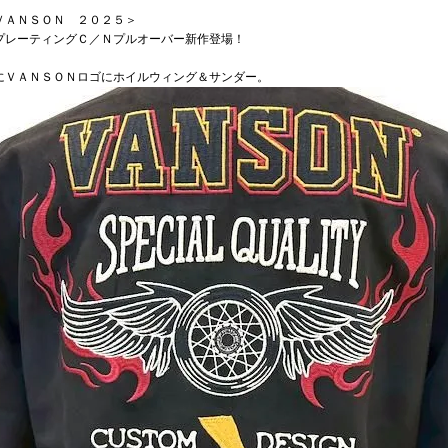
ＶＡＮＳＯＮ ２０２５＞
プレーティングＣ／Ｎプルオーバー新作登場！
にＶＡＮＳＯＮロゴにホイルウィング＆サンダー。