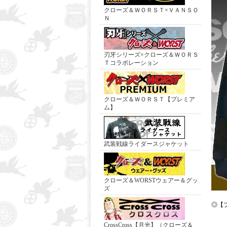
クローズ＆ＷＯＲＳＴ×ＶＡＮＳＯ
Ｎ
刃牙シリーズ×クローズ＆ＷＯＲＳ
Ｔコラボレーション
クローズ＆ＷＯＲＳＴ【プレミア
ム】
武装戦線ライダースジャケット
クローズ＆WORSTウェアー＆グッ
ズ
◎【
CrossCross【月光】（クローズ＆