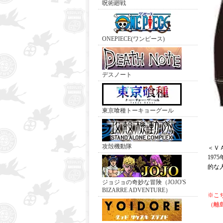
呪術廻戦
ONEPIECE(ワンピース)
デスノート
東京喰種トーキョーグール
攻殻機動隊
＜Ｖ
19
的な
ジョジョの奇妙な冒険（JOJO'S
BIZARRE ADVENTURE）
※こ
（離