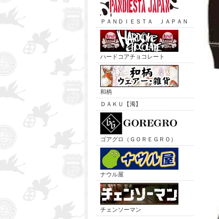
ＰＡＮＤＩＥＳＴＡ ＪＡＰＡＮ
ハードコアチョコレート
和柄
ＤＡＫＵ【濁】
ゴアグロ（ＧＯＲＥＧＲＯ）
ナウル屋
チェンソーマン