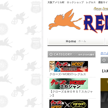
大阪アメリカ村 ロックショップ レグルス 通販サイ
ホー
【入
クローズ×WORST×レグルス
【クローズ＆ＷＯＲＳＴスカジャ
ン】