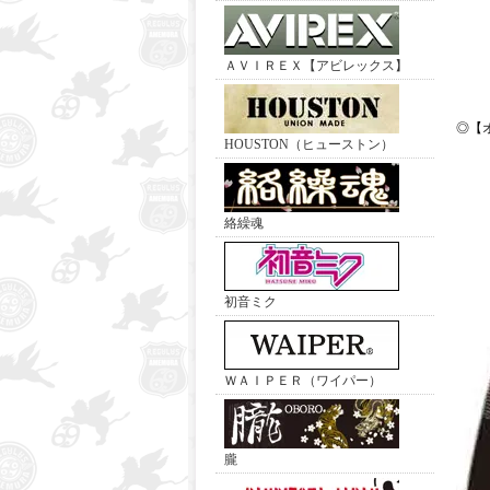
ＡＶＩＲＥＸ【アビレックス】
◎【
HOUSTON（ヒューストン）
絡繰魂
初音ミク
ＷＡＩＰＥＲ（ワイパー）
朧