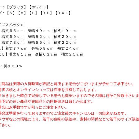
ー：【ブラック】【ホワイト】
ズ：【Ｓ】【Ｍ】【Ｌ】【ＸＬ】【ＸＸＬ】
イズスペック＞
】着丈６５ｃｍ 身幅４９ｃｍ 袖丈１９ｃｍ
】着丈６９ｃｍ 身幅５２ｃｍ 袖丈２０ｃｍ
】着丈７３ｃｍ 身幅５５ｃｍ 袖丈２２ｃｍ
Ｌ】着丈７７ｃｍ 身幅５８ｃｍ 袖丈２４ｃｍ
ＸＬ】着丈８１ｃｍ 身幅６３ｃｍ 袖丈２５ｃｍ
材：綿１００％
約商品は実際の入荷時期が表記と前後する場合がございますが予めご了承下さい。
荷後店頭とオンラインショップは在庫を共有しております。
文頂きました時点で完売している場合も御座いますのでその際は何卒ご容赦下さい
荷予定の遠い商品や在庫品との同梱発送は致しかねます。
場合はお手数ですが別々にご注文下さい。
時発送準備を行っておりますのでご注文後のキャンセルは一切出来かねます。
ラウザなどの環境により、若干の色味の誤差や、素材の関係などで若干のサイズ誤
下さい。