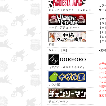
カラ
サイ
ＰＡＮＤＩＥＳＴＡ ＪＡＰＡＮ
＜サ
【Ｓ
ハードコアチョコレート
【Ｍ
【Ｌ
【Ｘ
【Ｘ
和柄
ＤＡＫＵ【濁】
■素
※予
ゴアグロ（ＧＯＲＥＧＲＯ）
※入
ご注
※入
その
ナウル屋
※随
※ブ
注文
チェンソーマン