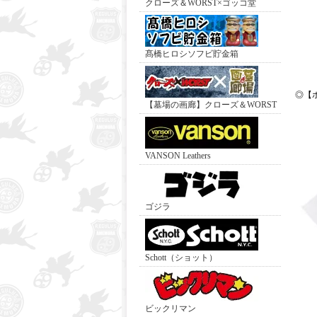
クローズ＆WORST×ゴッコ堂
髙橋ヒロシソフビ貯金箱
◎【
【墓場の画廊】クローズ＆WORST
VANSON Leathers
ゴジラ
Schott（ショット）
ビックリマン