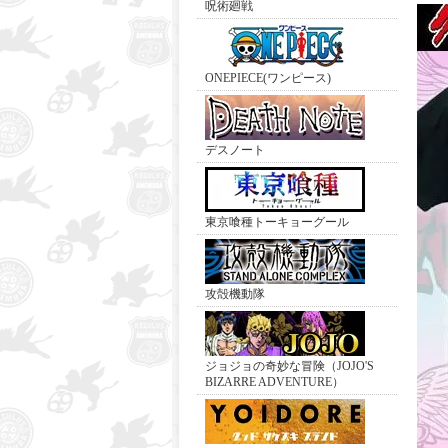
呪術廻戦
ONEPIECE(ワンピース)
デスノート
東京喰種トーキョーグール
攻殻機動隊
ジョジョの奇妙な冒険（JOJO'S
BIZARRE ADVENTURE）