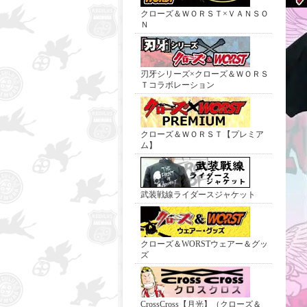
クローズ＆ＷＯＲＳＴ×ＶＡＮＳＯ
Ｎ
刃牙シリーズ×クローズ＆ＷＯＲＳ
Ｔコラボレーション
クローズ＆ＷＯＲＳＴ【プレミア
ム】
武装戦線ライダースジャケット
クローズ＆WORSTウェアー＆グッ
ズ
CrossCross【月光】（クローズ＆