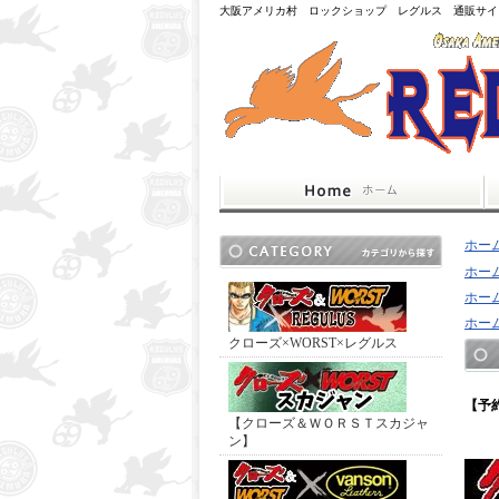
大阪アメリカ村 ロックショップ レグルス 通販サイ
ホー
ホー
ホー
ホー
クローズ×WORST×レグルス
【予
【クローズ＆ＷＯＲＳＴスカジャ
ン】