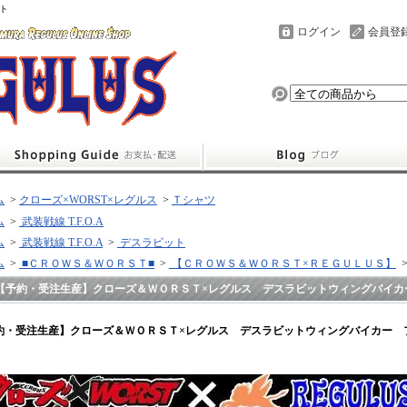
ト
ログイン
会員登
ム
>
クローズ×WORST×レグルス
>
Ｔシャツ
ム
>
武装戦線 T.F.O.A
ム
>
武装戦線 T.F.O.A
>
デスラビット
ム
>
■ＣＲＯＷＳ＆ＷＯＲＳＴ■
>
【ＣＲＯＷＳ＆ＷＯＲＳＴ×ＲＥＧＵＬＵＳ】
【予約・受注生産】クローズ＆ＷＯＲＳＴ×レグルス デスラビットウィングバイカ
約・受注生産】クローズ＆ＷＯＲＳＴ×レグルス デスラビットウィングバイカー 