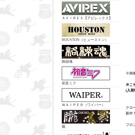
ＡＶＩＲＥＸ【アビレックス】
HOUSTON（ヒューストン）
絡繰魂
※画
初音ミク
※こ
(入
ＷＡＩＰＥＲ（ワイパー）
クロ
新作
フロ
朧