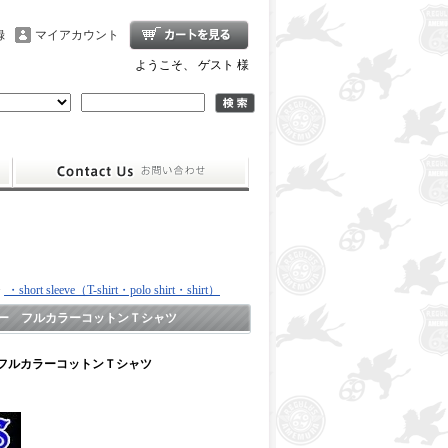
録
マイアカウント
ようこそ、 ゲスト 様
>
・short sleeve（T-shirt・polo shirt・shirt）
ー フルカラーコットンＴシャツ
フルカラーコットンＴシャツ