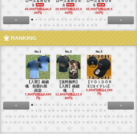
ローズ＆ＷＯＲ
ローズ＆ＷＯＲ
ローズ＆ＷＯＲ
ローズ＆Ｗ
Ｓ
Ｓ
Ｓ
Ｓ
40,000円(税込44,0
20,000円(税込22,0
35,000円(税込38,5
22,000円(税込
00円)
00円)
00円)
00円)
<
>
RANKING
No.1
No.2
No.3
No.4
【入荷】絡繰
【送料無料】
【ＹＯＩＤＯＲ
【送料無料
魂 枝垂れ桜
【入荷】絡繰
Ｅ(ヨイドレ)】
代目武装戦
段染
魂 【
3,900円(税込4,290
Ｔ．
円)
7,900円(税込8,690
11,800円(税込12,9
16,800円(税込
円)
80円)
80円)
<
>