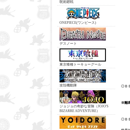
呪術廻戦
ONEPIECE(ワンピース)
デスノート
東京喰種トーキョーグール
攻殻機動隊
◎Ｂ
※離
ジョジョの奇妙な冒険（JOJO'S
BIZARRE ADVENTURE）
◎Ｂ