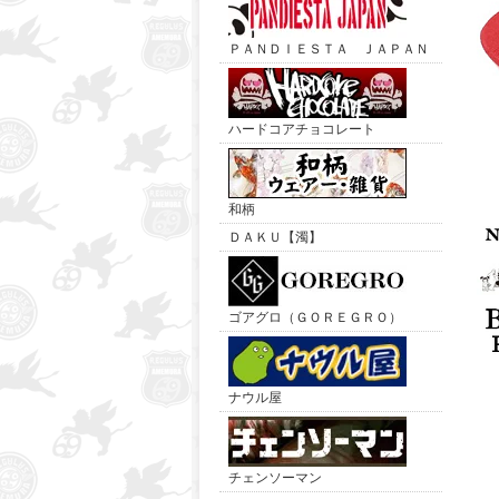
ＰＡＮＤＩＥＳＴＡ ＪＡＰＡＮ
ハードコアチョコレート
和柄
ＤＡＫＵ【濁】
ゴアグロ（ＧＯＲＥＧＲＯ）
ナウル屋
チェンソーマン