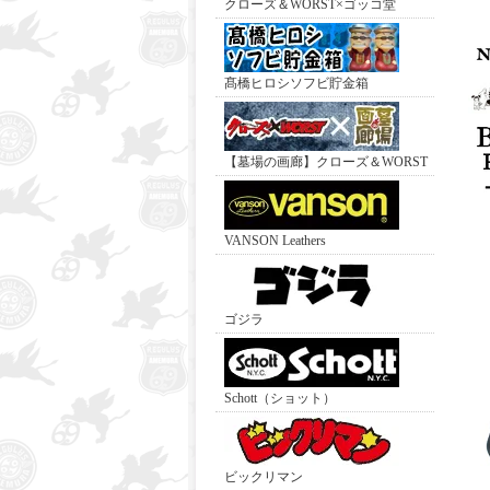
クローズ＆WORST×ゴッコ堂
髙橋ヒロシソフビ貯金箱
【墓場の画廊】クローズ＆WORST
VANSON Leathers
ゴジラ
Schott（ショット）
ビックリマン