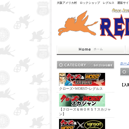
大阪アメリカ村 ロックショップ レグルス 通販サイ
ホー
【入
クローズ×WORST×レグルス
【クローズ＆ＷＯＲＳＴスカジャ
ン】