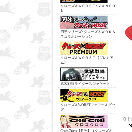
クローズ＆ＷＯＲＳＴ×ＶＡＮＳＯ
Ｎ
刃牙シリーズ×クローズ＆ＷＯＲＳ
Ｔコラボレーション
クローズ＆ＷＯＲＳＴ【プレミア
ム】
武装戦線ライダースジャケット
クローズ＆WORSTウェアー＆グッ
ズ
◎【
CrossCross【月光】（クローズ＆