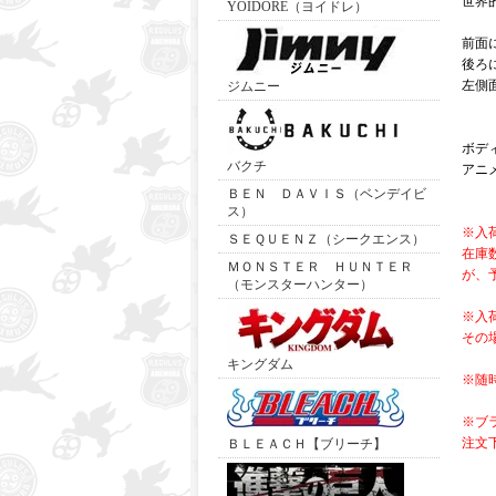
世界
YOIDORE（ヨイドレ）
前面
後ろ
左側
ジムニー
ボデ
バクチ
アニ
ＢＥＮ ＤＡＶＩＳ（ベンデイビ
ス）
※入
ＳＥＱＵＥＮＺ（シークエンス）
在庫
ＭＯＮＳＴＥＲ ＨＵＮＴＥＲ
が、
（モンスターハンター）
※入
その
キングダム
※随
※ブ
注文
ＢＬＥＡＣＨ【ブリーチ】