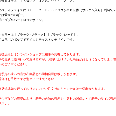
的有名なキュートでセクシーな少女、ベティ・ブープ。
にベティフェイスにＢＥＴＴＹ ＢＯＯＰロゴが３Ｄ立体（ウレタン入り）刺繍で
には愛犬のパギー。
面にダブルハートロゴデザイン。
ィカラーは【ブラック×ブラック】【ブラック×レッド】。
メコラボのポップでアメカジテイストなデザインです。
荷後店頭とオンラインショップは在庫を共有しております。
数の更新は随時行っておりますが、お買い上げ頂いた商品が品切れになってしまう
予めご了承ください。
荷予定の遠い商品や在庫品との同梱発送は致しかねます。
場合はお手数ですが別々にご注文下さい。
時発送準備を行っておりますのでご注文後のキャンセルは一切出来かねます。
ラウザなどの環境により、若干の色味の誤差や、素材の関係などで若干のサイズ誤
下さい。