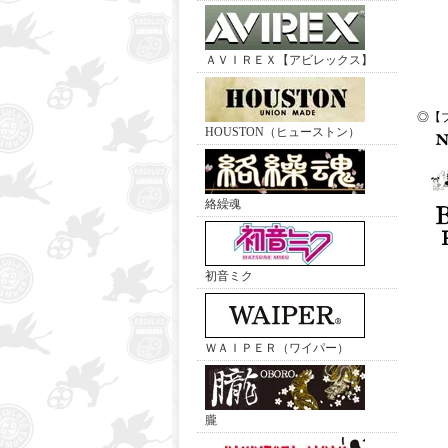
ＡＶＩＲＥＸ【アビレックス】
◎【
HOUSTON（ヒューストン）
絡繰魂
初音ミク
ＷＡＩＰＥＲ（ワイパー）
朧