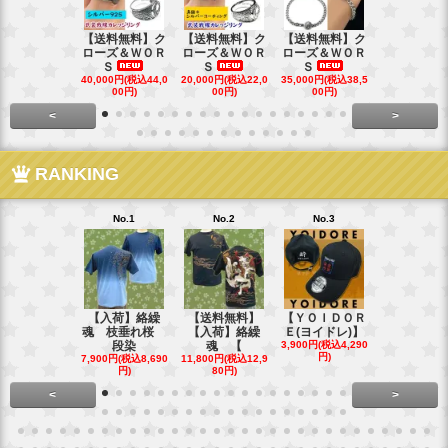
【送料無料】ク
【送料無料】ク
【送料無料】ク
【送料無料
ローズ＆ＷＯＲ
ローズ＆ＷＯＲ
ローズ＆ＷＯＲ
ローズ＆Ｗ
Ｓ
Ｓ
Ｓ
Ｓ
40,000円(税込44,0
20,000円(税込22,0
35,000円(税込38,5
22,000円(税込
00円)
00円)
00円)
00円)
<
>
RANKING
No.1
No.2
No.3
No.4
【入荷】絡繰
【送料無料】
【ＹＯＩＤＯＲ
【送料無料
魂 枝垂れ桜
【入荷】絡繰
Ｅ(ヨイドレ)】
代目武装戦
段染
魂 【
3,900円(税込4,290
Ｔ．
円)
7,900円(税込8,690
11,800円(税込12,9
16,800円(税込
円)
80円)
80円)
<
>