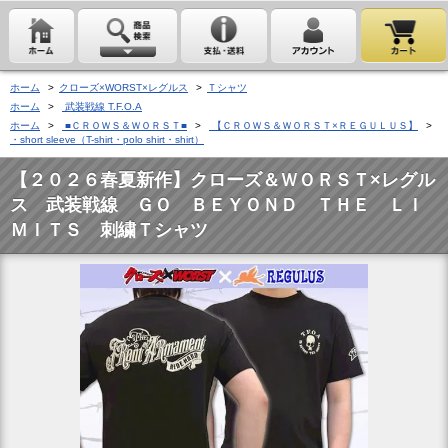
ホーム
>
クローズ×WORST×レグルス
>
Ｔシャツ
ホーム
>
武装戦線 T.F.O.A
ホーム
>
■ＣＲＯＷＳ＆ＷＯＲＳＴ■
>
【ＣＲＯＷＳ＆ＷＯＲＳＴ×ＲＥＧＵＬＵＳ】
>
・short sleeve（T-shirt・polo shirt・shirt）
【２０２６春夏新作】クローズ＆ＷＯＲＳＴ×レグル
ス 武装戦線 ＧＯ ＢＥＹＯＮＤ ＴＨＥ ＬＩ
ＭＩＴＳ 刺繍Ｔシャツ