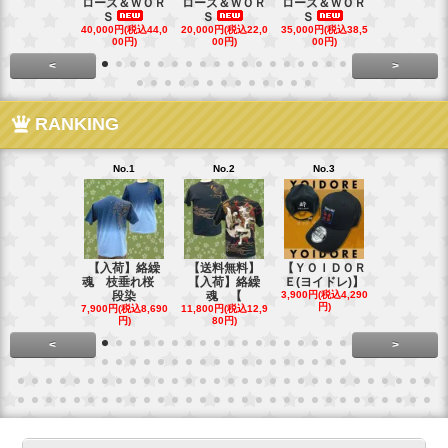
ローズ＆ＷＯＲ
ローズ＆ＷＯＲ
ローズ＆ＷＯＲ
ローズ＆Ｗ
Ｓ
Ｓ
Ｓ
Ｓ
40,000円(税込44,0
20,000円(税込22,0
35,000円(税込38,5
22,000円(税込
00円)
00円)
00円)
00円)
<
>
RANKING
No.1
No.2
No.3
No.4
【入荷】絡繰
【送料無料】
【ＹＯＩＤＯＲ
【送料無料
魂 枝垂れ桜
【入荷】絡繰
Ｅ(ヨイドレ)】
代目武装戦
段染
魂 【
3,900円(税込4,290
Ｔ．
円)
7,900円(税込8,690
11,800円(税込12,9
16,800円(税込
円)
80円)
80円)
<
>