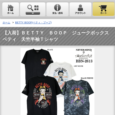
ホーム
>
BETTY BOOP(ベティ・ブープ)
【入荷】ＢＥＴＴＹ ＢＯＯＰ ジュークボックス
ベティ 天竺半袖Ｔシャツ