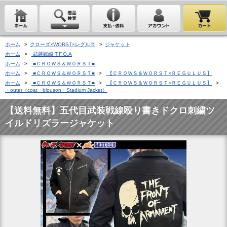
ホーム
>
クローズ×WORST×レグルス
>
ジャケット
ホーム
>
武装戦線 T.F.O.A
ホーム
>
■ＣＲＯＷＳ＆ＷＯＲＳＴ■
ホーム
>
■ＣＲＯＷＳ＆ＷＯＲＳＴ■
>
【ＣＲＯＷＳ＆ＷＯＲＳＴ×ＲＥＧＵＬＵＳ】
ホーム
>
■ＣＲＯＷＳ＆ＷＯＲＳＴ■
>
【ＣＲＯＷＳ＆ＷＯＲＳＴ×ＲＥＧＵＬＵＳ】
>
・outer（coat・blouson・Stadium Jacket）
【送料無料】五代目武装戦線殴り書きドクロ刺繍ツ
イルドリズラージャケット