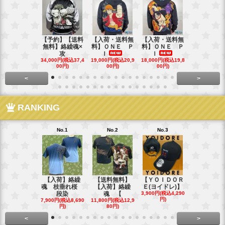
【予約】【送料
【入荷・送料無
【入荷・送料無
【送料無料
無料】絡繰魂×
料】ＯＮＥ Ｐ
料】ＯＮＥ Ｐ
ローズ＆Ｗ
攻
Ｉ
Ｉ
Ｓ
34,000円(税込37,4
19,000円(税込20,9
18,000円(税込19,8
40,000円(税込
00円)
00円)
00円)
00円)
<
>
RANKING
No.1
No.2
No.3
No.4
【入荷】絡繰
【送料無料】
【ＹＯＩＤＯＲ
【送料無料
魂 枝垂れ桜
【入荷】絡繰
Ｅ(ヨイドレ)】
代目武装戦
段染
魂 【
3,900円(税込4,290
Ｔ．
円)
7,900円(税込8,690
11,800円(税込12,9
16,800円(税込
円)
80円)
80円)
<
>