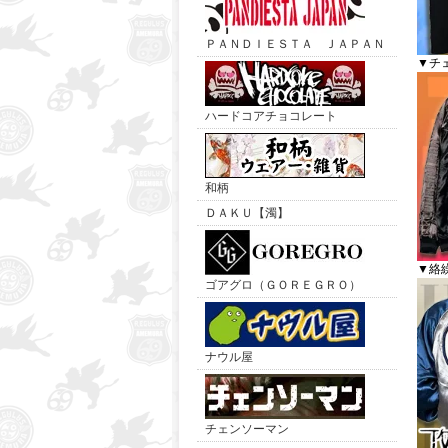
ＰＡＮＤＩＥＳＴＡ ＪＡＰＡＮ
▼チ
ハードコアチョコレート
和柄
ＤＡＫＵ【濁】
▼絡
ゴアグロ（ＧＯＲＥＧＲＯ）
ナウル屋
チェンソーマン