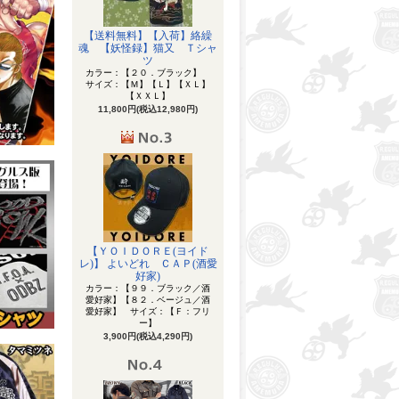
【送料無料】【入荷】絡繰
魂 【妖怪録】猫又 Ｔシャ
ツ
カラー：【２０．ブラック】
サイズ：【Ｍ】【Ｌ】【ＸＬ】
【ＸＸＬ】
11,800円(税込12,980円)
【ＹＯＩＤＯＲＥ(ヨイド
レ)】 よいどれ ＣＡＰ(酒愛
好家)
カラー：【９９．ブラック／酒
愛好家】【８２．ベージュ／酒
愛好家】 サイズ：【Ｆ：フリ
ー】
3,900円(税込4,290円)