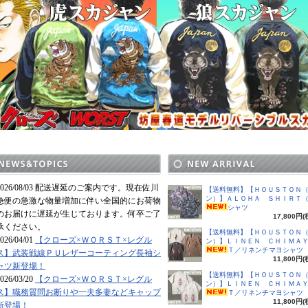
2026/08/03 配送遅延のご案内です。現在佐川
【送料無料】【ＨＯＵＳＴＯＮ
ン）】ＡＬＯＨＡ ＳＨＩＲＴ
急便の急激な物量増加に伴い全国的にお荷物
シャツ
のお届けに遅延が生じております。何卒ご了
17,800円(
承ください。
【送料無料】【ＨＯＵＳＴＯＮ
026/04/01
【クローズ×ＷＯＲＳＴ×レグル
ン）】ＬＩＮＥＮ ＣＨＩＭＡ
Ｔ／リネンチマヨシャツ
ス】武装戦線ＰＵレザーコーティング長袖シ
11,800円(
ャツ新登場！
【送料無料】【ＨＯＵＳＴＯＮ
026/03/20
【クローズ×ＷＯＲＳＴ×レグル
ン）】ＬＩＮＥＮ ＣＨＩＭＡ
ス】職務質問お断りや一夫多妻などキャップ
Ｔ／リネンチマヨシャツ
11,800円(
新登場！