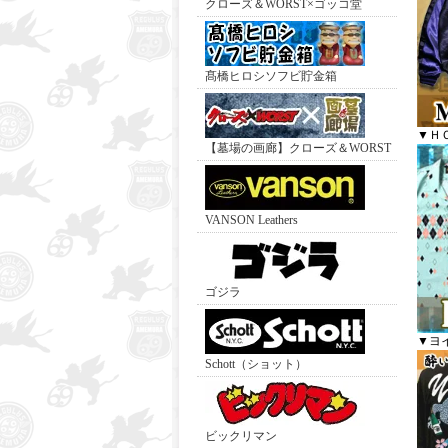
クローズ＆WORST×ゴッコ堂
髙橋ヒロシソフビ貯金箱
▼Ｈ
【墓場の画廊】クローズ＆WORST
VANSON Leathers
ゴジラ
▼ヨ
Schott（ショット）
ビックリマン