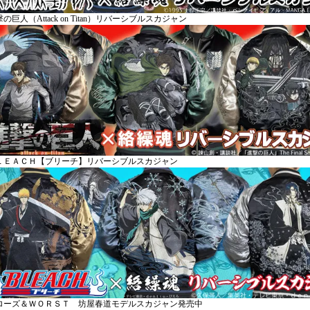
の巨人（Attack on Titan）リバーシブルスカジャン
ＬＥＡＣＨ【ブリーチ】リバーシブルスカジャン
ローズ＆ＷＯＲＳＴ 坊屋春道モデルスカジャン発売中