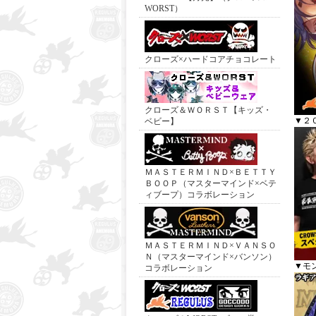
WORST）
クローズ×ハードコアチョコレート
クローズ＆ＷＯＲＳＴ【キッズ・
▼２
ベビー】
ＭＡＳＴＥＲＭＩＮＤ×ＢＥＴＴＹ
ＢＯＯＰ（マスターマインド×ベテ
ィブープ）コラボレーション
ＭＡＳＴＥＲＭＩＮＤ×ＶＡＮＳＯ
Ｎ（マスターマインド×バンソン）
▼モ
コラボレーション