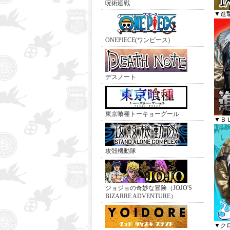
呪術廻戦
▼進撃
ONEPIECE(ワンピース)
デスノート
東京喰種トーキョーグール
▼Ｂ
攻殻機動隊
ジョジョの奇妙な冒険（JOJO'S
BIZARRE ADVENTURE）
▼ク