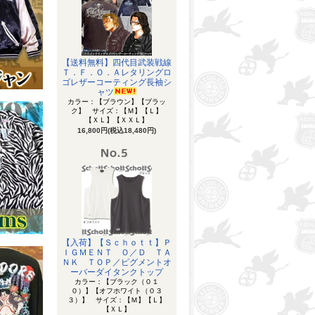
【送料無料】四代目武装戦線
Ｔ．Ｆ．Ｏ．Ａレタリングロ
ゴレザーコーティング長袖シ
ャツ
カラー：【ブラウン】【ブラッ
ク】 サイズ：【Ｍ】【Ｌ】
【ＸＬ】【ＸＸＬ】
16,800円(税込18,480円)
【入荷】【Ｓｃｈｏｔｔ】Ｐ
ＩＧＭＥＮＴ Ｏ／Ｄ ＴＡ
ＮＫ ＴＯＰ／ピグメントオ
ーバーダイタンクトップ
カラー：【ブラック（０１
０）】【オフホワイト（０３
３）】 サイズ：【Ｍ】【Ｌ】
【ＸＬ】