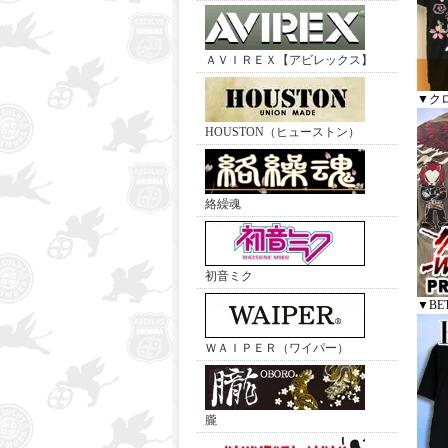
ＡＶＩＲＥＸ【アビレックス】
▼ク
HOUSTON（ヒューストン）
絡繰魂
初音ミク
▼BE
ＷＡＩＰＥＲ（ワイパー）
朧