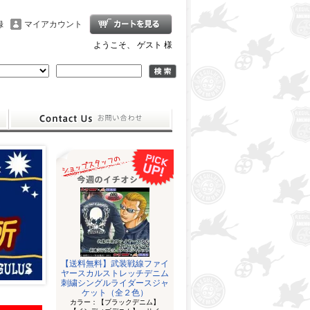
録
マイアカウント
ようこそ、 ゲスト 様
【送料無料】武装戦線ファイ
ヤースカルストレッチデニム
刺繍シングルライダースジャ
ケット（全２色）
カラー：【ブラックデニム】