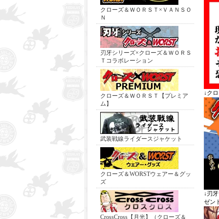
クローズ＆ＷＯＲＳＴ×ＶＡＮＳＯ
Ｎ
刃牙シリーズ×クローズ＆ＷＯＲＳ
Ｔコラボレーション
↓ク
クローズ＆ＷＯＲＳＴ【プレミア
ム】
武装戦線ライダースジャケット
クローズ＆WORSTウェアー＆グッ
ズ
↓刃
ゼン
CrossCross【月光】（クローズ＆