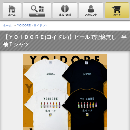
ホーム
>
YOIDORE（ヨイドレ）
【ＹＯＩＤＯＲＥ(ヨイドレ)】ビールで記憶無し 半
袖Ｔシャツ