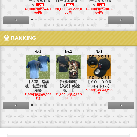
ローズ＆ＷＯＲ
ローズ＆ＷＯＲ
ローズ＆ＷＯＲ
ローズ＆Ｗ
Ｓ
Ｓ
Ｓ
Ｓ
40,000円(税込44,0
20,000円(税込22,0
35,000円(税込38,5
22,000円(税込
00円)
00円)
00円)
00円)
<
>
RANKING
No.1
No.2
No.3
No.4
【入荷】絡繰
【送料無料】
【ＹＯＩＤＯＲ
【送料無料
魂 枝垂れ桜
【入荷】絡繰
Ｅ(ヨイドレ)】
代目武装戦
段染
魂 【
3,900円(税込4,290
Ｔ．
円)
7,900円(税込8,690
11,800円(税込12,9
16,800円(税込
円)
80円)
80円)
<
>