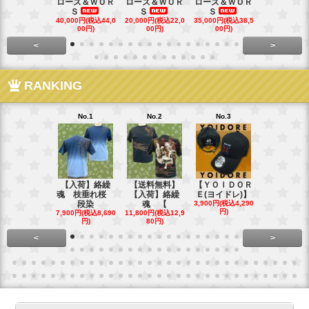
ローズ＆ＷＯＲ
ローズ＆ＷＯＲ
ローズ＆ＷＯＲ
ローズ＆Ｗ
Ｓ
Ｓ
Ｓ
Ｓ
40,000円(税込44,0
20,000円(税込22,0
35,000円(税込38,5
22,000円(税込
00円)
00円)
00円)
00円)
<
>
RANKING
No.1
No.2
No.3
No.4
【入荷】絡繰
【送料無料】
【ＹＯＩＤＯＲ
【送料無料
魂 枝垂れ桜
【入荷】絡繰
Ｅ(ヨイドレ)】
代目武装戦
段染
魂 【
3,900円(税込4,290
Ｔ．
円)
7,900円(税込8,690
11,800円(税込12,9
16,800円(税込
円)
80円)
80円)
<
>