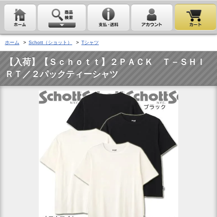
ホーム
>
Schott（ショット）
>
Tシャツ
【入荷】【Ｓｃｈｏｔｔ】２ＰＡＣＫ Ｔ－ＳＨＩ
ＲＴ／２パックティーシャツ