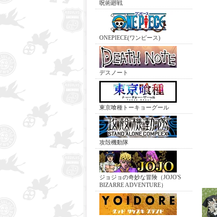
呪術廻戦
ONEPIECE(ワンピース)
デスノート
東京喰種トーキョーグール
攻殻機動隊
ジョジョの奇妙な冒険（JOJO'S
BIZARRE ADVENTURE）