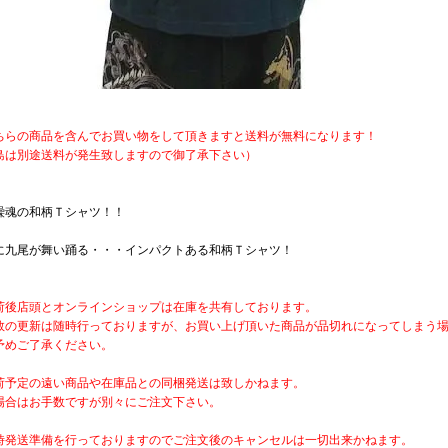
ちらの商品を含んでお買い物をして頂きますと送料が無料になります！
島は別途送料が発生致しますので御了承下さい）
繰魂の和柄Ｔシャツ！！
に九尾が舞い踊る・・・インパクトある和柄Ｔシャツ！
荷後店頭とオンラインショップは在庫を共有しております。
数の更新は随時行っておりますが、お買い上げ頂いた商品が品切れになってしまう
予めご了承ください。
荷予定の遠い商品や在庫品との同梱発送は致しかねます。
場合はお手数ですが別々にご注文下さい。
時発送準備を行っておりますのでご注文後のキャンセルは一切出来かねます。