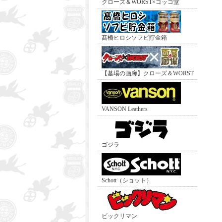
クローズ＆WORST×ゴッコ堂
髙橋ヒロシソフビ貯金箱
【墓場の画廊】クローズ＆WORST
VANSON Leathers
ゴジラ
Schott（ショット）
ビックリマン