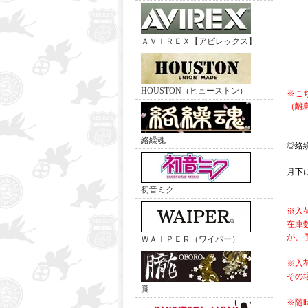
ＡＶＩＲＥＸ【アビレックス】
HOUSTON（ヒューストン）
※こ
（離
絡繰魂
◎絡
月下
初音ミク
※入
在庫
が、
ＷＡＩＰＥＲ（ワイパー）
※入
その
朧
※随