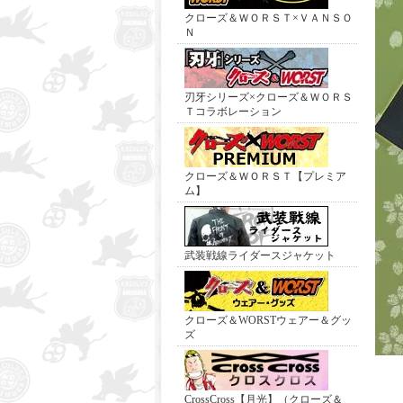
クローズ＆ＷＯＲＳＴ×ＶＡＮＳＯ
Ｎ
刃牙シリーズ×クローズ＆ＷＯＲＳ
Ｔコラボレーション
クローズ＆ＷＯＲＳＴ【プレミア
ム】
武装戦線ライダースジャケット
クローズ＆WORSTウェアー＆グッ
ズ
CrossCross【月光】（クローズ＆