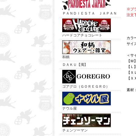
※ブ
ＰＡＮＤＩＥＳＴＡ ＪＡＰＡＮ
注文
ハードコアチョコレート
カラ
サイ
＜サ
和柄
【Ｍ
ＤＡＫＵ【濁】
【Ｌ
【Ｘ
【Ｘ
ゴアグロ（ＧＯＲＥＧＲＯ）
素材
ナウル屋
チェンソーマン