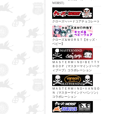
WORST）
クローズ×ハードコアチョコレート
クローズ＆ＷＯＲＳＴ【キッズ・
ベビー】
ＭＡＳＴＥＲＭＩＮＤ×ＢＥＴＴＹ
ＢＯＯＰ（マスターマインド×ベテ
ィブープ）コラボレーション
ＭＡＳＴＥＲＭＩＮＤ×ＶＡＮＳＯ
Ｎ（マスターマインド×バンソン）
コラボレーション