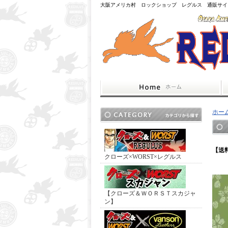
大阪アメリカ村 ロックショップ レグルス 通販サイ
ホー
【送
クローズ×WORST×レグルス
【クローズ＆ＷＯＲＳＴスカジャ
ン】