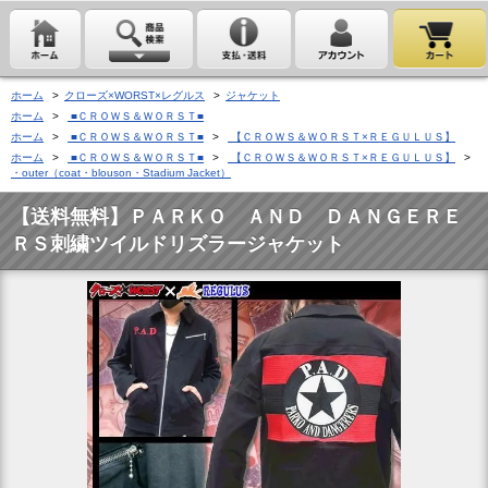
ホーム
>
クローズ×WORST×レグルス
>
ジャケット
ホーム
>
■ＣＲＯＷＳ＆ＷＯＲＳＴ■
ホーム
>
■ＣＲＯＷＳ＆ＷＯＲＳＴ■
>
【ＣＲＯＷＳ＆ＷＯＲＳＴ×ＲＥＧＵＬＵＳ】
ホーム
>
■ＣＲＯＷＳ＆ＷＯＲＳＴ■
>
【ＣＲＯＷＳ＆ＷＯＲＳＴ×ＲＥＧＵＬＵＳ】
>
・outer（coat・blouson・Stadium Jacket）
【送料無料】ＰＡＲＫＯ ＡＮＤ ＤＡＮＧＥＲＥ
ＲＳ刺繍ツイルドリズラージャケット