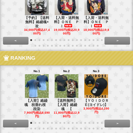
【予約】【送料
【入荷・送料無
【入荷・送料無
【送料無料
無料】絡繰魂×
料】ＯＮＥ Ｐ
料】ＯＮＥ Ｐ
ローズ＆Ｗ
攻
Ｉ
Ｉ
Ｓ
34,000円(税込37,4
19,000円(税込20,9
18,000円(税込19,8
40,000円(税込
00円)
00円)
00円)
00円)
<
>
RANKING
No.1
No.2
No.3
No.4
【入荷】絡繰
【送料無料】
【ＹＯＩＤＯＲ
【送料無料
魂 枝垂れ桜
【入荷】絡繰
Ｅ(ヨイドレ)】
代目武装戦
段染
魂 【
3,900円(税込4,290
Ｔ．
円)
7,900円(税込8,690
11,800円(税込12,9
16,800円(税込
円)
80円)
80円)
<
>