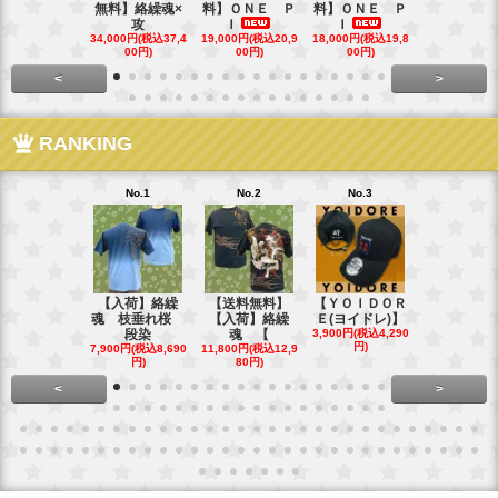
無料】絡繰魂×
料】ＯＮＥ Ｐ
料】ＯＮＥ Ｐ
ローズ＆Ｗ
攻
Ｉ
Ｉ
Ｓ
34,000円(税込37,4
19,000円(税込20,9
18,000円(税込19,8
40,000円(税込
00円)
00円)
00円)
00円)
<
>
RANKING
No.1
No.2
No.3
No.4
【入荷】絡繰
【送料無料】
【ＹＯＩＤＯＲ
【送料無料
魂 枝垂れ桜
【入荷】絡繰
Ｅ(ヨイドレ)】
代目武装戦
段染
魂 【
3,900円(税込4,290
Ｔ．
円)
7,900円(税込8,690
11,800円(税込12,9
16,800円(税込
円)
80円)
80円)
<
>