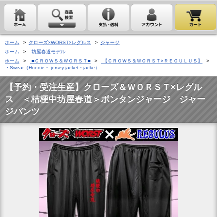
ホーム
>
クローズ×WORST×レグルス
>
ジャージ
ホーム
>
坊屋春道モデル
ホーム
>
■ＣＲＯＷＳ＆ＷＯＲＳＴ■
>
【ＣＲＯＷＳ＆ＷＯＲＳＴ×ＲＥＧＵＬＵＳ】
>
・Sweat（Hoodie・ jersey jacket・jacke）
【予約・受注生産】クローズ＆ＷＯＲＳＴ×レグル
ス ＜桔梗中坊屋春道＞ボンタンジャージ ジャー
ジパンツ