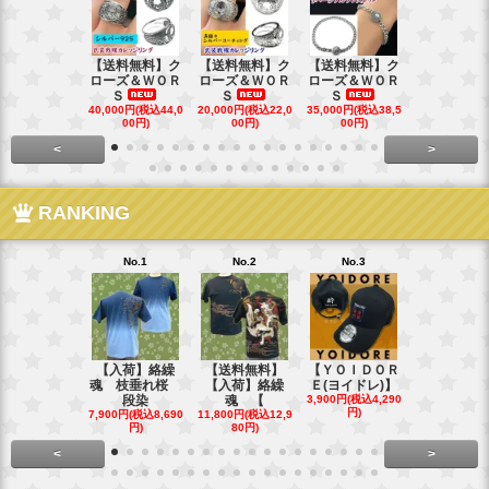
【送料無料】ク
【送料無料】ク
【送料無料】ク
【送料無料
ローズ＆ＷＯＲ
ローズ＆ＷＯＲ
ローズ＆ＷＯＲ
ローズ＆Ｗ
Ｓ
Ｓ
Ｓ
Ｓ
40,000円(税込44,0
20,000円(税込22,0
35,000円(税込38,5
22,000円(税込
00円)
00円)
00円)
00円)
<
>
RANKING
No.1
No.2
No.3
No.4
【入荷】絡繰
【送料無料】
【ＹＯＩＤＯＲ
【送料無料
魂 枝垂れ桜
【入荷】絡繰
Ｅ(ヨイドレ)】
代目武装戦
段染
魂 【
3,900円(税込4,290
Ｔ．
円)
7,900円(税込8,690
11,800円(税込12,9
16,800円(税込
円)
80円)
80円)
<
>