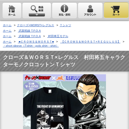
ホーム
>
クローズ×WORST×レグルス
>
Ｔシャツ
ホーム
>
武装戦線 T.F.O.A
ホーム
>
武装戦線 T.F.O.A
>
村田将五モデル
ホーム
>
■ＣＲＯＷＳ＆ＷＯＲＳＴ■
>
【ＣＲＯＷＳ＆ＷＯＲＳＴ×ＲＥＧＵＬＵＳ】
>
・short sleeve（T-shirt・polo shirt・shirt）
クローズ＆ＷＯＲＳＴ×レグルス 村田将五キャラク
ターモノクロコットンＴシャツ