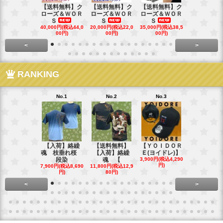
【送料無料】ク
【送料無料】ク
【送料無料】ク
【送料無料
ローズ＆ＷＯＲ
ローズ＆ＷＯＲ
ローズ＆ＷＯＲ
ローズ＆Ｗ
Ｓ
Ｓ
Ｓ
Ｓ
40,000円(税込44,0
20,000円(税込22,0
35,000円(税込38,5
22,000円(税込
00円)
00円)
00円)
00円)
<
>
RANKING
No.1
No.2
No.3
No.4
【入荷】絡繰
【送料無料】
【ＹＯＩＤＯＲ
【送料無料
魂 枝垂れ桜
【入荷】絡繰
Ｅ(ヨイドレ)】
代目武装戦
段染
魂 【
3,900円(税込4,290
Ｔ．
円)
7,900円(税込8,690
11,800円(税込12,9
16,800円(税込
円)
80円)
80円)
<
>