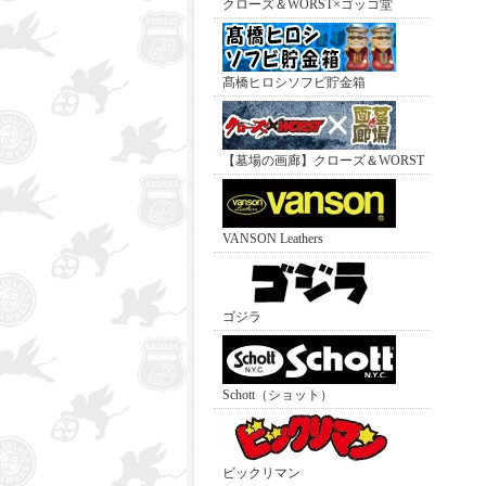
クローズ＆WORST×ゴッコ堂
髙橋ヒロシソフビ貯金箱
【墓場の画廊】クローズ＆WORST
VANSON Leathers
ゴジラ
Schott（ショット）
ビックリマン