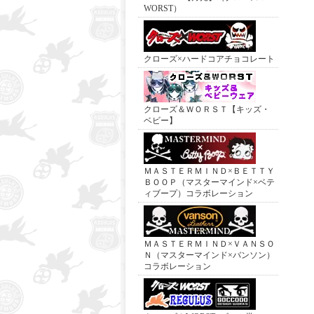
WORST）
クローズ×ハードコアチョコレート
クローズ＆ＷＯＲＳＴ【キッズ・
ベビー】
ＭＡＳＴＥＲＭＩＮＤ×ＢＥＴＴＹ
ＢＯＯＰ（マスターマインド×ベテ
ィブープ）コラボレーション
ＭＡＳＴＥＲＭＩＮＤ×ＶＡＮＳＯ
Ｎ（マスターマインド×バンソン）
コラボレーション