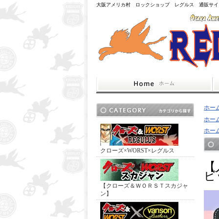
大阪アメリカ村 ロックショップ レグルス 通販サイ
ホー
ホー
ホー
クローズ×WORST×レグルス
【
ビ
【クローズ＆ＷＯＲＳＴスカジャ
ン】