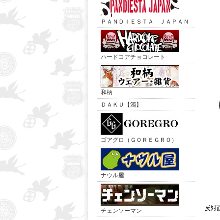
ＰＡＮＤＩＥＳＴＡ ＪＡＰＡＮ
ハードコアチョコレート
和柄
ＤＡＫＵ【濁】
ゴアグロ（ＧＯＲＥＧＲＯ）
ナウル屋
反対
チェンソーマン