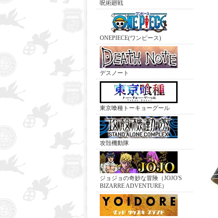
呪術廻戦
ONEPIECE(ワンピース)
デスノート
東京喰種トーキョーグール
攻殻機動隊
ジョジョの奇妙な冒険（JOJO'S
BIZARRE ADVENTURE）