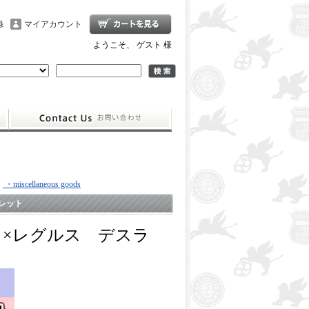
録
マイアカウント
ようこそ、 ゲスト 様
>
・miscellaneous goods
レット
Ｔ×レグルス デスラ