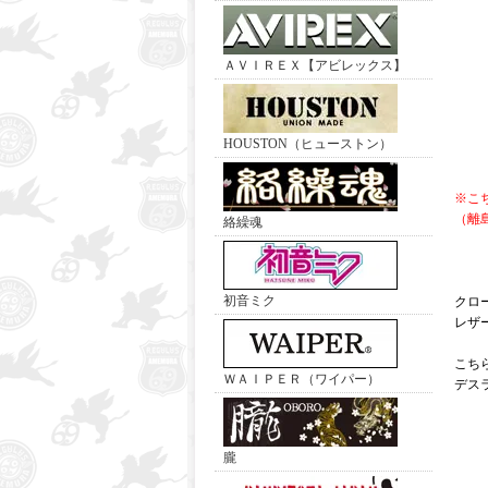
ＡＶＩＲＥＸ【アビレックス】
HOUSTON（ヒューストン）
※こ
（離
絡繰魂
初音ミク
クロ
レザ
こち
ＷＡＩＰＥＲ（ワイパー）
デス
朧