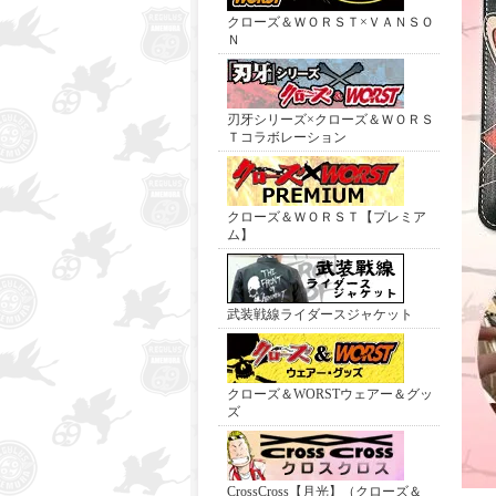
クローズ＆ＷＯＲＳＴ×ＶＡＮＳＯ
Ｎ
刃牙シリーズ×クローズ＆ＷＯＲＳ
Ｔコラボレーション
クローズ＆ＷＯＲＳＴ【プレミア
ム】
武装戦線ライダースジャケット
クローズ＆WORSTウェアー＆グッ
ズ
CrossCross【月光】（クローズ＆