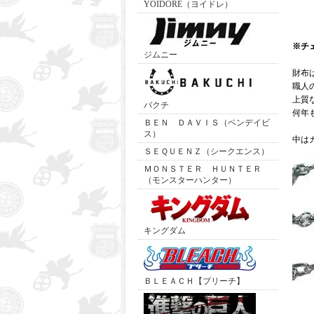
YOIDORE（ヨイドレ）
※チ
ジムニー
財布
職人
上質
バクチ
何年
ＢＥＮ ＤＡＶＩＳ（ベンデイビ
ス）
中は
ＳＥＱＵＥＮＺ（シークエンス）
ＭＯＮＳＴＥＲ ＨＵＮＴＥＲ
（モンスターハンター）
キングダム
ＢＬＥＡＣＨ【ブリーチ】