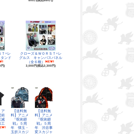
800円(税込880円)
ＳＴ×レ
クローズ＆ＷＯＲＳＴ×レ
スタンド
グルス キャンバスパネル
（全６種）
0円)
3,000円(税込3,300円)
】ア
【送料無
【送料無
呪術
料】アニメ
料】アニメ
死滅
『呪術廻
『呪術廻
加工
戦』５周
戦』５周
年 懐玉・
年 渋谷事
玉折スカジ
変スカジャ