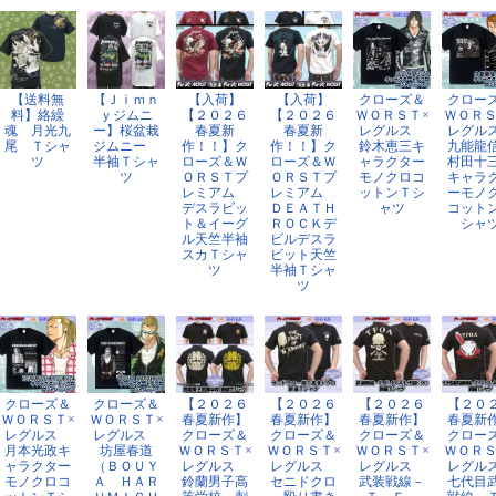
【送料無
【Ｊｉｍｎ
【入荷】
【入荷】
クローズ＆
クロー
料】絡繰
ｙジムニ
【２０２６
【２０２６
ＷＯＲＳＴ×
ＷＯＲＳ
魂 月光九
ー】桜盆栽
春夏新
春夏新
レグルス
レグ
尾 Ｔシャ
ジムニー
作！！】ク
作！！】ク
鈴木恵三キ
九能
ツ
半袖Ｔシャ
ローズ＆Ｗ
ローズ＆Ｗ
ャラクター
村田
ツ
ＯＲＳＴプ
ＯＲＳＴプ
モノクロコ
キャラ
レミアム
レミアム
ットンＴシ
ーモノ
デスラビッ
ＤＥＡＴＨ
ャツ
コット
ト＆イーグ
ＲＯＣＫデ
シャ
ル天竺半袖
ビルデスラ
スカＴシャ
ビット天竺
ツ
半袖Ｔシャ
ツ
クローズ＆
クローズ＆
【２０２６
【２０２６
【２０２６
【２０
ＷＯＲＳＴ×
ＷＯＲＳＴ×
春夏新作】
春夏新作】
春夏新作】
春夏新
レグルス
レグルス
クローズ＆
クローズ＆
クローズ＆
クロー
月本光政キ
坊屋春道
ＷＯＲＳＴ×
ＷＯＲＳＴ×
ＷＯＲＳＴ×
ＷＯＲＳ
ャラクター
（ＢＯＵＹ
レグルス
レグルス
レグルス
レグ
モノクロコ
Ａ ＨＡＲ
鈴蘭男子高
セニドクロ
武装戦線－
七代目