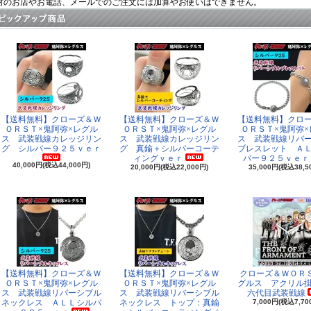
村のお店やお電話、メールでのご注文には加算やお使いはできません。
【送料無料】クローズ＆Ｗ
【送料無料】クローズ＆Ｗ
【送料無料】クロ
ＯＲＳＴ×鬼阿弥×レグル
ＯＲＳＴ×鬼阿弥×レグル
ＯＲＳＴ×鬼阿弥×
ス 武装戦線カレッジリン
ス 武装戦線カレッジリン
ス 武装戦線リバ
グ シルバー９２５ｖｅｒ
グ 真鍮＋シルバーコーテ
ブレスレット Ａ
ィングｖｅｒ
バー９２５ｖｅｒ
40,000円(税込44,000円)
20,000円(税込22,000円)
35,000円(税込38,5
【送料無料】クローズ＆Ｗ
【送料無料】クローズ＆Ｗ
クローズ＆ＷＯＲ
ＯＲＳＴ×鬼阿弥×レグル
ＯＲＳＴ×鬼阿弥×レグル
グルス アクリル
ス 武装戦線リバーシブル
ス 武装戦線リバーシブル
六代目武装戦線
ネックレス ＡＬＬシルバ
ネックレス トップ：真鍮
7,000円(税込7,70