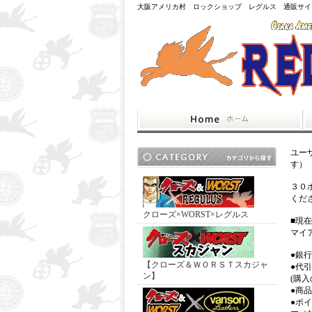
大阪アメリカ村 ロックショップ レグルス 通販サイ
ユー
す）
３０
くだ
クローズ×WORST×レグルス
■現
マイ
●銀
【クローズ＆ＷＯＲＳＴスカジャ
●代
ン】
(購
●商
●ポ