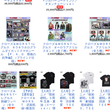
ー９２５ｖｅｒ
＋シルバーコーティング／
48,000円(税込52,800円)
チタンチェーンｖｅｒ
25,000円(税込27,500円)
クローズ＆ＷＯＲＳＴ×レ
クローズ＆ＷＯＲＳＴ×レ
クローズ＆ＷＯＲ
グルス キラキラホログラ
グルス オーロラアクリル
グルス アクリル
ムダイカットスマホシー
スタンド（全７種）
（全５種）
ル 【Ｐ．Ａ．Ｄ 県南の
2,500円(税込2,750円)
1,800円(税込1,98
抗争編】（ブラインド仕
様）
300円(税込330円)
クローズ＆
【予約】
【入荷】ア
【入荷】ア
【入荷】ア
【入荷
ＷＯＲＳＴ×
【通常版】
ニメ『呪術
ニメ『呪術
ニメ『呪術
ニメ『
レグルス
クローズ＆
廻戦』５周
廻戦』５周
廻戦』５周
廻戦』
刺繍ワッペ
ＷＯＲＳ
年 五条・夏
年 渋谷事
年「劇場版
回游 
ン（全９
Ｔ 武装戦
油（スーツ
変 ＴＥＥ
呪術廻戦
ＴＥＥ
種）
線×横道坊
ｖｅｒ） 懐
０」ＴＥＥ