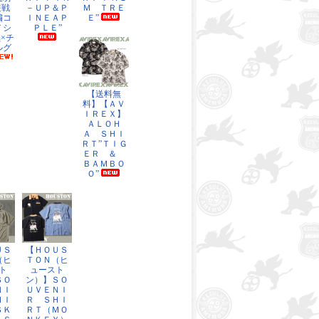
装戦
－ＵＰ＆Ｐ
Ｍ ＴＲＥ
繍コ
ＩＮＥＡＰ
Ｅ”
Ｔシ
ＰＬＥ”
×チ
ルグ
【送料無
料】【ＡＶ
ＩＲＥＸ】
ＡＬＯＨ
Ａ ＳＨＩ
ＲＴ”ＴＩＧ
ＥＲ ＆
ＢＡＭＢＯ
Ｏ”
ＵＳ
【ＨＯＵＳ
（ヒ
ＴＯＮ（ヒ
ト
ュースト
ＳＯ
ン）】ＳＯ
ＮＩ
ＵＶＥＮＩ
ＨＩ
Ｒ ＳＨＩ
ＳＫ
ＲＴ（ＭＯ