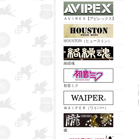
ＡＶＩＲＥＸ【アビレックス】
HOUSTON（ヒューストン）
絡繰魂
初音ミク
ＷＡＩＰＥＲ（ワイパー）
朧