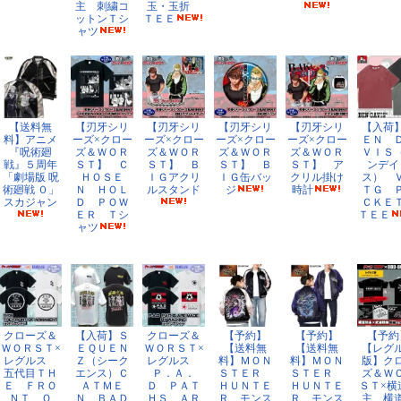
主 刺繍コ
玉・玉折
ットンＴシ
ＴＥＥ
ャツ
【送料無
【刃牙シリ
【刃牙シリ
【刃牙シリ
【刃牙シリ
【入荷
料】アニメ
ーズ×クロー
ーズ×クロー
ーズ×クロー
ーズ×クロー
ＥＮ 
『呪術廻
ズ＆ＷＯＲ
ズ＆ＷＯＲ
ズ＆ＷＯＲ
ズ＆ＷＯＲ
ＶＩＳ
戦』５周年
ＳＴ】 Ｃ
ＳＴ】 Ｂ
ＳＴ】 Ｂ
ＳＴ】 ア
ンデイ
「劇場版 呪
ＨＯＳＥ
ＩＧアクリ
ＩＧ缶バッ
クリル掛け
ス） 
術廻戦 ０」
Ｎ ＨＯＬ
ルスタンド
ジ
時計
ＴＧ 
スカジャン
Ｄ ＰＯＷ
ＣＫ
ＥＲ Ｔシ
ＴＥＥ
ャツ
クローズ＆
【入荷】Ｓ
クローズ＆
【予約】
【予約】
【予約
ＷＯＲＳＴ×
ＥＱＵＥＮ
ＷＯＲＳＴ×
【送料無
【送料無
【レグ
レグルス
Ｚ（シーク
レグルス
料】ＭＯＮ
料】ＭＯＮ
版】ク
五代目ＴＨ
エンス）Ｃ
Ｐ．Ａ．
ＳＴＥＲ
ＳＴＥＲ
ズ＆Ｗ
Ｅ ＦＲＯ
ＡＴＭＥ
Ｄ ＰＡＴ
ＨＵＮＴＥ
ＨＵＮＴＥ
ＳＴ×横
ＮＴ Ｏ
Ｎ ＢＡＤ
ＨＳ ＡＲ
Ｒ モンス
Ｒ モンス
主 横