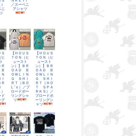
＆Ｓ
ＮＫＥＹ）
Ｅ）
／スーベニ
ベニ
アシャツ
ツ
ＵＳ
【ＨＯＵＳ
【ＨＯＵＳ
（ヒ
ＴＯＮ（ヒ
ＴＯＮ（ヒ
ト
ュースト
ュースト
ＢＲ
ン）】ＢＲ
ン）】ＢＲ
 Ｂ
ＯＡＤ Ｂ
ＯＡＤ Ｂ
ＩＮ
ＯＷＬＩＮ
ＯＷＬＩＮ
ＨＩ
Ｇ ＳＨＩ
Ｇ ＳＨＩ
ＤＲ
ＲＴ（ＢＯ
ＲＴ（ＨＯ
ＯＮ
Ｌ’ｓ）／ブ
Ｔ ＳＰＡ
Ｌ）
ロードボー
ＲＫＳ）／
ード
リングシャ
ブロードボ
ング
ツ
ーリングシ
ャツ