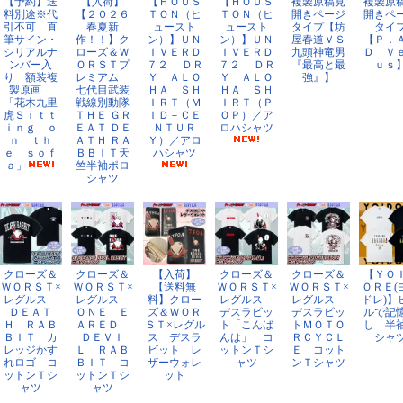
【予約】送
【入荷】
【ＨＯＵＳ
【ＨＯＵＳ
複製原稿見
複製原
料別途※代
【２０２６
ＴＯＮ（ヒ
ＴＯＮ（ヒ
開きページ
開きペ
引不可 直
春夏新
ュースト
ュースト
タイプ【坊
タイ
筆サイン・
作！！】ク
ン）】ＵＮ
ン）】ＵＮ
屋春道ＶＳ
【Ｐ．
シリアルナ
ローズ＆Ｗ
ＩＶＥＲＤ
ＩＶＥＲＤ
九頭神竜男
Ｄ Ｖ
ンバー入
ＯＲＳＴプ
７２ ＤＲ
７２ ＤＲ
『最高と最
ｕｓ
り 額装複
レミアム
Ｙ ＡＬＯ
Ｙ ＡＬＯ
強』】
製原画
七代目武装
ＨＡ ＳＨ
ＨＡ ＳＨ
「花木九里
戦線別動隊
ＩＲＴ（Ｍ
ＩＲＴ（Ｐ
虎Ｓｉｔｔ
ＴＨＥ ＧＲ
ＩＤ－ＣＥ
ＯＰ）／ア
ｉｎｇ ｏ
ＥＡＴ ＤＥ
ＮＴＵＲ
ロハシャツ
ｎ ｔｈ
ＡＴＨ ＲＡ
Ｙ）／アロ
ｅ ｓｏｆ
ＢＢＩＴ天
ハシャツ
ａ」
竺半袖ポロ
シャツ
クローズ＆
クローズ＆
【入荷】
クローズ＆
クローズ＆
【ＹＯ
ＷＯＲＳＴ×
ＷＯＲＳＴ×
【送料無
ＷＯＲＳＴ×
ＷＯＲＳＴ×
ＯＲＥ(
レグルス
レグルス
料】クロー
レグルス
レグルス
ドレ)】
ＤＥＡＴ
ＯＮＥ Ｅ
ズ＆ＷＯＲ
デスラビッ
デスラビッ
ルで記
Ｈ ＲＡＢ
ＡＲＥＤ
ＳＴ×レグル
ト「こんば
トＭＯＴＯ
し 半
ＢＩＴ カ
ＤＥＶＩ
ス デスラ
んは」 コ
ＲＣＹＣＬ
シャ
レッジかす
Ｌ ＲＡＢ
ビット レ
ットンＴシ
Ｅ コット
れロゴ コ
ＢＩＴ コ
ザーウォレ
ャツ
ンＴシャツ
ットンＴシ
ットンＴシ
ット
ャツ
ャツ