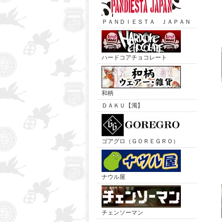
ＰＡＮＤＩＥＳＴＡ ＪＡＰＡＮ
ハードコアチョコレート
和柄
ＤＡＫＵ【濁】
ゴアグロ（ＧＯＲＥＧＲＯ）
ナウル屋
チェンソーマン