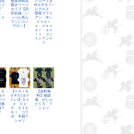
稿見
複製原稿見
クローズ＆
ージ
開きページ
ＷＯＲＳＴ×
プ
タイプ【武
レグルス
Ａ．
田好誠「い
喫茶ブライ
ｅｎ
っぺん死ん
アン Ｗｉ
】
でこいコノ
ｎｎｅｒ
ヤロ～】
ｓ ｎｅｖ
ｅｒ ｑｕ
ｉｔ コッ
トンＴシャ
ツ
ＩＤ
【ＹＯＩＤ
【送料無
ヨイ
ＯＲＥ(ヨイ
料】絡繰
ビー
ドレ)】Ｏｎ
魂 がしゃ
憶無
ｅ ＣＵ
どくろ Ｔ
袖Ｔ
Ｐ ＯＺＥ
シャツ
ツ
ＫＩ コラ
ボ 半袖Ｔ
シャツ