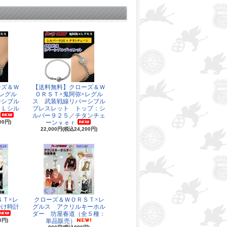
ーズ＆Ｗ
【送料無料】クローズ＆Ｗ
レグル
ＯＲＳＴ×鬼阿弥×レグル
ーシブル
ス 武装戦線リバーシブル
ＬＬシル
ブレスレット トップ：シ
ルバー９２５／チタンチェ
00円)
ーンｖｅｒ
22,000円(税込24,200円)
ＳＴ×レ
クローズ＆ＷＯＲＳＴ×レ
掛け時計
グルス アクリルキーホル
ダー 坊屋春道（全５種：
0円)
単品販売）