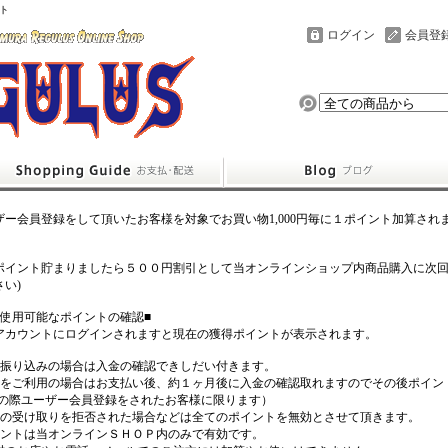
ト
ログイン
会員登
ザー会員登録をして頂いたお客様を対象でお買い物1,000円毎に１ポイント加算され
ポイント貯まりましたら５００円割引として当オンラインショップ内商品購入に次
さい)
在使用可能なポイントの確認■
アカウントにログインされますと現在の獲得ポイントが表示されます。
行振り込みの場合は入金の確認できしだい付きます。
引をご利用の場合はお支払い後、約１ヶ月後に入金の確認取れますのでその後ポイン
入の際ユーザー会員登録をされたお客様に限ります）
品の受け取りを拒否された場合などは全てのポイントを無効とさせて頂きます。
イントは当オンラインＳＨＯＰ内のみで有効です。