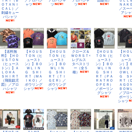
ＩＲＴ（Ｂ
／アロハシ
アロハシャ
アロハシャ
品販売）
ＵＬＬ
ＯＴＡＮＩ
ャツ
ツ
ツ
ＮＡＫ
ＣＡＬ）／
／スー
刺繍キュー
アシャ
バシャツ
【送料無
【ＨＯＵＳ
【ＨＯＵＳ
クローズ＆
【ＨＯＵＳ
【ＨＯ
料】【ＨＯ
ＴＯＮ（ヒ
ＴＯＮ（ヒ
ＷＯＲＳＴ×
ＴＯＮ（ヒ
ＴＯＮ
ＵＳＴＯＮ
ュースト
ュースト
レグルス
ュースト
ュース
（ヒュース
ン）】ＢＯ
ン）】ＢＯ
タペストリ
ン）】ＢＯ
ン）】
トン）】Ａ
ＷＬＩＮ
ＷＬＩＮ
ー（全５
ＷＬＩＮ
ＯＡＤ
ＬＯＨＡ
Ｇ ＳＨＩ
Ｇ ＳＨＩ
種）
Ｇ ＳＨＩ
ＯＷＬ
ＳＨＩＲＴ
ＲＴ（ＭＡ
ＲＴ（ＴＩ
ＲＴ（ＰＡ
Ｇ Ｓ
（飛龍戯児
ＩＫＯ）／
ＧＥＲ）／
ＲＡＴＲＯ
ＲＴ（
図）／アロ
ボウリング
ボウリング
ＯＰＥＲ）
ＡＧ
ハシャツ
シャツ
シャツ
／ボーリン
ＢＯＷ
グシャツ
／ブロ
ボーリ
シャツ