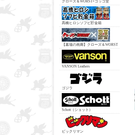
クローズ＆WORST×ゴッコ堂
髙橋ヒロシソフビ貯金箱
【墓場の画廊】クローズ＆WORST
VANSON Leathers
ゴジラ
Schott（ショット）
ビックリマン