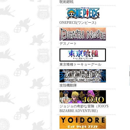
呪術廻戦
ONEPIECE(ワンピース)
デスノート
東京喰種トーキョーグール
攻殻機動隊
ジョジョの奇妙な冒険（JOJO'S
BIZARRE ADVENTURE）