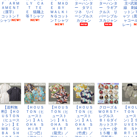
Ｆ ＡＲＭ
ＬＹ ＣＡ
Ｅ ＭＡＤ
ターハンタ
ターハンタ
主×武
ＡＭＥＮＴ
Ｔ ＴＥ
Ｅ ＢＹ
ー タマミ
ー ラギア
線 刺
（漢字）
Ｅ 猫麺上
ＷＡＬＫＩ
ツネ リバ
クルス リ
ットン
コットンＴ
等Ｔシャツ
ＮＧコット
ーシブルス
バーシブル
ャツ（黒
シャツ
ンＴシャツ
カジャン
スカジャン
ャコー
レー）
【送料無
【ＨＯＵＳ
【ＨＯＵＳ
【ＨＯＵＳ
クローズ＆
【ＨＯ
料】【ＨＯ
ＴＯＮ（ヒ
ＴＯＮ（ヒ
ＴＯＮ（ヒ
ＷＯＲＳＴ×
ＴＯＮ
ＵＳＴＯＮ
ュースト
ュースト
ュースト
レグルス
ュース
（ヒュース
ン）】ＡＬ
ン）】ＡＬ
ン）】ＡＬ
ＢＩＧダイ
ン）】
トン）】Ｅ
ＯＨＡ Ｓ
ＯＨＡ Ｓ
ＯＨＡ Ｓ
カットステ
ＵＶＥ
ＭＢ ＣＵ
ＨＩＲＴ
ＨＩＲＴ
ＨＩＲＴ
ッカー（全
Ｒ Ｓ
ＢＡ ＳＨ
（三つ巴）
（龍兜）／
（竹虎）／
１５種：単
ＲＴ（