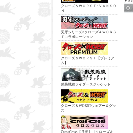
アメ
クローズ＆ＷＯＲＳＴ×ＶＡＮＳＯ
Ｎ
刃牙シリーズ×クローズ＆ＷＯＲＳ
Ｔコラボレーション
クローズ＆ＷＯＲＳＴ【プレミア
ム】
武装戦線ライダースジャケット
クローズ＆WORSTウェアー＆グッ
ズ
CrossCross【月光】（クローズ＆