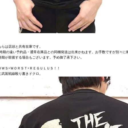
ちらは店頭と共有在庫です。
荷時期の遠い予約品・通常在庫品との同梱発送は出来かねます。お手数ですが別々に御
時期が前後する場合もございます。予め御了承下さい。
ＯＷＳ×ＷＯＲＳＴ×ＲＥＧＵＬＵＳ！！
に武装戦線殴り書きドクロ。