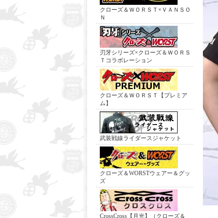
クローズ＆ＷＯＲＳＴ×ＶＡＮＳＯ
Ｎ
刃牙シリーズ×クローズ＆ＷＯＲＳ
Ｔコラボレーション
クローズ＆ＷＯＲＳＴ【プレミア
ム】
武装戦線ライダースジャケット
クローズ＆WORSTウェアー＆グッ
ズ
CrossCross【月光】（クローズ＆