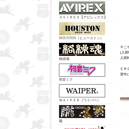
ＡＶＩＲＥＸ【アビレックス】
HOUSTON（ヒューストン）
※こ
(入
入荷
絡繰魂
ＣＲ
背中
初音ミク
ＷＡＩＰＥＲ（ワイパー）
朧