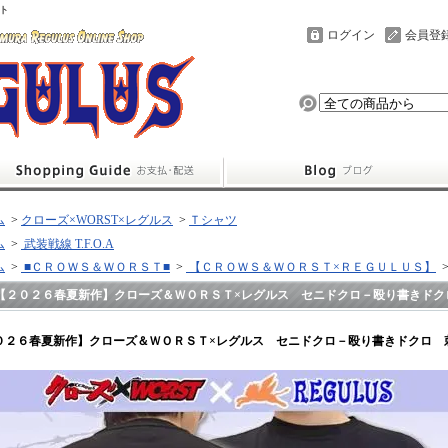
ト
ログイン
会員登
ム
>
クローズ×WORST×レグルス
>
Ｔシャツ
ム
>
武装戦線 T.F.O.A
ム
>
■ＣＲＯＷＳ＆ＷＯＲＳＴ■
>
【ＣＲＯＷＳ＆ＷＯＲＳＴ×ＲＥＧＵＬＵＳ】
【２０２６春夏新作】クローズ＆ＷＯＲＳＴ×レグルス セニドクロ－殴り書きドク
０２６春夏新作】クローズ＆ＷＯＲＳＴ×レグルス セニドクロ－殴り書きドクロ 