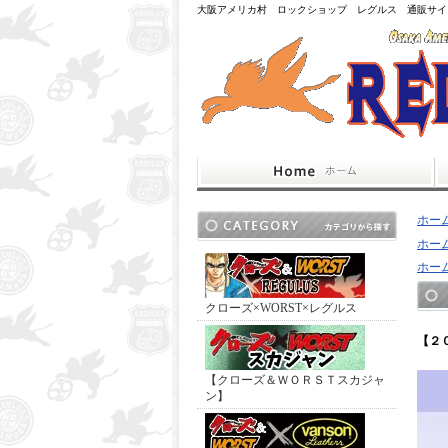
大阪アメリカ村 ロックショップ レグルス 通販サイ
ホー
ホー
ホー
クローズ×WORST×レグルス
【２
【クローズ＆ＷＯＲＳＴスカジャ
ン】