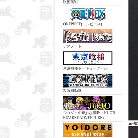
呪術廻戦
ONEPIECE(ワンピース)
デスノート
東京喰種トーキョーグール
攻殻機動隊
ジョジョの奇妙な冒険（JOJO'S
BIZARRE ADVENTURE）
左袖