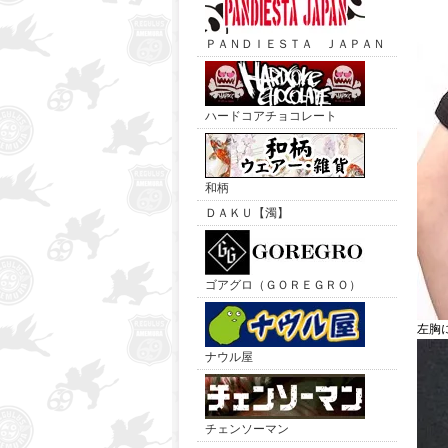
ＰＡＮＤＩＥＳＴＡ ＪＡＰＡＮ
ハードコアチョコレート
和柄
ＤＡＫＵ【濁】
ゴアグロ（ＧＯＲＥＧＲＯ）
左胸
ナウル屋
チェンソーマン