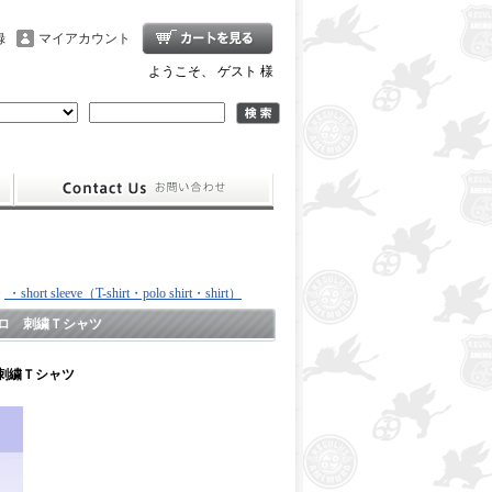
録
マイアカウント
ようこそ、 ゲスト 様
>
・short sleeve（T-shirt・polo shirt・shirt）
ロ 刺繍Ｔシャツ
刺繍Ｔシャツ