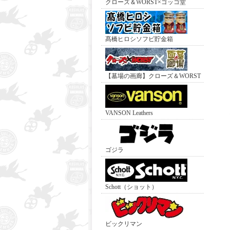
クローズ＆WORST×ゴッコ堂
髙橋ヒロシソフビ貯金箱
【墓場の画廊】クローズ＆WORST
VANSON Leathers
ゴジラ
Schott（ショット）
ビックリマン