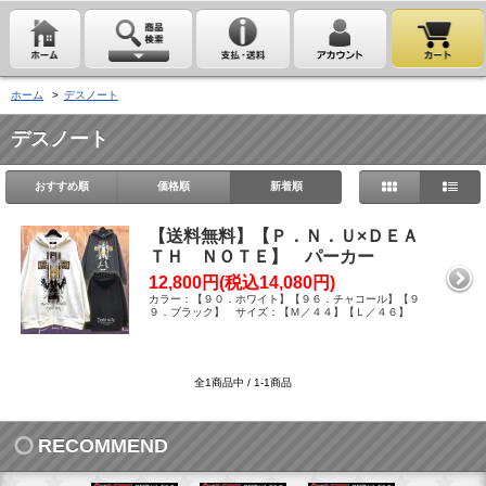
ホーム
>
デスノート
デスノート
おすすめ順
価格順
新着順
【送料無料】【Ｐ．Ｎ．Ｕ×ＤＥＡ
ＴＨ ＮＯＴＥ】 パーカー
12,800円(税込14,080円)
カラー：【９０．ホワイト】【９６．チャコール】【９
９．ブラック】 サイズ：【Ｍ／４４】【Ｌ／４６】
全1商品中 / 1-1商品
RECOMMEND