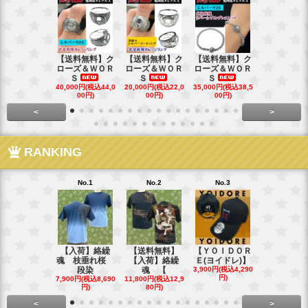
【送料無料】ク
【送料無料】ク
【送料無料】ク
【送料無料
ローズ＆ＷＯＲ
ローズ＆ＷＯＲ
ローズ＆ＷＯＲ
ローズ＆Ｗ
Ｓ
Ｓ
Ｓ
Ｓ
40,000円(税込44,0
20,000円(税込22,0
35,000円(税込38,5
22,000円(税込
00円)
00円)
00円)
00円)
<
>
RANKING
No.1
No.2
No.3
No.4
【入荷】絡繰
【送料無料】
【ＹＯＩＤＯＲ
【送料無料
魂 枝垂れ桜
【入荷】絡繰
Ｅ(ヨイドレ)】
代目武装戦
段染
魂 【
3,900円(税込4,290
Ｔ．
円)
7,900円(税込8,690
11,800円(税込12,9
16,800円(税込
円)
80円)
80円)
<
>