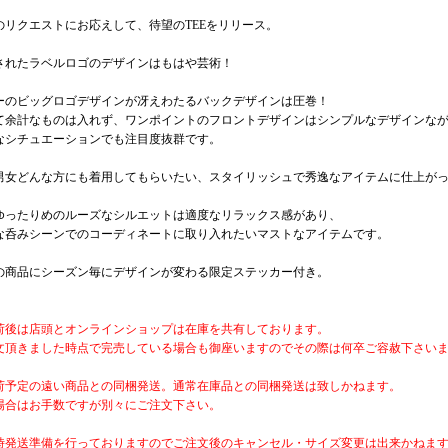
のリクエストにお応えして、待望のTEEをリリース。
されたラベルロゴのデザインはもはや芸術！
ーのビッグロゴデザインが冴えわたるバックデザインは圧巻！
て余計なものは入れず、ワンポイントのフロントデザインはシンプルなデザインな
なシチュエーションでも注目度抜群です。
男女どんな方にも着用してもらいたい、スタイリッシュで秀逸なアイテムに仕上が
ゆったりめのルーズなシルエットは適度なリラックス感があり、
な呑みシーンでのコーディネートに取り入れたいマストなアイテムです。
の商品にシーズン毎にデザインが変わる限定ステッカー付き。
荷後は店頭とオンラインショップは在庫を共有しております。
文頂きました時点で完売している場合も御座いますのでその際は何卒ご容赦下さい
荷予定の遠い商品との同梱発送。通常在庫品との同梱発送は致しかねます。
場合はお手数ですが別々にご注文下さい。
時発送準備を行っておりますのでご注文後のキャンセル・サイズ変更は出来かねま