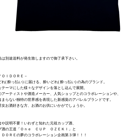
島は別途送料が発生致しますので御了承下さい。
ＹＯＩＤＯＲＥ－
れ( 酔っ払い) に届ける、酔いどれ( 酔っ払い) の為のブランド。
をテーマにした様々なデザインを落とし込んで展開。
のアーティストや酒造メーカー、人気ショップとのコラボレーションや、
はまらない独特の世界感を表現した新感覚のアパレルブランドです。
男女お酒好きな方、お酒のお供にいかがでしょうか。
はや説明不要！いわずと知れた元祖カップ酒、
プ酒の王道「Ｏｎｅ ＣＵＰ ＯＺＥＫＩ」と
ＩＤＯＲＥの夢のコラボレーション企画第３弾！！！