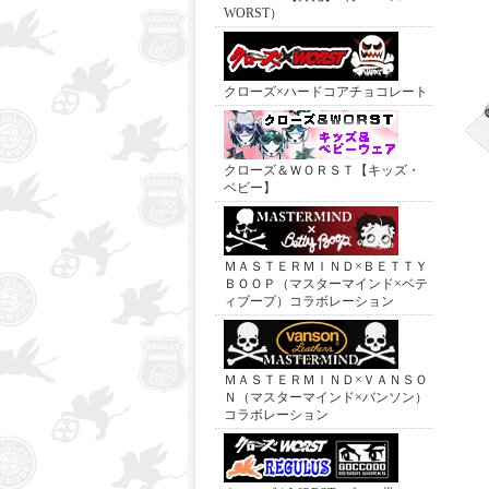
WORST）
クローズ×ハードコアチョコレート
クローズ＆ＷＯＲＳＴ【キッズ・
ベビー】
ＭＡＳＴＥＲＭＩＮＤ×ＢＥＴＴＹ
ＢＯＯＰ（マスターマインド×ベテ
ィブープ）コラボレーション
ＭＡＳＴＥＲＭＩＮＤ×ＶＡＮＳＯ
Ｎ（マスターマインド×バンソン）
コラボレーション