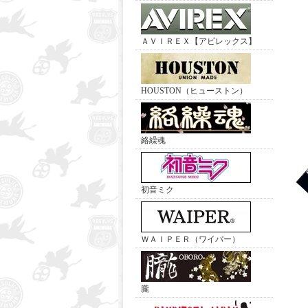
ＡＶＩＲＥＸ【アビレックス】
HOUSTON（ヒューストン）
絡繰魂
初音ミク
ＷＡＩＰＥＲ（ワイパー）
朧