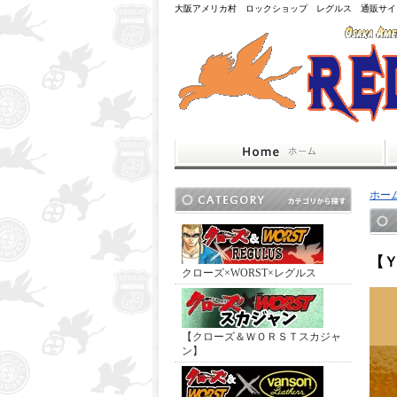
大阪アメリカ村 ロックショップ レグルス 通販サイ
ホー
【Ｙ
クローズ×WORST×レグルス
【クローズ＆ＷＯＲＳＴスカジャ
ン】