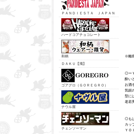
ＰＡＮＤＩＥＳＴＡ ＪＡＰＡＮ
ハードコアチョコレート
和柄
※離
ＤＡＫＵ【濁】
◎ー
酔いど
お酒
ゴアグロ（ＧＯＲＥＧＲＯ）
気鋭
型に
老若
ナウル屋
◎も
カッ
チェンソーマン
ＹＯ