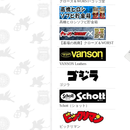
クローズ＆WORST×ゴッコ堂
髙橋ヒロシソフビ貯金箱
【墓場の画廊】クローズ＆WORST
VANSON Leathers
ゴジラ
Schott（ショット）
ビックリマン