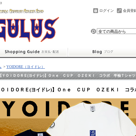
ト
ログイン
会員登
ム
>
YOIDORE（ヨイドレ）
【ＹＯＩＤＯＲＥ(ヨイドレ)】Ｏｎｅ ＣＵＰ ＯＺＥＫＩ コラボ 半袖Ｔシャツ
ＯＩＤＯＲＥ(ヨイドレ)】Ｏｎｅ ＣＵＰ ＯＺＥＫＩ コラ