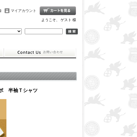
録
マイアカウント
ようこそ、 ゲスト 様
ボ 半袖Ｔシャツ