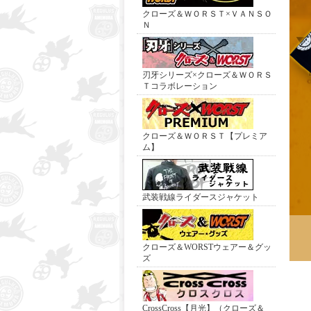
クローズ＆ＷＯＲＳＴ×ＶＡＮＳＯ
Ｎ
刃牙シリーズ×クローズ＆ＷＯＲＳ
Ｔコラボレーション
クローズ＆ＷＯＲＳＴ【プレミア
ム】
武装戦線ライダースジャケット
クローズ＆WORSTウェアー＆グッ
ズ
CrossCross【月光】（クローズ＆