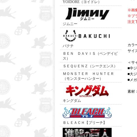
YOIDORE（ヨイドレ）
※画
※ブ
注文
ジムニー
カラ
バクチ
サイ
ＢＥＮ ＤＡＶＩＳ（ベンデイビ
ス）
＜サ
ＳＥＱＵＥＮＺ（シークエンス）
■中
ＭＯＮＳＴＥＲ ＨＵＮＴＥＲ
■大
（モンスターハンター）
■メ
素材
キングダム
ＢＬＥＡＣＨ【ブリーチ】