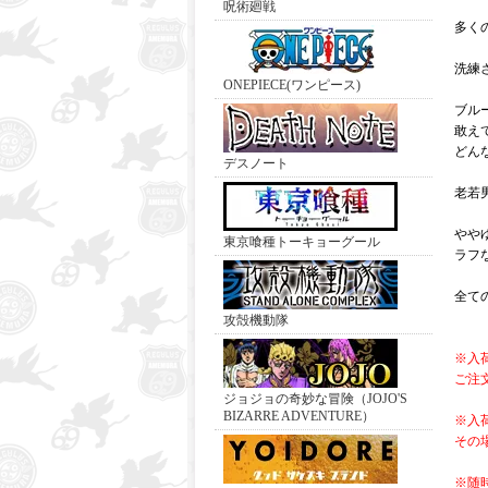
呪術廻戦
多く
洗練
ONEPIECE(ワンピース)
ブル
敢え
どん
デスノート
老若
やや
東京喰種トーキョーグール
ラフ
全て
攻殻機動隊
※入
ご注
ジョジョの奇妙な冒険（JOJO'S
BIZARRE ADVENTURE）
※入
その
※随