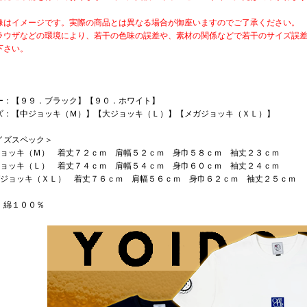
像はイメージです。実際の商品とは異なる場合が御座いますのでご了承ください。
ラウザなどの環境により、若干の色味の誤差や、素材の関係などで若干のサイズ誤
下さい。
ー：【９９．ブラック】【９０．ホワイト】
ズ：【中ジョッキ（Ｍ）】【大ジョッキ（Ｌ）】【メガジョッキ（ＸＬ）】
イズスペック＞
ジョッキ（Ｍ） 着丈７２ｃｍ 肩幅５２ｃｍ 身巾５８ｃｍ 袖丈２３ｃｍ
ジョッキ（Ｌ） 着丈７４ｃｍ 肩幅５４ｃｍ 身巾６０ｃｍ 袖丈２４ｃｍ
ガジョッキ（ＸＬ） 着丈７６ｃｍ 肩幅５６ｃｍ 身巾６２ｃｍ 袖丈２５ｃｍ
：綿１００％