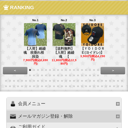
RANKING
No.1
No.2
No.3
No.4
【入荷】絡繰
【送料無料】
【ＹＯＩＤＯＲ
【送料無料
魂 枝垂れ桜
【入荷】絡繰
Ｅ(ヨイドレ)】
代目武装戦
段染
魂 【
3,900円(税込4,290
Ｔ．
円)
7,900円(税込8,690
11,800円(税込12,9
16,800円(税込
円)
80円)
80円)
<
>
会員メニュー
メールマガジン登録・解除
ご利用ガイド