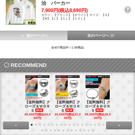
治 パーカー
7,900円(税込8,690円)
カラー：【ブラック】【ホワイト】サイズ：【Ｓ】
【Ｍ】【Ｌ】【ＸＬ】【ＸＸＬ】
前のページへ
次のページへ
全407商品中 / 1-36商品
RECOMMEND
【送料無料】ク
【送料無料】ク
【送料無料】ク
【送料無料
ローズ＆ＷＯＲ
ローズ＆ＷＯＲ
ローズ＆ＷＯＲ
ローズ＆Ｗ
Ｓ
Ｓ
Ｓ
Ｓ
40,000円(税込44,0
20,000円(税込22,0
35,000円(税込38,5
22,000円(税込
00円)
00円)
00円)
00円)
<
>