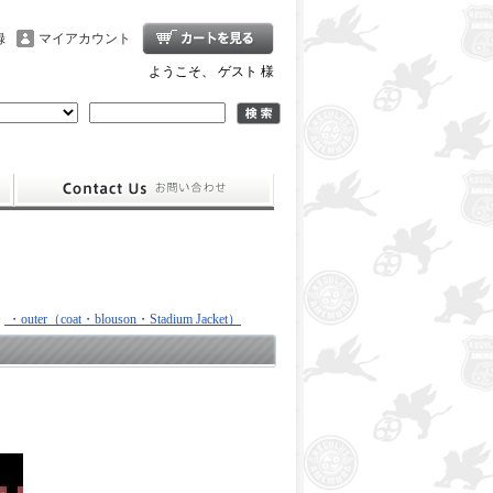
録
マイアカウント
ようこそ、 ゲスト 様
>
・outer（coat・blouson・Stadium Jacket）