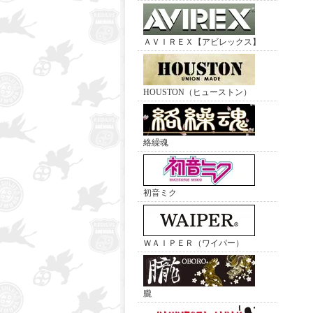
ＡＶＩＲＥＸ【アビレックス】
HOUSTON（ヒューストン）
絡繰魂
初音ミク
ＷＡＩＰＥＲ（ワイパー）
朧