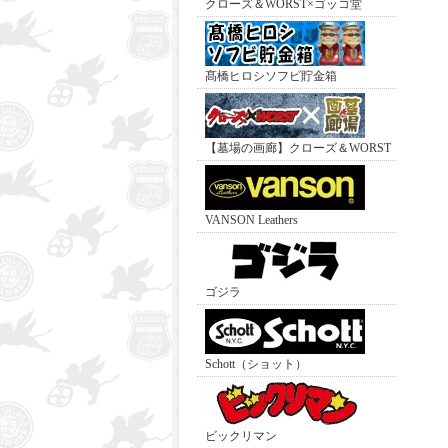
クローズ＆WORST×ゴッコ堂
髙橋ヒロシソフビ貯金箱
【墓場の画廊】クローズ＆WORST
VANSON Leathers
ゴジラ
Schott（ショット）
ビックリマン