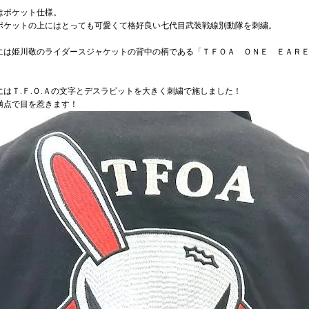
はポケット仕様。
ポケットの上にはとっても可愛くて格好良い七代目武装戦線別動隊を刺繍。
には姫川敬のライダースジャケットの背中の柄である「ＴＦＯＡ ＯＮＥ ＥＡＲ
。
にはＴ.Ｆ.Ｏ.Ａの文字とデスラビットを大きく刺繍で施しました！
満点で目を惹きます！