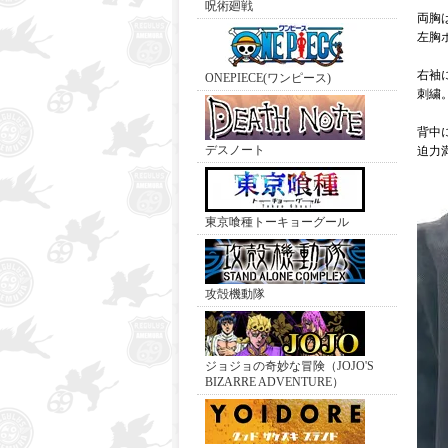
呪術廻戦
両胸
左胸
右袖
ONEPIECE(ワンピース)
刺繍
背中
デスノート
迫力
東京喰種トーキョーグール
攻殻機動隊
ジョジョの奇妙な冒険（JOJO'S
BIZARRE ADVENTURE）