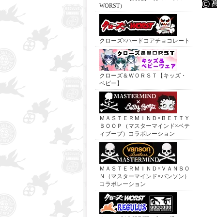
WORST）
クローズ×ハードコアチョコレート
クローズ＆ＷＯＲＳＴ【キッズ・
ベビー】
ＭＡＳＴＥＲＭＩＮＤ×ＢＥＴＴＹ
ＢＯＯＰ（マスターマインド×ベテ
ィブープ）コラボレーション
ＭＡＳＴＥＲＭＩＮＤ×ＶＡＮＳＯ
Ｎ（マスターマインド×バンソン）
コラボレーション