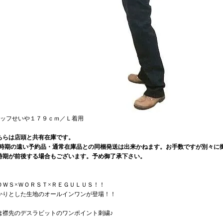
タッフせいや１７９ｃｍ／Ｌ着用
ちらは店頭と共有在庫です。
荷時期の遠い予約品・通常在庫品との同梱発送は出来かねます。お手数ですが別々に御
時期が前後する場合もございます。予め御了承下さい。
ＯＷＳ×ＷＯＲＳＴ×ＲＥＧＵＬＵＳ！！
かりとした生地のオールインワンが登場！！
は襟先のデスラビットのワンポイント刺繍♪