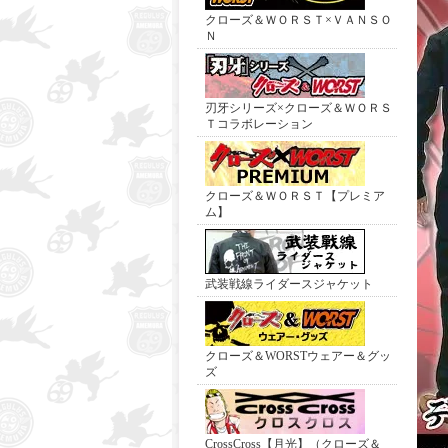
クローズ＆ＷＯＲＳＴ×ＶＡＮＳＯ
Ｎ
刃牙シリーズ×クローズ＆ＷＯＲＳ
Ｔコラボレーション
クローズ＆ＷＯＲＳＴ【プレミア
ム】
武装戦線ライダースジャケット
クローズ＆WORSTウェアー＆グッ
ズ
CrossCross【月光】（クローズ＆