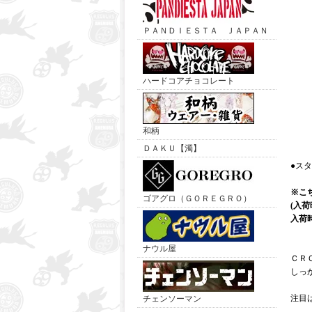
ＰＡＮＤＩＥＳＴＡ ＪＡＰＡＮ
ハードコアチョコレート
和柄
ＤＡＫＵ【濁】
●ス
※こ
ゴアグロ（ＧＯＲＥＧＲＯ）
(入
入荷
ナウル屋
ＣＲ
しっ
注目
チェンソーマン