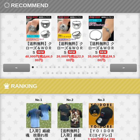
RECOMMEND
【送料無料】ク
【送料無料】ク
【送料無料】ク
【送料無料
ローズ＆ＷＯＲ
ローズ＆ＷＯＲ
ローズ＆ＷＯＲ
ローズ＆Ｗ
Ｓ
Ｓ
Ｓ
Ｓ
40,000円(税込44,0
20,000円(税込22,0
35,000円(税込38,5
22,000円(税込
00円)
00円)
00円)
00円)
<
>
RANKING
No.1
No.2
No.3
No.4
【入荷】絡繰
【送料無料】
【ＹＯＩＤＯＲ
【送料無料
魂 枝垂れ桜
【入荷】絡繰
Ｅ(ヨイドレ)】
代目武装戦
段染
魂 【
3,900円(税込4,290
Ｔ．