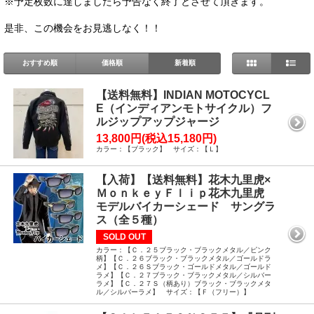
※予定枚数に達しましたら予告なく終了とさせて頂きます。
是非、この機会をお見逃しなく！！
おすすめ順
価格順
新着順
【送料無料】INDIAN MOTOCYCL
E（インディアンモトサイクル）フ
ルジップアップジャージ
13,800円(税込15,180円)
カラー：【ブラック】 サイズ：【Ｌ】
【入荷】【送料無料】花木九里虎×
ＭｏｎｋｅｙＦｌｉｐ花木九里虎
モデルバイカーシェード サングラ
ス（全５種）
SOLD OUT
カラー：【Ｃ．２５ブラック・ブラックメタル／ピンク
柄】【Ｃ．２６ブラック・ブラックメタル／ゴールドラ
メ】【Ｃ．２６Ｓブラック・ゴールドメタル／ゴールド
ラメ】【Ｃ．２７ブラック・ブラックメタル／シルバー
ラメ】【Ｃ．２７Ｓ（柄あり）ブラック・ブラックメタ
ル／シルバーラメ】 サイズ：【Ｆ（フリー）】