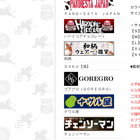
カラ
サイ
ＰＡＮＤＩＥＳＴＡ ＪＡＰＡＮ
＜サ
【Ｓ
ハードコアチョコレート
【Ｍ
【Ｌ
【Ｘ
【Ｘ
和柄
ＤＡＫＵ【濁】
■素
※予
ゴアグロ（ＧＯＲＥＧＲＯ）
※入
ご注
※入
その
ナウル屋
※随
※ブ
注文
チェンソーマン