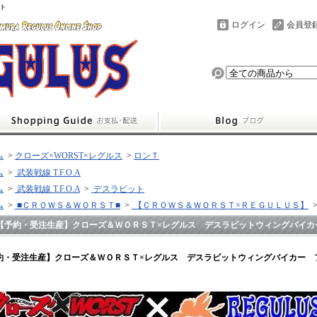
ト
ログイン
会員登
ム
>
クローズ×WORST×レグルス
>
ロンＴ
ム
>
武装戦線 T.F.O.A
ム
>
武装戦線 T.F.O.A
>
デスラビット
ム
>
■ＣＲＯＷＳ＆ＷＯＲＳＴ■
>
【ＣＲＯＷＳ＆ＷＯＲＳＴ×ＲＥＧＵＬＵＳ】
【予約・受注生産】クローズ＆ＷＯＲＳＴ×レグルス デスラビットウィングバイカ
約・受注生産】クローズ＆ＷＯＲＳＴ×レグルス デスラビットウィングバイカー 