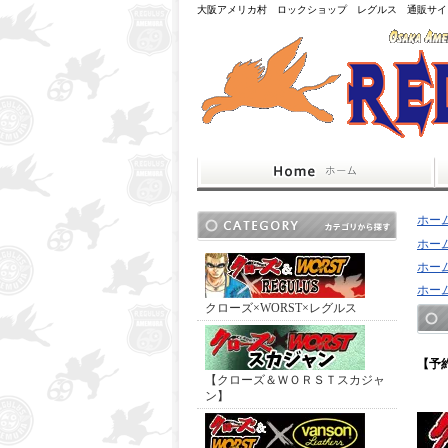
大阪アメリカ村 ロックショップ レグルス 通販サイ
ホー
ホー
ホー
ホー
クローズ×WORST×レグルス
【予
【クローズ＆ＷＯＲＳＴスカジャ
ン】