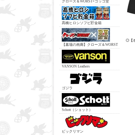
クローズ＆WORST×ゴッコ堂
髙橋ヒロシソフビ貯金箱
◎【
【墓場の画廊】クローズ＆WORST
VANSON Leathers
ゴジラ
Schott（ショット）
ビックリマン