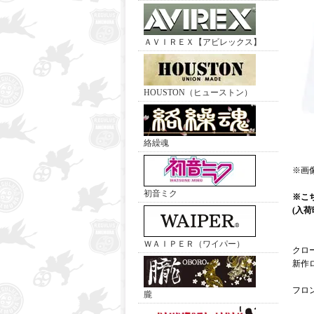
ＡＶＩＲＥＸ【アビレックス】
HOUSTON（ヒューストン）
絡繰魂
※画
初音ミク
※こ
(入
ＷＡＩＰＥＲ（ワイパー）
クロ
新作
フロ
朧