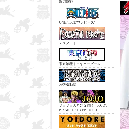
呪術廻戦
ONEPIECE(ワンピース)
デスノート
東京喰種トーキョーグール
攻殻機動隊
ジョジョの奇妙な冒険（JOJO'S
BIZARRE ADVENTURE）