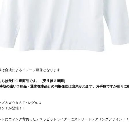
像は合成によるイメージ画像となります
ちらは受注生産商品です。（受注後２週間）
荷時期の遠い予約品・通常在庫品との同梱発送は出来かねます。お手数ですが別々に御
ーズ＆ＷＯＲＳＴ×レグルス
ロンＴが登場！！
ントにウィング背負ったデスラビットライダーにストリートレタリングデザイン！