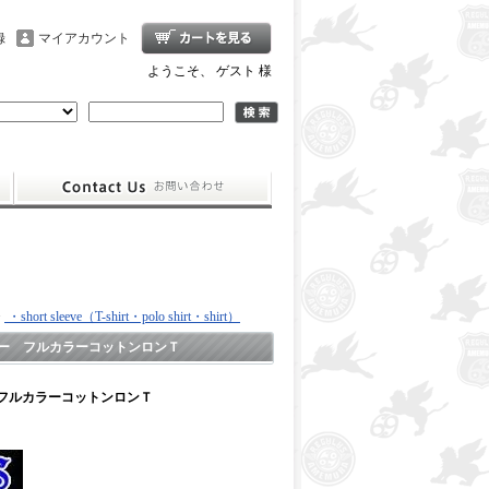
録
マイアカウント
ようこそ、 ゲスト 様
>
・short sleeve（T-shirt・polo shirt・shirt）
ー フルカラーコットンロンＴ
フルカラーコットンロンＴ