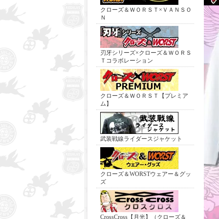
クローズ＆ＷＯＲＳＴ×ＶＡＮＳＯ
Ｎ
刃牙シリーズ×クローズ＆ＷＯＲＳ
Ｔコラボレーション
クローズ＆ＷＯＲＳＴ【プレミア
ム】
武装戦線ライダースジャケット
クローズ＆WORSTウェアー＆グッ
ズ
CrossCross【月光】（クローズ＆