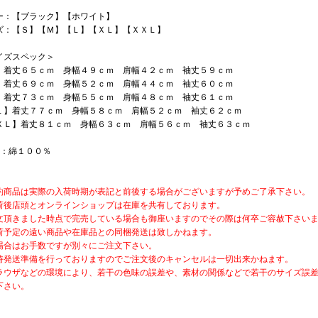
ー：【ブラック】【ホワイト】
ズ：【Ｓ】【Ｍ】【Ｌ】【ＸＬ】【ＸＸＬ】
イズスペック＞
】着丈６５ｃｍ 身幅４９ｃｍ 肩幅４２ｃｍ 袖丈５９ｃｍ
】着丈６９ｃｍ 身幅５２ｃｍ 肩幅４４ｃｍ 袖丈６０ｃｍ
】着丈７３ｃｍ 身幅５５ｃｍ 肩幅４８ｃｍ 袖丈６１ｃｍ
Ｌ】着丈７７ｃｍ 身幅５８ｃｍ 肩幅５２ｃｍ 袖丈６２ｃｍ
ＸＬ】着丈８１ｃｍ 身幅６３ｃｍ 肩幅５６ｃｍ 袖丈６３ｃｍ
材：綿１００％
約商品は実際の入荷時期が表記と前後する場合がございますが予めご了承下さい。
荷後店頭とオンラインショップは在庫を共有しております。
文頂きました時点で完売している場合も御座いますのでその際は何卒ご容赦下さい
荷予定の遠い商品や在庫品との同梱発送は致しかねます。
場合はお手数ですが別々にご注文下さい。
時発送準備を行っておりますのでご注文後のキャンセルは一切出来かねます。
ラウザなどの環境により、若干の色味の誤差や、素材の関係などで若干のサイズ誤
下さい。