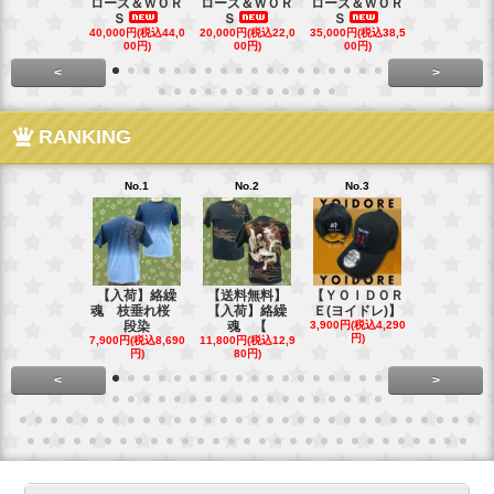
ローズ＆ＷＯＲ
ローズ＆ＷＯＲ
ローズ＆ＷＯＲ
ローズ＆Ｗ
Ｓ
Ｓ
Ｓ
Ｓ
40,000円(税込44,0
20,000円(税込22,0
35,000円(税込38,5
22,000円(税込
00円)
00円)
00円)
00円)
<
>
RANKING
No.1
No.2
No.3
No.4
【入荷】絡繰
【送料無料】
【ＹＯＩＤＯＲ
【送料無料
魂 枝垂れ桜
【入荷】絡繰
Ｅ(ヨイドレ)】
代目武装戦
段染
魂 【
3,900円(税込4,290
Ｔ．
円)
7,900円(税込8,690
11,800円(税込12,9
16,800円(税込
円)
80円)
80円)
<
>