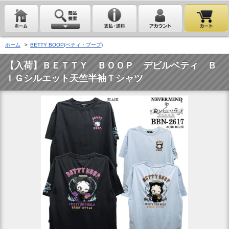
ホーム
>
BETTY BOOP(ベティ・ブープ)
【入荷】ＢＥＴＴＹ ＢＯＯＰ デビルベティ Ｂ
ＩＧシルエット天竺半袖Ｔシャツ