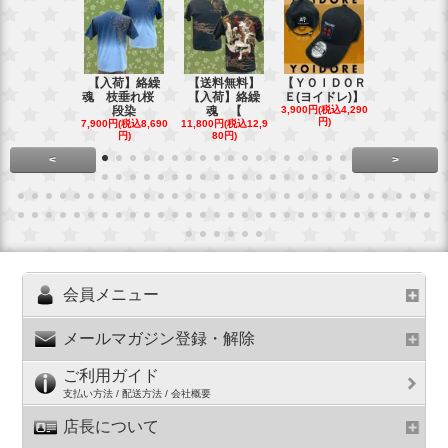
【入荷】絡繰
【送料無料】
【ＹＯＩＤＯＲ
【送料無料
魂 枝垂れ桜
【入荷】絡繰
Ｅ(ヨイドレ)】
代目武装戦
段染
魂 【
3,900円(税込4,290
Ｔ．
円)
7,900円(税込8,690
11,800円(税込12,9
16,800円(税込
円)
80円)
80円)
<
>
会員メニュー
メールマガジン登録・解除
ご利用ガイド
支払い方法 / 配送方法 / 会社概要
店長について