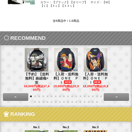
カラー：【ブラック】【オリーブ】 サイズ：【Ｍ】
【Ｌ】【ＸＬ】【ＸＸＬ】
全6商品中 / 1-6商品
RECOMMEND
【予約】【送料
【入荷・送料無
【入荷・送料無
【送料無料
無料】絡繰魂×
料】ＯＮＥ Ｐ
料】ＯＮＥ Ｐ
ローズ＆Ｗ
攻
Ｉ
Ｉ
Ｓ
34,000円(税込37,4
19,000円(税込20,9
18,000円(税込19,8
40,000円(税込
00円)
00円)
00円)
00円)
<
>
RANKING
No.1
No.2
No.3
No.4