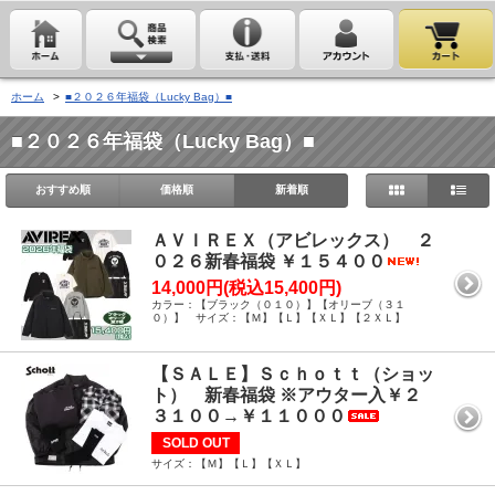
ホーム
>
■２０２６年福袋（Lucky Bag）■
■２０２６年福袋（Lucky Bag）■
おすすめ順
価格順
新着順
ＡＶＩＲＥＸ（アビレックス） ２
０２６新春福袋 ￥１５４００
14,000円(税込15,400円)
カラー：【ブラック（０１０）】【オリーブ（３１
０）】 サイズ：【Ｍ】【Ｌ】【ＸＬ】【２ＸＬ】
【ＳＡＬＥ】Ｓｃｈｏｔｔ（ショッ
ト） 新春福袋 ※アウター入￥２
３１００→￥１１０００
SOLD OUT
サイズ：【Ｍ】【Ｌ】【ＸＬ】