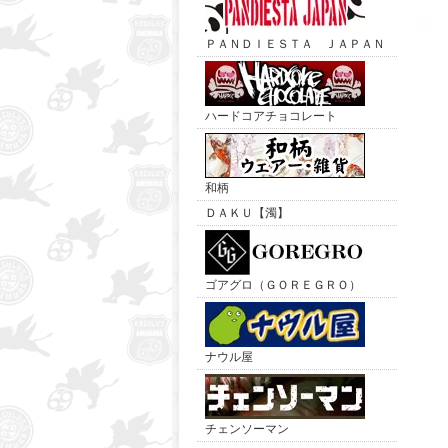
ＰＡＮＤＩＥＳＴＡ ＪＡＰＡＮ
ハードコアチョコレート
和柄
ＤＡＫＵ【濁】
ゴアグロ（ＧＯＲＥＧＲＯ）
ナウル屋
チェンソーマン