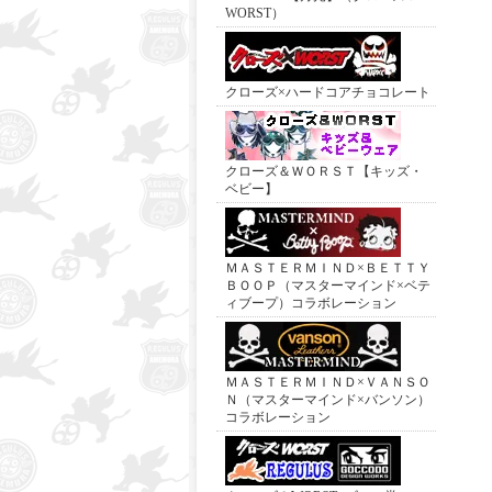
WORST）
クローズ×ハードコアチョコレート
クローズ＆ＷＯＲＳＴ【キッズ・
ベビー】
ＭＡＳＴＥＲＭＩＮＤ×ＢＥＴＴＹ
ＢＯＯＰ（マスターマインド×ベテ
ィブープ）コラボレーション
ＭＡＳＴＥＲＭＩＮＤ×ＶＡＮＳＯ
Ｎ（マスターマインド×バンソン）
コラボレーション