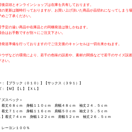
荷後店頭とオンラインショップは在庫を共有しております。
数の更新は随時行っておりますが、お買い上げ頂いた商品が品切れになってしまう
予めご了承ください。
荷予定の遠い商品や在庫品との同梱発送は致しかねます。
場合はお手数ですが別々にご注文下さい。
時発送準備を行っておりますのでご注文後のキャンセルは一切出来かねます。
ラウザなどの環境により、若干の色味の誤差や、素材の関係などで若干のサイズ誤
下さい。
ー：【ブラック（０１０）】【サックス（３９１）】
ズ：【Ｍ】【Ｌ】【ＸＬ】
イズスペック＞
】着丈６８ｃｍ 身幅１１０ｃｍ 肩幅４８ｃｍ 袖丈２４．５ｃｍ
】着丈７１ｃｍ 身幅１１６ｃｍ 肩幅５０ｃｍ 袖丈２５．５ｃｍ
Ｌ】着丈７４ｃｍ 身幅１２２ｃｍ 肩幅５２ｃｍ 袖丈２６．５ｃｍ
：レーヨン１００％