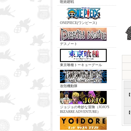
呪術廻戦
ONEPIECE(ワンピース)
デスノート
東京喰種トーキョーグール
攻殻機動隊
【
ジョジョの奇妙な冒険（JOJO'S
BIZARRE ADVENTURE）
【