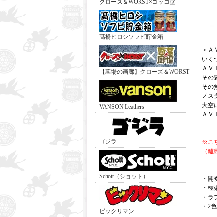
クローズ＆WORST×ゴッコ堂
髙橋ヒロシソフビ貯金箱
＜Ａ
いく
ＡＶ
【墓場の画廊】クローズ＆WORST
その
その
ノス
大空
VANSON Leathers
ＡＶ
ゴジラ
※こ
（離
Schott（ショット）
・開
・極
・ラ
・2
ビックリマン