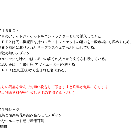
ＶＩＲＥＸ＞
つものフライトジャケットをコントラクターとして納入してきた。
ＩＲＥＸは高い機能性を持つフライトジャケットの魅力を一般市場にも広めるため
要素を随所に取り入れたサープラスウェアも創り出している。
無駄の無いデザイン、
タルジックな味わいは世界中の多くの人々から支持され続けている。
に思いをはせた飛行家(アヴィエーター)を称える
ＩＲＥＸ(空の王様)から生まれた名である。
ちらの商品を含んでお買い物をして頂きますと送料が無料になります！
島は別途送料が発生致しますので御了承下さい）
襟半袖シャツ
楽鳥と極楽鳥花を組み合わせたデザイン
フなシルエット感で着用可能
色展開