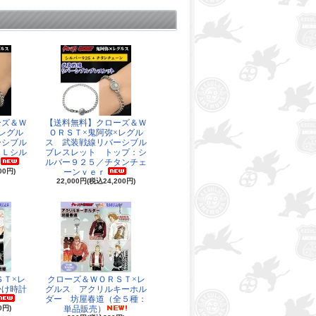
ーズ＆Ｗ
【送料無料】クローズ＆Ｗ
レグル
ＯＲＳＴ×鬼阿弥×レグル
ーシブル
ス 武装戦線リバーシブル
ＬＬシル
ブレスレット トップ：シ
ルバー９２５／チタンチェ
00円)
ーンｖｅｒ
22,000円(税込24,200円)
ＳＴ×レ
クローズ＆ＷＯＲＳＴ×レ
掛け時計
グルス アクリルキーホル
ダー 坊屋春道（全５種：
0円)
単品販売）