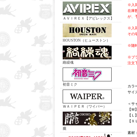
※入
在庫
が、
ＡＶＩＲＥＸ【アビレックス】
※入
その
HOUSTON（ヒューストン）
※随
※ブ
絡繰魂
注文
初音ミク
カラ
サイ
＜サ
ＷＡＩＰＥＲ（ワイパー）
【Ｍ
【Ｌ
【Ｘ
朧
素材