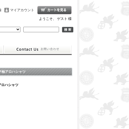
録
マイアカウント
ようこそ、 ゲスト 様
R／半袖アロハシャツ
袖アロハシャツ