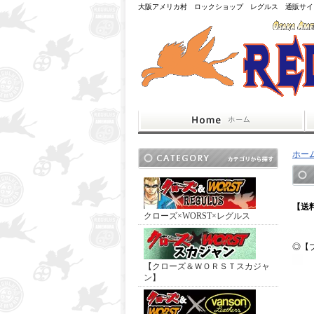
大阪アメリカ村 ロックショップ レグルス 通販サイ
ホー
【送料
クローズ×WORST×レグルス
◎【
【クローズ＆ＷＯＲＳＴスカジャ
ン】