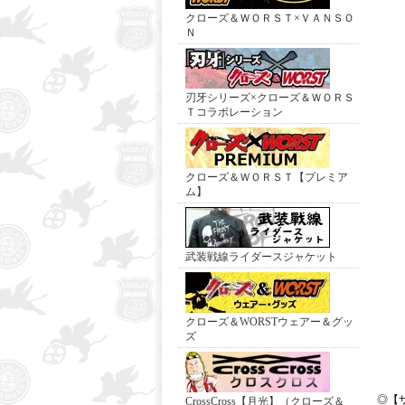
クローズ＆ＷＯＲＳＴ×ＶＡＮＳＯ
Ｎ
刃牙シリーズ×クローズ＆ＷＯＲＳ
Ｔコラボレーション
クローズ＆ＷＯＲＳＴ【プレミア
ム】
武装戦線ライダースジャケット
クローズ＆WORSTウェアー＆グッ
ズ
◎【
CrossCross【月光】（クローズ＆