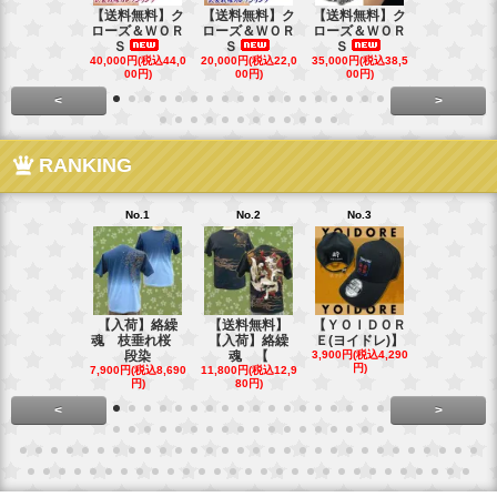
【送料無料】ク
【送料無料】ク
【送料無料】ク
【送料無料
ローズ＆ＷＯＲ
ローズ＆ＷＯＲ
ローズ＆ＷＯＲ
ローズ＆Ｗ
Ｓ
Ｓ
Ｓ
Ｓ
40,000円(税込44,0
20,000円(税込22,0
35,000円(税込38,5
22,000円(税込
00円)
00円)
00円)
00円)
<
>
RANKING
No.1
No.2
No.3
No.4
【入荷】絡繰
【送料無料】
【ＹＯＩＤＯＲ
【送料無料
魂 枝垂れ桜
【入荷】絡繰
Ｅ(ヨイドレ)】
代目武装戦
段染
魂 【
3,900円(税込4,290
Ｔ．
円)
7,900円(税込8,690
11,800円(税込12,9
16,800円(税込
円)
80円)
80円)
<
>