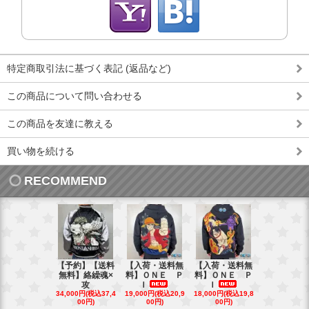
特定商取引法に基づく表記 (返品など)
この商品について問い合わせる
この商品を友達に教える
買い物を続ける
RECOMMEND
【予約】【送料
【入荷・送料無
【入荷・送料無
【送料無料
無料】絡繰魂×
料】ＯＮＥ Ｐ
料】ＯＮＥ Ｐ
ローズ＆Ｗ
攻
Ｉ
Ｉ
Ｓ
34,000円(税込37,4
19,000円(税込20,9
18,000円(税込19,8
40,000円(税込
00円)
00円)
00円)
00円)