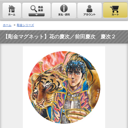
ホーム
>
彫金シリーズ
【彫金マグネット】花の慶次／前田慶次 慶次２