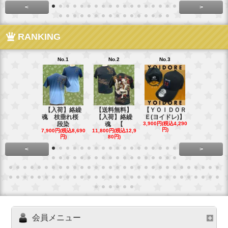
<
>
RANKING
No.1
No.2
No.3
No.4
【入荷】絡繰
【送料無料】
【ＹＯＩＤＯＲ
【送料無料
魂 枝垂れ桜
【入荷】絡繰
Ｅ(ヨイドレ)】
代目武装戦
段染
魂 【
3,900円(税込4,290
Ｔ．
円)
7,900円(税込8,690
11,800円(税込12,9
16,800円(税込
円)
80円)
80円)
<
>
会員メニュー