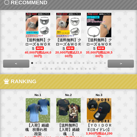
RECOMMEND
【送料無料】ク
【送料無料】ク
【送料無料】ク
【送料無料
ローズ＆ＷＯＲ
ローズ＆ＷＯＲ
ローズ＆ＷＯＲ
ローズ＆Ｗ
Ｓ
Ｓ
Ｓ
Ｓ
40,000円(税込44,0
20,000円(税込22,0
35,000円(税込38,5
22,000円(税込
00円)
00円)
00円)
00円)
<
>
RANKING
No.1
No.2
No.3
No.4
【入荷】絡繰
【送料無料】
【ＹＯＩＤＯＲ
【送料無料
魂 枝垂れ桜
【入荷】絡繰
Ｅ(ヨイドレ)】
代目武装戦
段染
魂 【
3,900円(税込4,290
Ｔ．