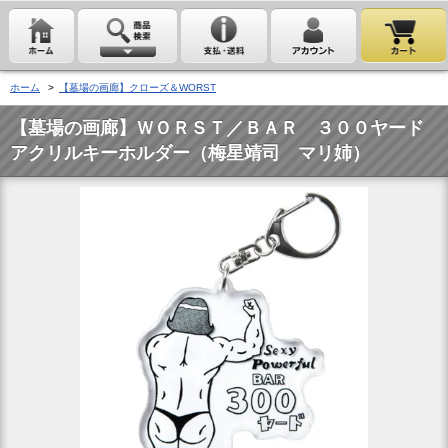
ホーム
>
【墓場の画廊】クローズ＆WORST
【墓場の画廊】ＷＯＲＳＴ／ＢＡＲ ３００ヤード
アクリルキーホルダー（梅星靖司 マリ姉）