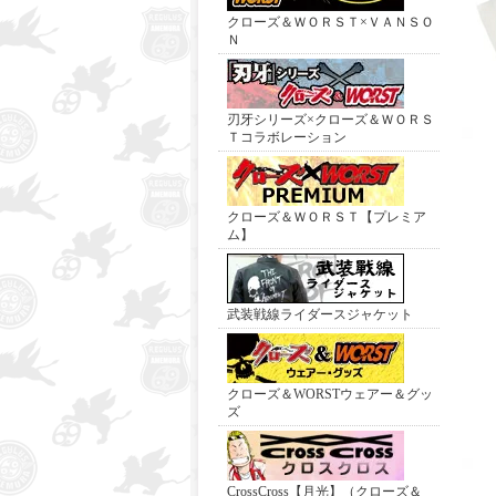
クローズ＆ＷＯＲＳＴ×ＶＡＮＳＯ
Ｎ
刃牙シリーズ×クローズ＆ＷＯＲＳ
Ｔコラボレーション
クローズ＆ＷＯＲＳＴ【プレミア
ム】
武装戦線ライダースジャケット
クローズ＆WORSTウェアー＆グッ
ズ
CrossCross【月光】（クローズ＆