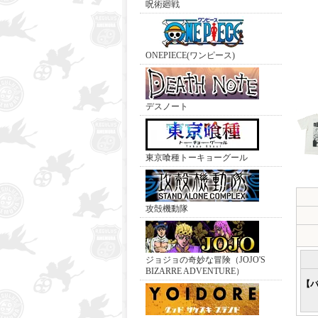
呪術廻戦
ONEPIECE(ワンピース)
デスノート
東京喰種トーキョーグール
攻殻機動隊
ジョジョの奇妙な冒険（JOJO'S
BIZARRE ADVENTURE）
【