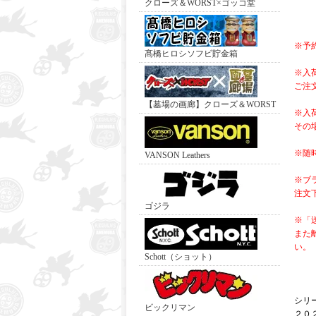
クローズ＆WORST×ゴッコ堂
※予
髙橋ヒロシソフビ貯金箱
※入
ご注
【墓場の画廊】クローズ＆WORST
※入
その
※随
VANSON Leathers
※ブ
注文
ゴジラ
※「
また
い。
Schott（ショット）
シリ
ビックリマン
２０