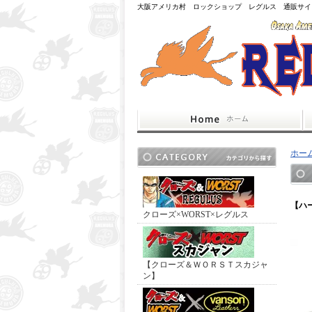
大阪アメリカ村 ロックショップ レグルス 通販サイ
ホー
【ハ
クローズ×WORST×レグルス
【クローズ＆ＷＯＲＳＴスカジャ
ン】