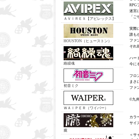
RP
迷宮
「ご
ＡＶＩＲＥＸ【アビレックス】
実際
誰も
ファ
HOUSTON（ヒューストン）
それ
ハー
絡繰魂
今に
フロ
まさ
初音ミク
ファ
©九
ＷＡＩＰＥＲ（ワイパー）
カラ
サイ
朧
＜サ