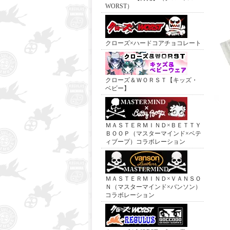
WORST）
クローズ×ハードコアチョコレート
クローズ＆ＷＯＲＳＴ【キッズ・
ベビー】
ＭＡＳＴＥＲＭＩＮＤ×ＢＥＴＴＹ
ＢＯＯＰ（マスターマインド×ベテ
ィブープ）コラボレーション
ＭＡＳＴＥＲＭＩＮＤ×ＶＡＮＳＯ
Ｎ（マスターマインド×バンソン）
コラボレーション