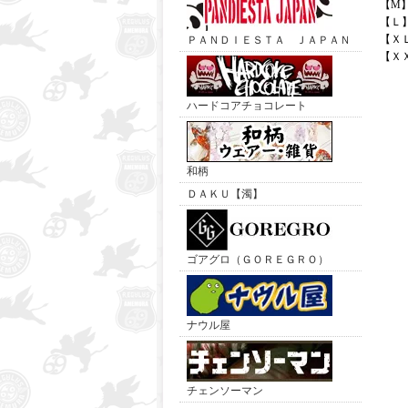
【M
【Ｌ
【Ｘ
ＰＡＮＤＩＥＳＴＡ ＪＡＰＡＮ
【Ｘ
ハードコアチョコレート
和柄
ＤＡＫＵ【濁】
ゴアグロ（ＧＯＲＥＧＲＯ）
ナウル屋
チェンソーマン