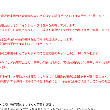
約商品は実際の入荷時期が表記と前後する場合がございますが予めご了承下さい。
荷後店頭とオンラインショップは在庫を共有しております。
文頂きました時点で完売している場合も御座いますのでその際は何卒ご容赦下さい
荷予定の遠い商品や在庫品との同梱発送は致しかねます。
場合はお手数ですが別々にご注文下さい。
時発送準備を行っておりますのでご注文後のキャンセルは一切出来かねます。
ラウザなどの環境により、若干の色味の誤差や、素材の関係などで若干のサイズ誤
下さい。
送料無料」と記載のある商品につきましても離島の場合は別途送料が発生致します
離島以外でも沖縄・北海道の場合は商品により、商品代金をご入金頂いてからの発
ーズ累計発行部数１，４００万部を突破し、
２４年１月からTVアニメ化された大ヒット作品、それが「ダンジョン飯」！