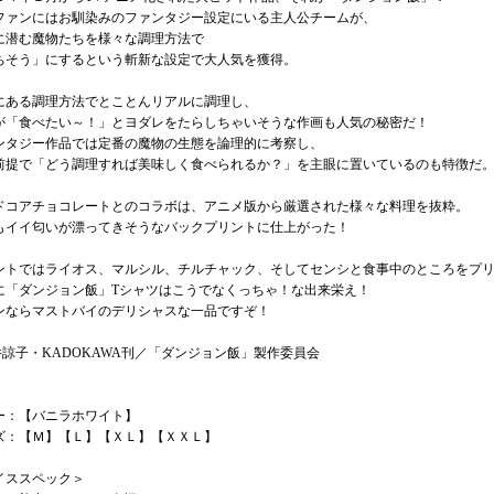
Gファンにはお馴染みのファンタジー設定にいる主人公チームが、
に潜む魔物たちを様々な調理方法で
ちそう」にするという斬新な設定で大人気を獲得。
にある調理方法でとことんリアルに調理し、
が「食べたい～！」とヨダレをたらしちゃいそうな作画も人気の秘密だ！
ンタジー作品では定番の魔物の生態を論理的に考察し、
前提で「どう調理すれば美味しく食べられるか？」を主眼に置いているのも特徴だ
ドコアチョコレートとのコラボは、アニメ版から厳選された様々な料理を抜粋。
もイイ匂いが漂ってきそうなバックプリントに仕上がった！
ントではライオス、マルシル、チルチャック、そしてセンシと食事中のところをプ
に「ダンジョン飯」Tシャツはこうでなくっちゃ！な出来栄え！
ンならマストバイのデリシャスな一品ですぞ！
井諒子・KADOKAWA刊／「ダンジョン飯」製作委員会
ー：【バニラホワイト】
ズ：【Ｍ】【Ｌ】【ＸＬ】【ＸＸＬ】
イススペック＞