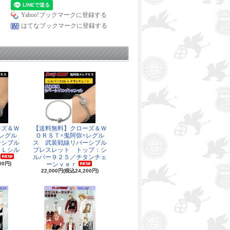
Yahoo!ブックマークに登録する
はてなブックマークに登録する
ーズ＆Ｗ
【送料無料】クローズ＆Ｗ
レグル
ＯＲＳＴ×鬼阿弥×レグル
ーシブル
ス 武装戦線リバーシブル
ＬＬシル
ブレスレット トップ：シ
ルバー９２５／チタンチェ
00円)
ーンｖｅｒ
22,000円(税込24,200円)