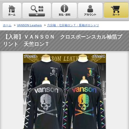
ホーム
>
VANSON Leathers
>
六分袖・七分袖ロンＴ・長袖ポロシャツ
【入荷】ＶＡＮＳＯＮ クロスボーンスカル袖箔プ
リント 天竺ロンＴ