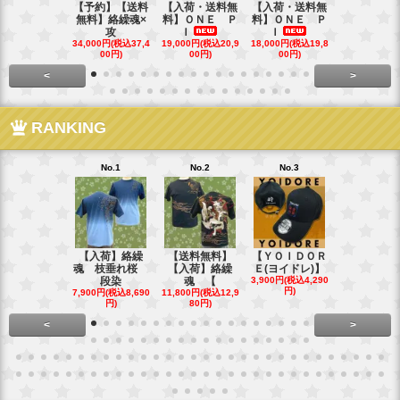
【予約】【送料
【入荷・送料無
【入荷・送料無
【送料無料
無料】絡繰魂×
料】ＯＮＥ Ｐ
料】ＯＮＥ Ｐ
ローズ＆Ｗ
攻
Ｉ
Ｉ
Ｓ
34,000円(税込37,4
19,000円(税込20,9
18,000円(税込19,8
40,000円(税込
00円)
00円)
00円)
00円)
<
>
RANKING
No.1
No.2
No.3
No.4
【入荷】絡繰
【送料無料】
【ＹＯＩＤＯＲ
【送料無料
魂 枝垂れ桜
【入荷】絡繰
Ｅ(ヨイドレ)】
代目武装戦
段染
魂 【
3,900円(税込4,290
Ｔ．
円)
7,900円(税込8,690
11,800円(税込12,9
16,800円(税込
円)
80円)
80円)
<
>