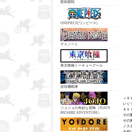
呪術廻戦
ONEPIECE(ワンピース)
デスノート
東京喰種トーキョーグール
攻殻機動隊
＜Ａ
いく
ジョジョの奇妙な冒険（JOJO'S
ＡＶ
BIZARRE ADVENTURE）
その
その
ノス
大空