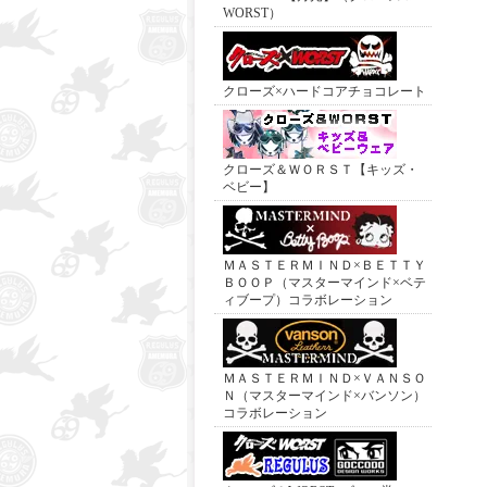
WORST）
クローズ×ハードコアチョコレート
クローズ＆ＷＯＲＳＴ【キッズ・
ベビー】
ＭＡＳＴＥＲＭＩＮＤ×ＢＥＴＴＹ
ＢＯＯＰ（マスターマインド×ベテ
ィブープ）コラボレーション
ＭＡＳＴＥＲＭＩＮＤ×ＶＡＮＳＯ
Ｎ（マスターマインド×バンソン）
コラボレーション