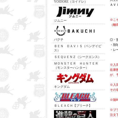
YOIDORE（ヨイドレ）
ＡＶ
※こ
ジムニー
（離
バクチ
◎・
・別
ＢＥＮ ＤＡＶＩＳ（ベンデイビ
・レ
ス）
ＳＥＱＵＥＮＺ（シークエンス）
ＭＯＮＳＴＥＲ ＨＵＮＴＥＲ
※入
（モンスターハンター）
在庫
が、
※入
キングダム
その
※随
ＢＬＥＡＣＨ【ブリーチ】
※ブ
注文