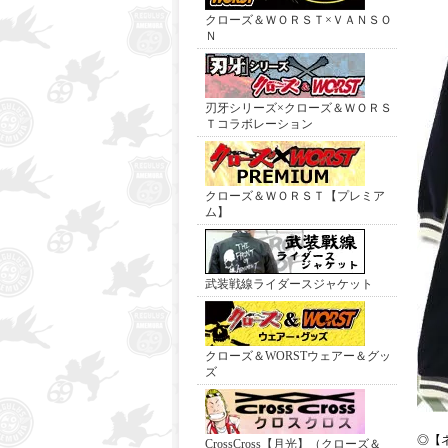
クローズ＆ＷＯＲＳＴ×ＶＡＮＳＯ
Ｎ
刃牙シリーズ×クローズ＆ＷＯＲＳ
Ｔコラボレーション
クローズ＆ＷＯＲＳＴ【プレミア
ム】
武装戦線ライダースジャケット
クローズ＆WORSTウェアー＆グッ
ズ
◎【
CrossCross【月光】（クローズ＆