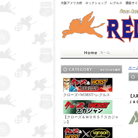
大阪アメリカ村 ロックショップ レグルス 通販サイ
ホー
クローズ×WORST×レグルス
【入
ＪＡ
【クローズ＆ＷＯＲＳＴスカジャ
ン】