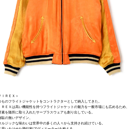
ＶＩＲＥＸ＞
つものフライトジャケットをコントラクターとして納入してきた。
ＩＲＥＸは高い機能性を持つフライトジャケットの魅力を一般市場にも広めるため
要素を随所に取り入れたサープラスウェアも創り出している。
無駄の無いデザイン、
タルジックな味わいは世界中の多くの人々から支持され続けている。
に思いをはせた飛行家(アヴィエーター)を称える