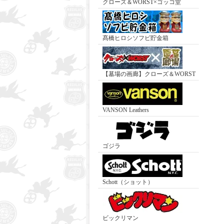
クローズ＆WORST×ゴッコ堂
髙橋ヒロシソフビ貯金箱
【墓場の画廊】クローズ＆WORST
VANSON Leathers
ゴジラ
Schott（ショット）
ビックリマン