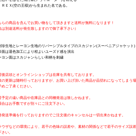
ＩＲＥＸ(空の王様)から生まれた名である。
ちらの商品を含んでお買い物をして頂きますと送料が無料になります！
島は別途送料が発生致しますので御了承下さい）
別珍生地とレーヨン生地のリバーシブルタイプのスカジャン(スーベニアジャケット)
珍面は退色加工により程よいユーズド感を演出
ーヨン面はスカジャンらしい和柄を刺繍
荷後店頭とオンラインショップは在庫を共有しております。
数の更新は随時行っておりますが、お買い上げ頂いた商品が品切れになってしまう
予めご了承ください。
荷予定の遠い商品や在庫品との同梱発送は致しかねます。
場合はお手数ですが別々にご注文下さい。
時発送準備を行っておりますのでご注文後のキャンセルは一切出来かねます。
ラウザなどの環境により、若干の色味の誤差や、素材の関係などで若干のサイズ誤
下さい。