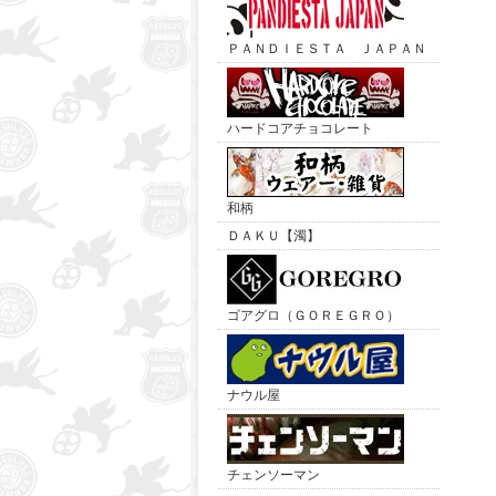
ＰＡＮＤＩＥＳＴＡ ＪＡＰＡＮ
ハードコアチョコレート
和柄
ＤＡＫＵ【濁】
ゴアグロ（ＧＯＲＥＧＲＯ）
ナウル屋
チェンソーマン