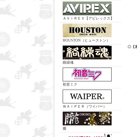
ＡＶＩＲＥＸ【アビレックス】
HOUSTON（ヒューストン）
◎【
絡繰魂
初音ミク
ＷＡＩＰＥＲ（ワイパー）
朧